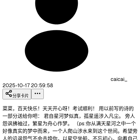
caicai_
2025-10-17 20:59:58
分享卡片
菜菜，百天快乐！天天开心呀！考试顺利！ 用以前写的诗的
一部分送给你吧： 君自星河梦似真，孤星遥涉入凡尘。 旁人
怨讽拂袖过，繁星为舟心作梦。 （ps:你从满天星河之中一个
好像真实的梦中而来，一个人爬山涉水来到这个世间。希望旁
人的讥讽怨气不会击垮你，以星空坐船，不忘初心，向着自己