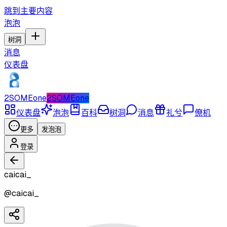
跳到主要内容
泡泡
树洞
消息
仪表盘
2SOMEone
2SOMEone
仪表盘
泡泡
百科
树洞
消息
礼兮
僚机
更多
发泡泡
登录
caicai_
@
caicai_