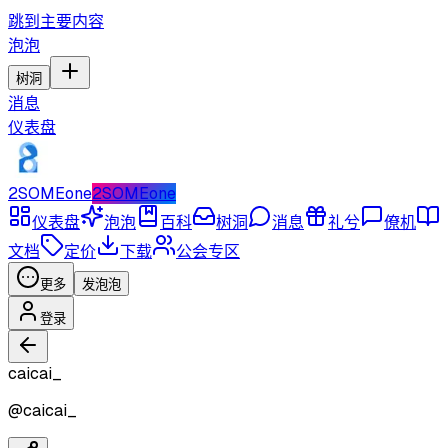
跳到主要内容
泡泡
树洞
消息
仪表盘
2SOMEone
2SOMEone
仪表盘
泡泡
百科
树洞
消息
礼兮
僚机
文档
定价
下载
公会专区
更多
发泡泡
登录
caicai_
@
caicai_