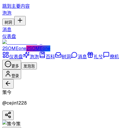
跳到主要内容
泡泡
树洞
消息
仪表盘
2SOMEone
2SOMEone
仪表盘
泡泡
百科
树洞
消息
礼兮
僚机
更多
发泡泡
登录
策今
@
cejin1228
策