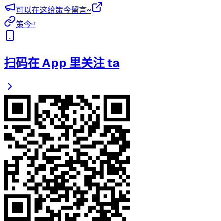
可以在这给策今留言~
策今ᶜᴶ
扫码在 App 里关注 ta