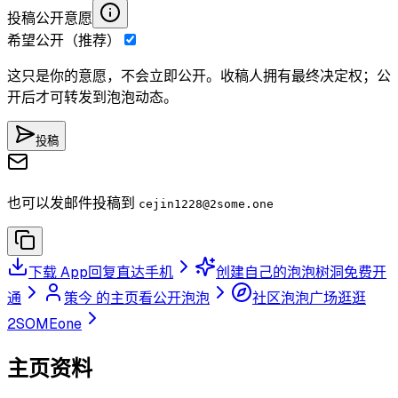
投稿公开意愿
希望公开（推荐）
这只是你的意愿，不会立即公开。收稿人拥有最终决定权；公
开后才可转发到泡泡动态。
投稿
也可以发邮件投稿到
cejin1228
@2some.one
下载 App
回复直达手机
创建自己的泡泡树洞
免费开
通
策今 的主页
看公开泡泡
社区泡泡广场
逛逛
2SOMEone
主页资料