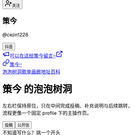
关注
策今
@
cejin1228
抖音
可以在这给策今留言~
策今ᶜᴶ
泡泡
树洞
歌单
画廊
地址
百科
策今 的泡泡树洞
左右栏保持原位，只在中间完成投稿、补充说明与后续跳转，
流程更像一个固定 profile 下的主操作页。
投稿
公开信
不知道写什么？挑一个开头