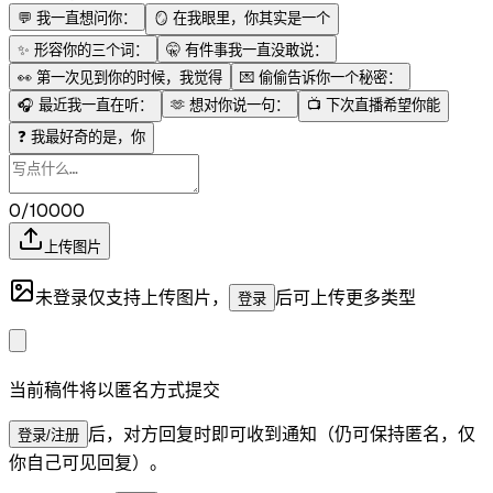
💬
我一直想问你：
🪞
在我眼里，你其实是一个
✨
形容你的三个词：
🤫
有件事我一直没敢说：
👀
第一次见到你的时候，我觉得
💌
偷偷告诉你一个秘密：
🎧
最近我一直在听：
🫶
想对你说一句：
📺
下次直播希望你能
❓
我最好奇的是，你
0/10000
上传图片
未登录仅支持上传图片，
后可上传更多类型
登录
当前稿件将以匿名方式提交
后，对方回复时即可收到通知（仍可保持匿名，仅
登录/注册
你自己可见回复）。