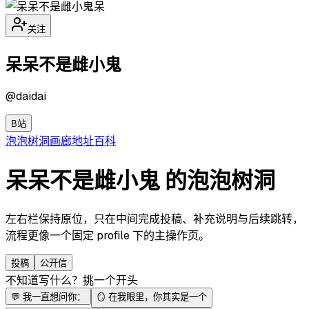
呆
关注
呆呆不是雌小鬼
@
daidai
B站
泡泡
树洞
画廊
地址
百科
呆呆不是雌小鬼 的泡泡树洞
左右栏保持原位，只在中间完成投稿、补充说明与后续跳转，
流程更像一个固定 profile 下的主操作页。
投稿
公开信
不知道写什么？挑一个开头
💬
我一直想问你：
🪞
在我眼里，你其实是一个