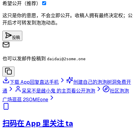
希望公开（推荐）
这只是你的意愿，不会立即公开。收稿人拥有最终决定权；公
开后才可转发到泡泡动态。
投稿
也可以发邮件投稿到
daidai
@2some.one
下载 App
回复直达手机
创建自己的泡泡树洞
免费开
通
呆呆不是雌小鬼 的主页
看公开泡泡
社区泡泡
广场
逛逛 2SOMEone
扫码在 App 里关注 ta