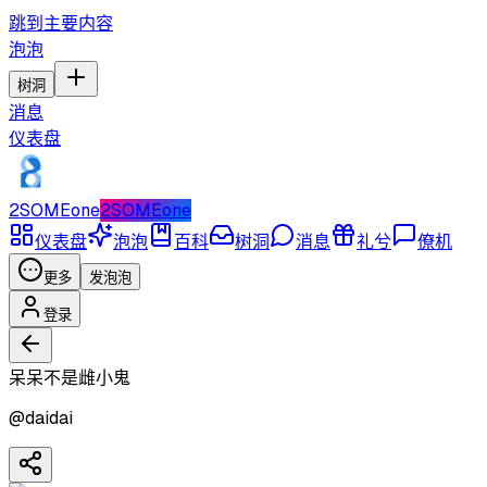
跳到主要内容
泡泡
树洞
消息
仪表盘
2SOMEone
2SOMEone
仪表盘
泡泡
百科
树洞
消息
礼兮
僚机
更多
发泡泡
登录
呆呆不是雌小鬼
@
daidai