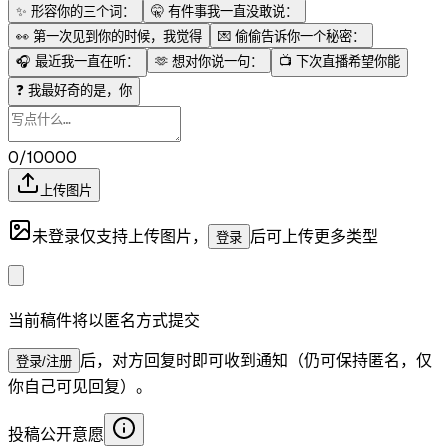
✨
形容你的三个词：
🤫
有件事我一直没敢说：
👀
第一次见到你的时候，我觉得
💌
偷偷告诉你一个秘密：
🎧
最近我一直在听：
🫶
想对你说一句：
📺
下次直播希望你能
❓
我最好奇的是，你
0/10000
上传图片
未登录仅支持上传图片，
后可上传更多类型
登录
当前稿件将以匿名方式提交
后，对方回复时即可收到通知（仍可保持匿名，仅
登录/注册
你自己可见回复）。
投稿公开意愿