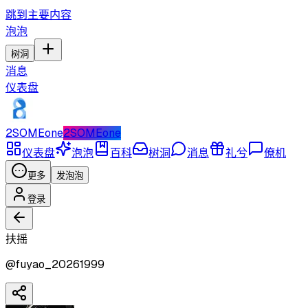
跳到主要内容
泡泡
树洞
消息
仪表盘
2SOMEone
2SOMEone
仪表盘
泡泡
百科
树洞
消息
礼兮
僚机
更多
发泡泡
登录
扶摇
@
fuyao_20261999