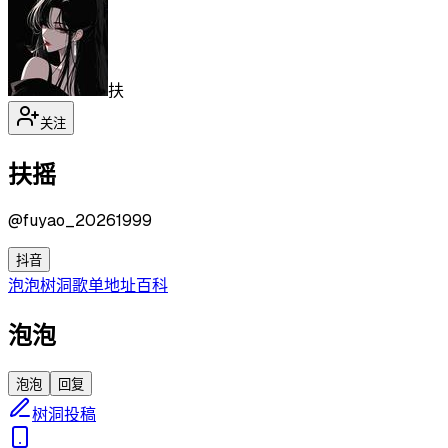
扶
关注
扶摇
@
fuyao_20261999
抖音
泡泡
树洞
歌单
地址
百科
泡泡
泡泡
回复
树洞投稿