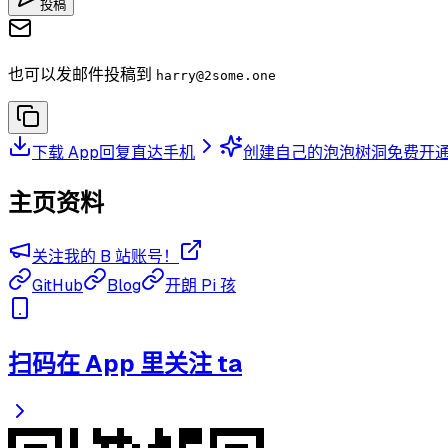
投稿
也可以发邮件投稿到
harry
@2some.one
下载 App
回复直达手机
创建自己的泡泡树洞
免费开
主页资料
关注我的 B 站账号！
GitHub
Blog
开朗 Pi 孩
扫码在 App 里关注 ta