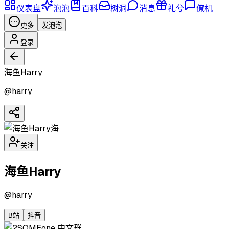
仪表盘
泡泡
百科
树洞
消息
礼兮
僚机
更多
发泡泡
登录
海鱼Harry
@
harry
海
关注
海鱼Harry
@
harry
B站
抖音