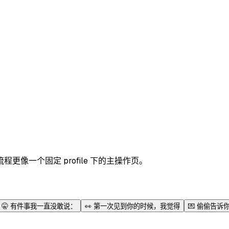
像一个固定 profile 下的主操作页。
🤫
有件事我一直没敢说：
👀
第一次见到你的时候，我觉得
💌
偷偷告诉