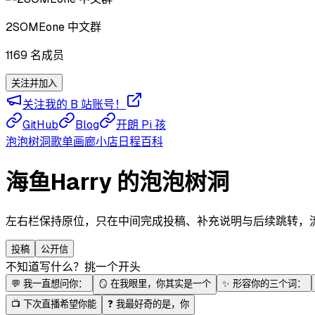
2SOMEone 中文群
1169
名成员
关注并加入
关注我的 B 站账号！
GitHub
Blog
开朗 Pi 孩
泡泡
树洞
歌单
画廊
小店
日程
百科
海鱼Harry 的泡泡树洞
左右栏保持原位，只在中间完成投稿、补充说明与后续跳转，流程更
投稿
公开信
不知道写什么？挑一个开头
💬
我一直想问你：
🪞
在我眼里，你其实是一个
✨
形容你的三个词：
📺
下次直播希望你能
❓
我最好奇的是，你