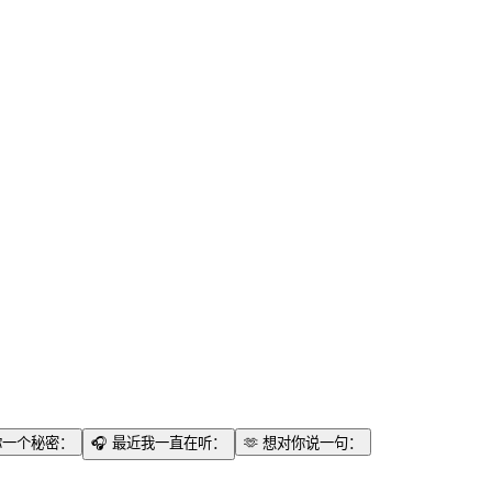
你一个秘密：
🎧
最近我一直在听：
🫶
想对你说一句：