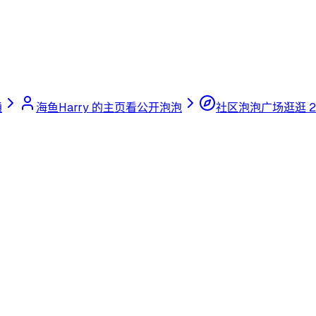
通
海鱼Harry 的主页
看公开泡泡
社区泡泡广场
逛逛 2