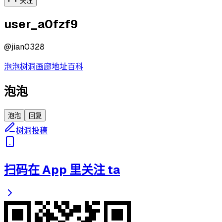
关注
user_a0fzf9
@
jian0328
泡泡
树洞
画廊
地址
百科
泡泡
泡泡
回复
树洞投稿
扫码在 App 里关注 ta