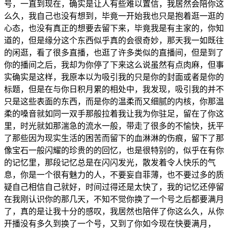
号，一直到现在，确实是让人有些难以置信，我居然会陪你这
么久，我自己也没有想到，毕竟一开始我也只是抱着逛一逛的
心态，也没有真正的想要去留下来，毕竟我是有主家的，你知
道的，但是缘分这个东西似乎真的会很奇妙，那天我一如既往
的闲逛，看了很多直播，也逛了许多类似的直播间，但是到了
你的播间之后，我却为你停了下来这么说虽然有点肉麻，但事
实确实是这样，我原本以为吸引我的只是你的封面或者是你的
标题，但是在与你日积月累的相处中，我发现，吸引我的并不
只是这些表面的东西，而是你的温柔而又细腻的内核，你那温
柔的嗓音就如同一双手那般拉着我让我为你驻足，留在了你这
里，时光就如那湍急的流水一般，带走了很多的不愉快，抚平
了那些因为现实生活的困苦而留下的血淋淋的伤痕，留下了那
像宝石一般闪耀的珍贵的的回忆，也是很特别的，似乎在有你
的记忆里，那段记忆总是在闪闪发光，散发着令人快乐的气
息，你是一个很有魅力的人，不要妄自菲薄，也不要过多的质
疑自己相信自己就好，时间过得还是太快了，我的记忆还停留
在我刚认识你的那几天，不知不觉你换了一个号之后都要满月
了，真的是让我十分的感叹，我居然也陪伴了你这么久，从你
开播没有多久到换了一个号，又到了你如今现在快要满月，