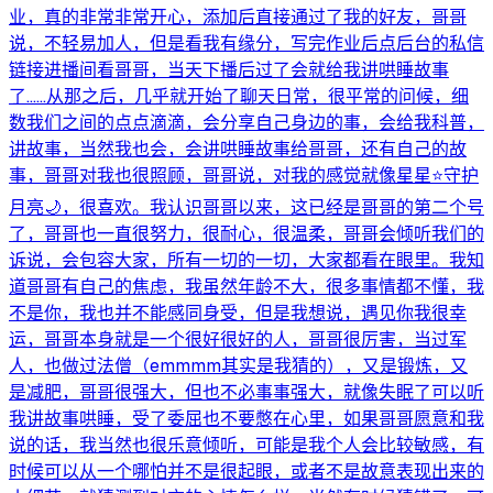
业，真的非常非常开心，添加后直接通过了我的好友，哥哥
说，不轻易加人，但是看我有缘分，写完作业后点后台的私信
链接进播间看哥哥，当天下播后过了会就给我讲哄睡故事
了……从那之后，几乎就开始了聊天日常，很平常的问候，细
数我们之间的点点滴滴，会分享自己身边的事，会给我科普，
讲故事，当然我也会，会讲哄睡故事给哥哥，还有自己的故
事，哥哥对我也很照顾，哥哥说，对我的感觉就像星星⭐️守护
月亮🌙，很喜欢。我认识哥哥以来，这已经是哥哥的第二个号
了，哥哥也一直很努力，很耐心，很温柔，哥哥会倾听我们的
诉说，会包容大家，所有一切的一切，大家都看在眼里。我知
道哥哥有自己的焦虑，我虽然年龄不大，很多事情都不懂，我
不是你，我也并不能感同身受，但是我想说，遇见你我很幸
运，哥哥本身就是一个很好很好的人，哥哥很厉害，当过军
人，也做过法僧（emmmm其实是我猜的），又是锻炼，又
是减肥，哥哥很强大，但也不必事事强大，就像失眠了可以听
我讲故事哄睡，受了委屈也不要憋在心里，如果哥哥愿意和我
说的话，我当然也很乐意倾听，可能是我个人会比较敏感，有
时候可以从一个哪怕并不是很起眼，或者不是故意表现出来的