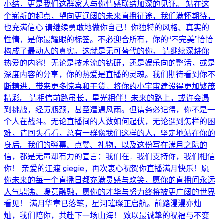
小结，更是我们这群家人与你情感联结加深的见证。 站在这
个崭新的起点，望向更辽阔的未来直播征途，我们满怀期待，
也充满信心 请继续勇敢地做你自己！你独特的风格、真实的
性情，是你最耀眼的标签。不必迎合所有，你的“不完美”恰恰
构成了最动人的真实。这就是无可替代的你。 请继续深耕你
热爱的内容！无论是技术流的钻研，还是娱乐向的整活，或是
深度内容的分享，你的热爱是直播的灵魂。我们期待看到你不
断精进，带来更多惊喜和干货，将你的小宇宙建设得更加繁茂
精彩。 请相信前路虽长，星光相伴！未来的路上，或许会遇
到挑战，经历瓶颈，甚至遭遇风雨。但请务必记得，你不是一
个人在战斗。无论直播间的人数如何起伏，无论遇到怎样的困
难，请回头看看，总有一群像我们这样的人，坚定地站在你的
身后。我们的弹幕、点赞、礼物，以及这份写在满月之际的
信，都是无声却有力的宣言：我们在，我们支持你，我们相信
你！ 亲爱的江渡 giegie，再次衷心祝贺你直播满月快乐！愿
你未来的每一个直播日都充满灵感与欢笑，愿你的直播间永远
人气鼎沸、暖意融融，愿你的才华与努力终将被更广阔的世界
看见！ 满月华章已落笔，星河璀璨正启航。前路漫漫亦灿
灿，我们陪你，共赴下一场山海！ 致以最诚挚的祝福与不变