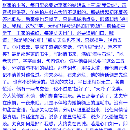
张家的少爷，每日里必要对李家的姑娘说上三遍"我爱你"，声
音极是洪亮，仿佛怕左邻右舍听不见似的。那姑娘起初还羞答
答地低头，后来便也习惯了，只是机械地点头，眼睛却瞟向别
处。我想，这"爱"字，大约已经被说得如同"吃饭"一般稀松平
常了。王家的媳妇，每逢丈夫出门，必要追到门口，喊
道："你是我的心肝！"那丈夫头也不回，只摆摆手，径自去
了。心肝云云，竟成了道别的套话，与"再见"无异，岂不可
笑？最是那赵家的书生，写起情书来，满纸"海枯石烂"、"地
老天荒"，字字血泪，句句诛心。偏生他每月总要写这么三五
封，分别寄与不同的姑娘。那些词句，用得太滥，连他自己也
记不清曾对谁说过。海未必枯，石未必烂，他的情话倒是先烂
了。 也有不说情话的。钱家的夫妇，平日里相对无言，各自
忙活。偶有一两句交谈，也不过是"饭好了"、"天冷了"之类。
旁人笑他们木讷，他们却自得其乐。某日那妻子病了，丈夫守
在床前，一夜未眠，只是不停地为她换额上的湿毛巾。没有一
句甜言蜜语，但那关切之情，分明从眼里溢出来，比任何情话
都真切。情话这东西，说多了便显得轻浮，说少了又恐被嫌冷
淡。究竟如何是好？我想，大约贵在真诚。若是心口如一，即