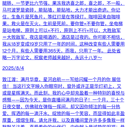
腿肠，一节更比六节强，果冻我选喜之郎，喜之郎，不一般，
马可波罗是瓷砖，能贴墙，能贴地，大力才能出奇迹。你记
住，生鱼片是死鱼片，等红灯是在等绿灯，咖啡因来自咖啡
果，救火是在灭火，生前是死前，要你管=不要你管，坐电梯
是站电梯，原则上可以=不行，原则上不行=可以，大胜敌军
＝大败敌军，夜店是喝酒的，酒店是过夜的。你可能不相信，
我从18岁变成19岁只用了一年的时间，这种改变有些人需要用
12个月，有些人需要用365天，而我，只用了一年。 此处省
略一万字论文，祝宸老师越来越好，永远十八岁～
2025/8/4
致江渡：满月华章，星河启航——写给闪耀一个月的你 展信
佳！ 当这行文字映入你眼帘时，窗外或许正是华灯初上，又
或是星辉满天。而此刻，我的心中却充盈着一种特别的喜悦与
感慨——因为今天，是你直播间满月的日子！一个月，三十个
日夜交替，仿佛就在弹指一挥间，却又因你倾注的每一分热
爱、挥洒的每一滴汗水、绽放的每一个笑容，而显得如此丰盈
厚重，熠熠生辉。请允许我，以及直播间里许许多多像我一样