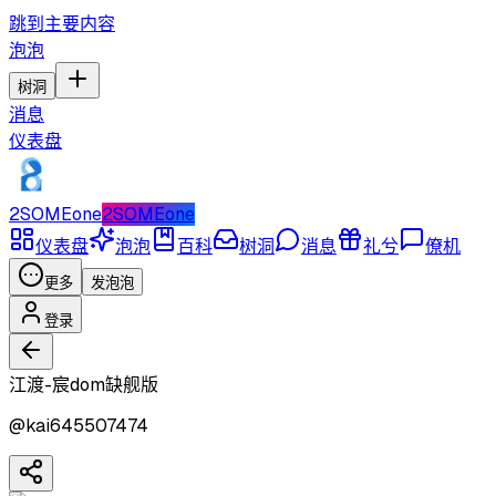
跳到主要内容
泡泡
树洞
消息
仪表盘
2SOMEone
2SOMEone
仪表盘
泡泡
百科
树洞
消息
礼兮
僚机
更多
发泡泡
登录
江渡-宸dom缺舰版
@
kai645507474