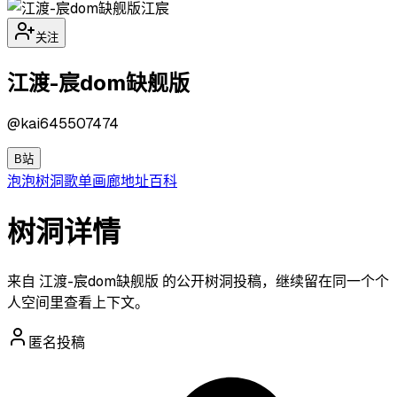
江宸
关注
江渡-宸dom缺舰版
@
kai645507474
B站
泡泡
树洞
歌单
画廊
地址
百科
树洞详情
来自 江渡-宸dom缺舰版 的公开树洞投稿，继续留在同一个个
人空间里查看上下文。
匿名投稿