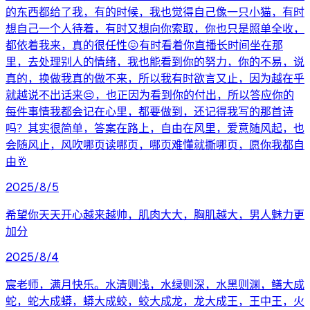
的东西都给了我，有的时候，我也觉得自己像一只小猫，有时
想自己一个人待着，有时又想向你索取，你也只是照单全收，
都依着我来，真的很任性😖有时看着你直播长时间坐在那
里，去处理别人的情绪，我也能看到你的努力，你的不易，说
真的，换做我真的做不来，所以我有时欲言又止，因为越在乎
就越说不出话来😔，也正因为看到你的付出，所以答应你的
每件事情我都会记在心里，都要做到，还记得我写的那首诗
吗？其实很简单，答案在路上，自由在风里，爱意随风起，也
会随风止，风吹哪页读哪页，哪页难懂就撕哪页，愿你我都自
由🥂
2025/8/5
希望你天天开心越来越帅，肌肉大大，胸肌越大，男人魅力更
加分
2025/8/4
宸老师，满月快乐。水清则浅，水绿则深，水黑则渊，鳝大成
蛇，蛇大成蟒，蟒大成蛟，蛟大成龙，龙大成王，王中王，火