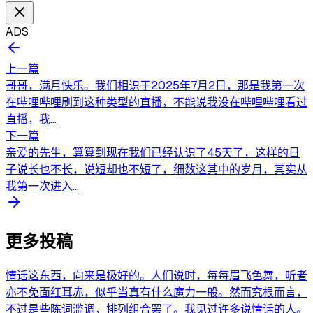
ADS
上一篇
哥哥，满月快乐。我们相识于2025年7月2日，那是我第一次
在哔哩哔哩刷到这种类型的直播，不能说我没在哔哩哔哩看过
直播，我...
下一篇
亲爱的先生，算算到现在我们已经认识了45天了，这样的日
子说长也不长，说短却也不短了，细数这其中的岁月，其实从
我第一次进入...
更多投稿
情话这东西，向来是极好的。人们说时，每每眉飞色舞，听者
亦不免面红耳赤，似乎当真有什么魔力一般。然而究根而言，
不过是些陈词滥调，排列组合罢了。我见过许多说情话的人。