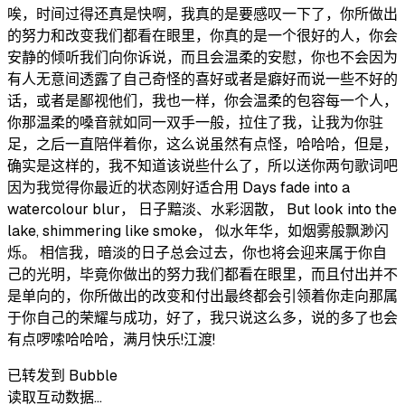
唉，时间过得还真是快啊，我真的是要感叹一下了，你所做出
的努力和改变我们都看在眼里，你真的是一个很好的人，你会
安静的倾听我们向你诉说，而且会温柔的安慰，你也不会因为
有人无意间透露了自己奇怪的喜好或者是癖好而说一些不好的
话，或者是鄙视他们，我也一样，你会温柔的包容每一个人，
你那温柔的嗓音就如同一双手一般，拉住了我，让我为你驻
足，之后一直陪伴着你，这么说虽然有点怪，哈哈哈，但是，
确实是这样的，我不知道该说些什么了，所以送你两句歌词吧
因为我觉得你最近的状态刚好适合用 Days fade into a
watercolour blur， 日子黯淡、水彩洇散， But look into the
lake, shimmering like smoke， 似水年华，如烟雾般飘渺闪
烁。 相信我，暗淡的日子总会过去，你也将会迎来属于你自
己的光明，毕竟你做出的努力我们都看在眼里，而且付出并不
是单向的，你所做出的改变和付出最终都会引领着你走向那属
于你自己的荣耀与成功，好了，我只说这么多，说的多了也会
有点啰嗦哈哈哈，满月快乐!江渡!
已转发到 Bubble
读取互动数据…