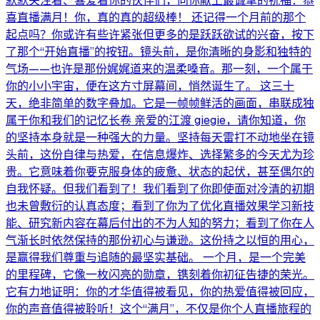
默默关注着、喜爱着你的伙伴们，向你献上最诚挚的祝福：恭
喜直播满月！你，真的真的超级棒！ 还记得一个月前的那个
起点吗？你或许有些许紧张但更多的是跃跃欲试的兴奋，按下
了那个“开始直播”的按钮。镜头前，是你清晰的身影和独特的
气场——也许是那份娓娓道来的温柔嗓音。那一刻，一个属于
你的小小宇宙，便在这方寸屏幕间，悄然诞生了。 这三十
天，绝非简单的数字叠加。它是一帧帧鲜活的画面，串联成独
属于你和我们的记忆长卷 亲爱的江渡 giegie，请你知道，你
的坚持本身就是一种强大的力量。坚持每天雷打不动地坐在镜
头前，这份自律与热爱，在信息爆炸、选择繁多的今天尤为珍
贵。它意味着你要克服身体的疲惫、状态的起伏，甚至偶尔的
自我怀疑。但我们看到了！我们看到了你即使面对冷清的初期
也未曾敷衍的认真态度；看到了你为了优化直播效果学习新技
能、研究新内容在幕后付出的不为人知的努力；看到了你在人
气渐长时依然保持的那份初心与谦逊。这份持之以恒的用心，
是赢得我们尊重与追随的最坚实基础。 一个月，是一个完美
的里程碑，它像一枚闪亮的勋章，镌刻着你初征告捷的荣光。
它有力地证明：你的才华值得被看见，你的热爱值得被回应，
你的声音值得被聆听！这个“满月”，不仅是你个人直播旅程的