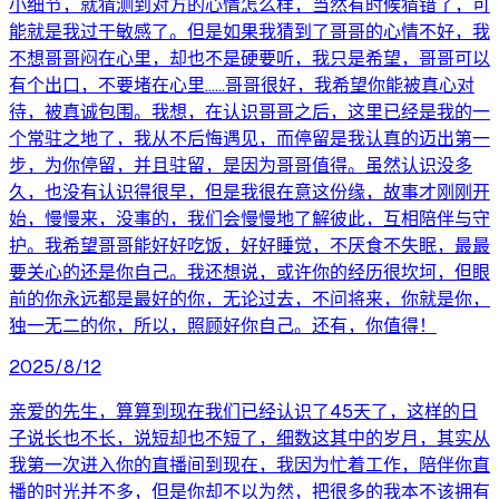
小细节，就猜测到对方的心情怎么样，当然有时候猜错了，可
能就是我过于敏感了。但是如果我猜到了哥哥的心情不好，我
不想哥哥闷在心里，却也不是硬要听，我只是希望，哥哥可以
有个出口，不要堵在心里……哥哥很好，我希望你能被真心对
待，被真诚包围。我想，在认识哥哥之后，这里已经是我的一
个常驻之地了，我从不后悔遇见，而停留是我认真的迈出第一
步，为你停留，并且驻留，是因为哥哥值得。虽然认识没多
久，也没有认识得很早，但是我很在意这份缘，故事才刚刚开
始，慢慢来，没事的，我们会慢慢地了解彼此，互相陪伴与守
护。我希望哥哥能好好吃饭，好好睡觉，不厌食不失眠，最最
要关心的还是你自己。我还想说，或许你的经历很坎坷，但眼
前的你永远都是最好的你，无论过去，不问将来，你就是你，
独一无二的你，所以，照顾好你自己。还有，你值得！
2025/8/12
亲爱的先生，算算到现在我们已经认识了45天了，这样的日
子说长也不长，说短却也不短了，细数这其中的岁月，其实从
我第一次进入你的直播间到现在，我因为忙着工作，陪伴你直
播的时光并不多，但是你却不以为然，把很多的我本不该拥有