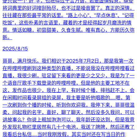
便只说一个"好"字，也抵得过千言万语；若是虚情假意，纵使
将词典里的好词搜刮殆尽，也不过是噪音罢了。真正的深情，
往往藏在那些最平常的话里。"路上小心"、"早点休息"、"记得
吃饭"，这些朴素的言语里，藏着的才是经得起岁月磨洗的情
意。情话如糖，初尝甜美，久食生腻。唯有真心，方能历久弥
新。
2025/8/15
哥哥，满月快乐。我们相识于2025年7月2日，那是我第一次
在哔哩哔哩刷到这种类型的直播，不能说我没在哔哩哔哩看过
直播，我很少刷，驻足留下来看的更是少之又少，我是为了一
个语音厅歌手下载登录的哔哩哔哩，但是他的主要工地不在
这，发作品也很少，我在上学，有时候个播，排挡赶不上，会
在闲暇时间看录屏组的录屏，我主要是听他唱歌的……嗯，第
一次刷到你个播的时候，听到你欢迎我，我停下来，哥哥很温
柔，问起我的名字，喜好，聊了聊天，然后没多久我问，可以
讲故事么？你说上舰加泡泡可以，我年龄还没达到，但是我意
外发现礼物栏里居然有几十个电池，我送了牌牌，然后还教了
我看后台私信……当时我刚放假，其实当时还在写当日的作