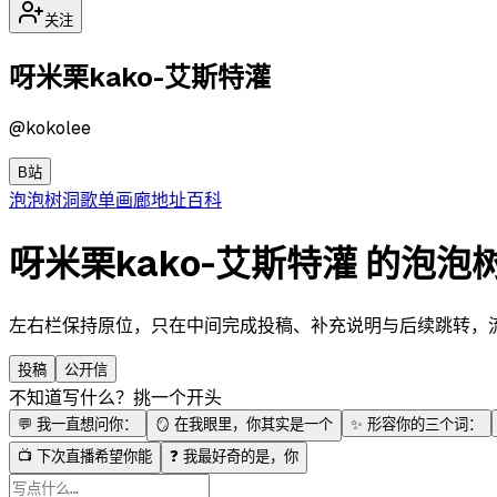
关注
呀米栗kako-艾斯特灌
@
kokolee
B站
泡泡
树洞
歌单
画廊
地址
百科
呀米栗kako-艾斯特灌 的泡泡
左右栏保持原位，只在中间完成投稿、补充说明与后续跳转，流程更
投稿
公开信
不知道写什么？挑一个开头
💬
我一直想问你：
🪞
在我眼里，你其实是一个
✨
形容你的三个词：
📺
下次直播希望你能
❓
我最好奇的是，你