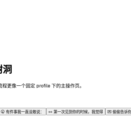
树洞
像一个固定 profile 下的主操作页。
🤫
有件事我一直没敢说：
👀
第一次见到你的时候，我觉得
💌
偷偷告诉