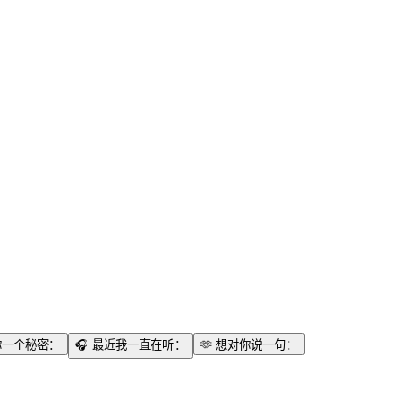
你一个秘密：
🎧
最近我一直在听：
🫶
想对你说一句：