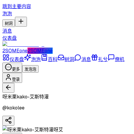
跳到主要内容
泡泡
树洞
消息
仪表盘
2SOMEone
2SOMEone
仪表盘
泡泡
百科
树洞
消息
礼兮
僚机
更多
发泡泡
登录
呀米栗kako-艾斯特灌
@
kokolee
呀艾