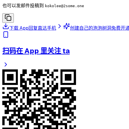
也可以发邮件投稿到
kokolee
@2some.one
下载 App
回复直达手机
创建自己的泡泡树洞
免费开
扫码在 App 里关注 ta