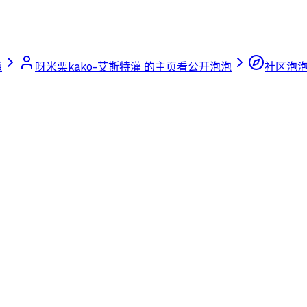
通
呀米栗kako-艾斯特灌 的主页
看公开泡泡
社区泡