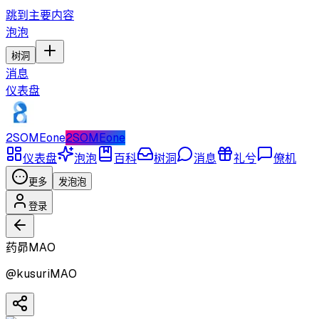
跳到主要内容
泡泡
树洞
消息
仪表盘
2SOMEone
2SOMEone
仪表盘
泡泡
百科
树洞
消息
礼兮
僚机
更多
发泡泡
登录
药昴MAO
@
kusuriMAO