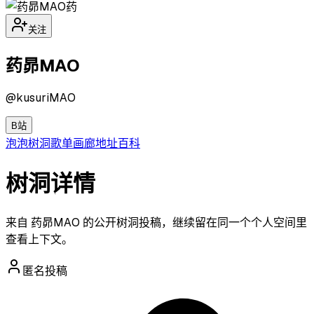
药
关注
药昴MAO
@
kusuriMAO
B站
泡泡
树洞
歌单
画廊
地址
百科
树洞详情
来自 药昴MAO 的公开树洞投稿，继续留在同一个个人空间里
查看上下文。
匿名投稿