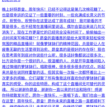
晚上好呀昴皇，周年快乐！已经不记得这是第几次棉花糖了，
也是很幸运的见证了一些重要的时刻，一些充满成长意义的节
点，祝贺你，祝贺你在这里达成了周年成就！ 我可能看的不
算是很多，也不经常在直播间里说话，偶尔会冒出来说几句又
消失了，现在工作更是忙的已经完全没有时间了，偷偷抽出一
点时间来写棉花糖T^T 昴皇的直播真的是给大家带来轻松愉悦
氛围的精品直播间！就像萝钵钵们的精神花园，总是能让人在
疲惫无聊的生活里得到治愈，昴皇真的是很好的存在呀！我也
在思考周年到底对你说些什么呢，很多话好像都说过很多次，
比方说你是一个很好的人，很温暖的人，总是开导直播间陷入
难过情绪的萝钵钵们，唱歌很棒，很多很多很多的优点，听起
来总是在说同样重复的话，但其实每一次每一次都怀着比上一
次更多的感触，它们凝聚了所有像我这样喜欢你的萝钵钵们最
真实的感受，你的这些特质，构成了这个直播间无可替代的灵
魂。 所以谢谢你昴皇，谢谢你一直以来的付出和陪伴！感谢
你持续散发光芒，愿你一直快乐，一直唱下去，我们也会一直
在这里！周年快乐，昴皇！愿你未来的直播之路一直都顺利下
去，继续做你自己！未来的日子里，你继续闪耀，萝钵钵们会