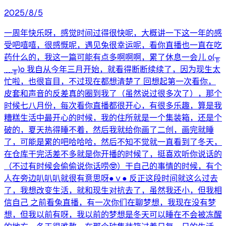
2025/8/5
一周年快乐呀，感觉时间过得很快呢，大概讲一下这一年的感
受吧嘻嘻，很感慨呢，遇见兔很幸运呢，看你直播也一直在吃
药什么的，我这一篇可能有点多啊啊啊，累了休息一会儿 o(╥
﹏╥)o 我自从今年三月开始，就看得断断续续了，因为现生太
忙啦，也很盲目，不过现在都想清楚了 回想起第一次看你，
皮套和声音的反差真的圈到我了（虽然说过很多次了），那个
时候七八月份，每次看你直播都很开心，有很多乐趣，算是我
糟糕生活中最开心的时候，我的住所就是一个集装箱，还是个
破的，夏天热得睡不着，然后我就给你画了二创，画完就睡
了，可能是累的吧哈哈哈，然后不知不觉就一直看到了冬天，
在仓库干完活差不多就是你开播的时候了，挺喜欢听你说话的
（不过有时候会偷偷说你话唠🤓）干自己的事情的时候，有个
人在旁边叭叭叭就很有意思呀●ｖ● 反正这段时间就这么过去
了，我想改变生活，就和现生对抗去了，虽然我还小，但我相
信自己 之前看兔直播，有一次你们在聊梦想，我现在没有梦
想，但我以前有呀，我以前的梦想是冬天可以睡在不会被冻醒