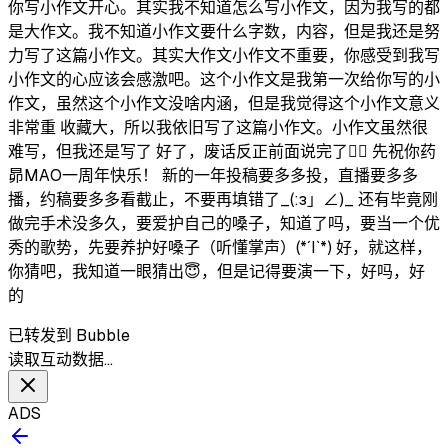
你写小作文开心。其实我不知道怎么写小作文，因为我写的都
是大作文。我不知道小作文要什么字数，内容，但是我还是努
力写了这篇小作文。其实大作文小作文不重要，你感受到我写
小作文的心应该会感激吧。这个小作文是我第一次给你写的小
作文，虽然这个小作文没啥内涵，但是我觉得这个小作文意义
非常重 收藏大，所以我依旧写了这篇小作文。小作文虽然很
难写，但我还是写了 好了，废话反正前面说完了☝🏻 先祝你药
昴MAO一周年快乐！ 新的一年投稿要多多投，直播要多多
播，约稿要多多看截止，不要再填错了_(:з」∠)_ 还有毕竟刚
做完手术没多久，要爱护自己的嗓子，知道了吗，要当一个优
秀的歌势，先要养护好嗓子（听懂掌声）(*´I`*) 好，就这样，
你猜吧，我知道一眼猜出😇，但是记得要演一下，好吗，好
的
已转发到 Bubble
读取互动数据…
ADS