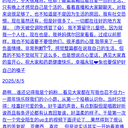
的地方，冬天很难熬，在那个破集装箱过着日复一日的生活，
只有晚上才感觉自己是个活的，看着直播和大家聊聊天，对我
来说很足够了，也不知道是不是因为生活的原因，我有社交恐
惧，现在虽然还有，但是好很多了，一切都在往好的地方发
展，（昨天被空调吹感冒了😷） 我不算留守儿童吧，因为就
我一个人住，现在也是，我爸妈偶尔回家看看，过成以前那
样，我也不知道要不要怪他们，很矛盾的心理 我带来了一些
负面情绪，非常抱歉꒦ິ^꒦ິ，感觉整篇都在说我自己的生活，但
真的不知不觉就写了这么多，也是想说点心里话，遇见大家真
的蛮开心，祝大家和药昴健康快乐，幸福永驻❤️兔也要保护好
自己的嗓子
2025/8/5
昴啊……谁还记得我是个妈粉……看见大家都在写我也忍不住力~
一周年快乐呀我们的小小昴，从第一个投稿认识你，当时只觉
得：哇塞好可爱的兔，好牛逼的声音，有点割裂但是唱歌好听
诶而且每条评论都有认真回复诶，好温柔的样子。于是第一次
在一个完全陌生的up主的视频下面评论了……果然得到了很认
真的答复呢……亚撒西……喜欢…… 但是说实话其实一开始看直播