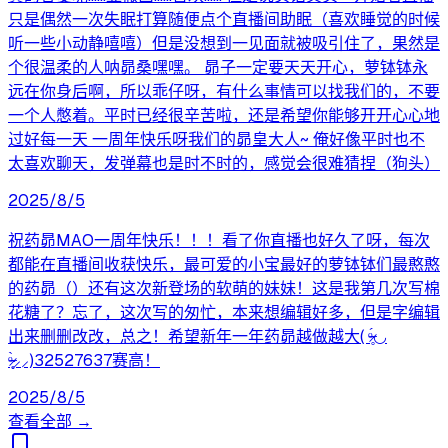
只是偶然一次失眠打算随便点个直播间助眠（喜欢睡觉的时候
听一些小动静嘻嘻）但是没想到一见面就被吸引住了，果然是
个很温柔的人呐昴桑嘿嘿。 昴子一定要天天开心，萝钵钵永
远在你身后啊，所以乖仔呀，有什么事情可以找我们的，不要
一个人憋着。平时已经很辛苦啦，还是希望你能够开开心心地
过好每一天 一周年快乐呀我们的昴皇大人~ 俺好像平时也不
太喜欢聊天，发弹幕也是时不时的，感觉会很难猜捏（狗头）
2025/8/5
祝药昴MAO一周年快乐！！！看了你直播也好久了呀，每次
都能在直播间收获快乐，最可爱的小宝最好的萝钵钵们最憨憨
的药昴（）还有这次新登场的软萌的妹妹！这是我第几次写棉
花糖了？忘了，这次写的匆忙，本来想编辑好多，但是字编辑
出来删删改改，总之！希望新年一年药昴越做越大( ᵒ̴̶̷̥́◡
ᵒ̴̶̷̣̥̀⸝⸝)32527637赛高！
2025/8/5
查看全部 →