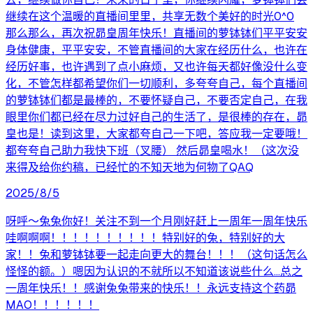
继续在这个温暖的直播间里里，共享无数个美好的时光0^0
那么那么，再次祝昴皇周年快乐！直播间的萝钵钵们平平安安
身体健康，平平安安，不管直播间的大家在经历什么，也许在
经历好事，也许遇到了点小麻烦，又也许每天都好像没什么变
化，不管怎样都希望你们一切顺利，多夸夸自己，每个直播间
的萝钵钵们都是最棒的，不要怀疑自己，不要否定自己，在我
眼里你们都已经在尽力过好自己的生活了，是很棒的存在，昴
皇也是！读到这里，大家都夸自己一下吧，答应我一定要哦！
都夸夸自己助力我快下班（叉腰） 然后昴皇喝水！（这次没
来得及给你约稿，已经忙的不知天地为何物了QAQ
2025/8/5
呀呼～兔兔你好！关注不到一个月刚好赶上一周年一周年快乐
哇啊啊啊！！！！！！！！！！特别好的兔，特别好的大
家！！兔和萝钵钵要一起走向更大的舞台！！！（这句话怎么
怪怪的额。）嗯因为认识的不就所以不知道该说些什么…总之
一周年快乐！！感谢兔兔带来的快乐！！永远支持这个药昴
MAO！！！！！！