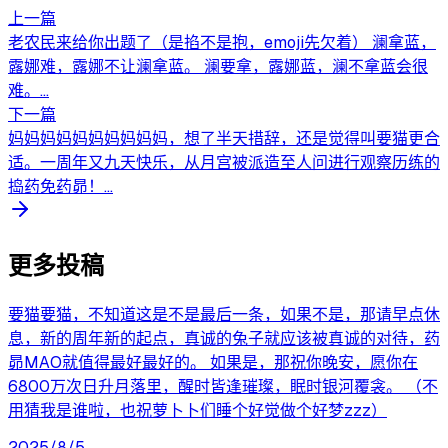
上一篇
老农民来给你出题了（是掐不是抱，emoji先欠着） 澜拿蓝，
露娜难，露娜不让澜拿蓝。 澜要拿，露娜蓝，澜不拿蓝会很
难。...
下一篇
妈妈妈妈妈妈妈妈妈妈，想了半天措辞，还是觉得叫要猫更合
适。一周年又九天快乐，从月宫被派造至人问进行观察历练的
捣药免药昴！...
更多投稿
要猫要猫，不知道这是不是最后一条，如果不是，那请早点休
息，新的周年新的起点，真诚的兔子就应该被真诚的对待，药
昴MAO就值得最好最好的。 如果是，那祝你晚安，愿你在
6800万次日升月落里，醒时皆逢璀璨，眠时银河覆衾。 （不
用猜我是谁啦，也祝萝卜卜们睡个好觉做个好梦zzz）
2025/8/5