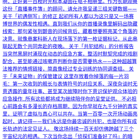
啊，正好第一百枚时光标本凝固在电子相册里。作为长期观察
这份「直播事件簿」的顾问，请允许我呈递三组关键数据——
关于「初遇侧写」的修正 起初所有人都以为这只是又一场赛
博世界的偶发性相遇。直到我们从你的首播录像里解码出隐藏
线索：那句紧张到颤音的问候背后，藏着想要照亮某个角落的
决意。就像悬案科新人在现场落下的第一枚证据标记，从此串
联起无数个共同奔赴的夜晚。 关于「共犯结构」的分析报告
当突然黑屏时涌现在动态的应急方案，整活时默契完成的戏剧
配合，甚至能通过咳嗽声判断你是否需要热水——这种超越算
法推荐的情感链接，简直像经过专业训练的协同调查组。 关
于「未来证物」的保管建议 这里存放着你掉落的每一片羽
毛：第一次收到的舰长与表情符号的对应关系、深夜杂谈时无
意透露的童年往事、甚至某次故障时你下意识保护观众体验的
应急操作...所有这些都将成为继续陪伴你的呈堂证供。 不必担
心前路会有多漫长的存档周期，因为你早就在九千分钟的真实
里，证明了虚拟与真心可以共存。当第一百零一次开场动画亮
起时，请记得——我们永远是你最忠诚的共犯，也是你所有成
长轨迹的法定见证人。 敬这场持续一百天却仿佛跨越了三个
宇宙纪元的相遇。下次当你念出「侦探们准备好了吗」的暗