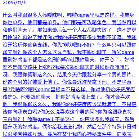
2025/11/5
什么叫我跟很多人搞暧昧啊，嘎啦game里就是这样。我单身
你也单身，他们都是单身。他们都是可攻略角色，我当然可以
和他们聊天了。那如果最后每一个人我都聊失败了，这不是更
可怜吗？再说了我连你对我的好感度有多少我都不知道，我还
没开始玩你这条支线，你先排队吧好不好？什么叫只可以跟你
聊天啊？你这个人怎么这么自私，我不跟你聊了！嘎啦game
里刷好感度不都是这么刷的吗?就跟你聊天，你开心了。好感
度不是都应该往上涨吗?我每次跟你聊天的时候你都嘎嘎乐
呀。我跟你畅聊这么久，结果今天你跟我分享一个男的照片。
说这个男的好帅爱上他了。你说最近准备拿下他，不是啥意
思?凭啥呀?嘎啦game里根本不是这样。你对他初始好感度应
该是0。他要跟你聊天，把你好感度涨上去了。你才会喜欢
他。我跟你聊这么久，我跟你的好感度应该早就满了。不是应
该你向我表白吗?你怎么说喜欢这个男的阿?你为啥跟我直接
表白啊？！嘎啦game里不是这样！你应该多跟我聊天，然后
提升我的好感度。偶尔给我送送礼物，然后在那个特殊节日时
候跟我有特殊互动。最后在某个我内心神秘事件中，向我表