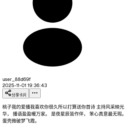
user_88d69f
2025-11-01 19:36:43
分享卡片
桃子我的爱播我喜欢你很久所以打算送你首诗 主持风采映光
华， 播语盈盈暖万家。 是夜星辰皆作伴， 笨心真意最无瑕。
蛋壳微破梦飞霞。