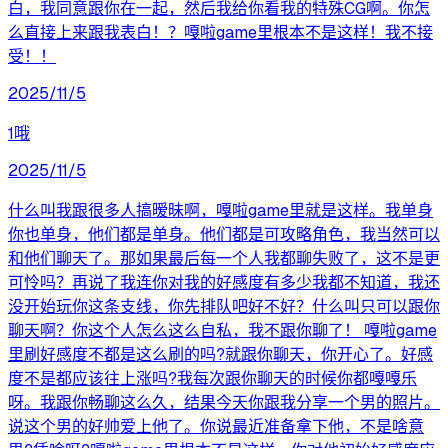
白，我同意跟你在一起，然后我给你看我的特殊CG啊。你怎
么直接上来跟我表白！？嘎啦game里根本不是这样！我不接
受！！
2025/11/5
1哦
2025/11/5
什么叫我跟很多人搞暧昧啊，嘎啦game里就是这样。我单身
你也单身，他们都是单身。他们都是可攻略角色，我当然可以
和他们聊天了。那如果最后每一个人我都聊失败了，这不是更
可怜吗？再说了我连你对我的好感度有多少我都不知道，我还
没开始玩你这条支线，你先排队吧好不好？什么叫只可以跟你
聊天啊？你这个人怎么这么自私，我不跟你聊了！ 嘎啦game
里刷好感度不都是这么刷的吗?就跟你聊天，你开心了。好感
度不是都应该往上涨吗?我每次跟你聊天的时候你都嘎嘎乐
呀。我跟你畅聊这么久，结果今天你跟我分享一个男的照片。
说这个男的好帅爱上他了。你说最近准备拿下他，不是啥意