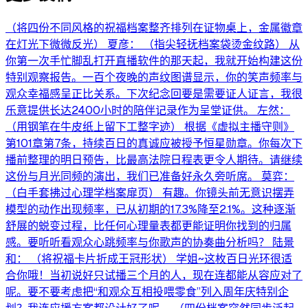
（将四份不同风格的祝福档案整齐排列在证物桌上，金属徽章
在灯光下微微反光） 夏彦： （指尖轻抚档案袋烫金纹路） 从
你第一次手忙脚乱打开直播软件的那天起，我就开始构建这份
特别观察报告。一百个夜晚的声纹图谱显示，你的笑声频率与
观众幸福感呈正比关系。下次纪念回要是需要证人证言，我很
乐意提供长达2400小时的陪伴记录作为呈堂证供。 左然：
（用钢笔在牛皮纸上留下工整字迹） 根据《虚拟主播守则》
第101章第7条，持续百日的真诚应被授予恒星勋章。你每次下
播前整理的明日预告，比最高法院日程表更令人期待。请继续
这份与月光同频的演出，我们已准备好永久旁听席。 莫弈：
（白手套拂过心理学档案扉页） 有趣。你镜头前无意识摆弄
模型的动作出现频率，已从初期的17.3%降至2.1%。这种逐渐
舒展的蜕变过程，比任何心理量表都更能证明你找到的归属
感。要听听看观众心跳频率与你歌声的协奏曲分析吗？ 陆景
和： （将祝福卡片折成王冠形状） 学姐~这枚百日光环很适
合你哦！当初说好只试播三个月的人，现在连都能从容应对了
呢。要不要考虑把“和观众互相投喂零食”列入周年庆特别企