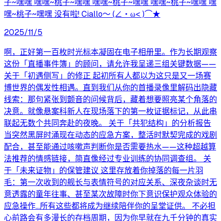
子~嘿嘿 嘿嘿~桃子~嘿嘿 嘿嘿~桃子~嘿嘿 嘿嘿~桃子~嘿嘿 嘿
嘿~桃子~嘿嘿 没有啦! Ciallo～ (∠・ω< )⌒★
2025/11/5
啊，正好第一百枚时光标本凝固在电子相册里。作为长期观察
这份「直播事件簿」的顾问，请允许我呈递三组关键数据——
关于「初遇侧写」的修正 起初所有人都以为这只是又一场赛
博世界的偶发性相遇。直到我们从你的首播录像里解码出隐藏
线索：那句紧张到颤音的问候背后，藏着想要照亮某个角落的
决意。就像悬案科新人在现场落下的第一枚证据标记，从此串
联起无数个共同奔赴的夜晚。 关于「共犯结构」的分析报告
当突然黑屏时涌现在动态的应急方案，整活时默契完成的戏剧
配合，甚至能通过咳嗽声判断你是否需要热水——这种超越算
法推荐的情感链接，简直像经过专业训练的协同调查组。 关
于「未来证物」的保管建议 这里存放着你掉落的每一片羽
毛：第一次收到的舰长与表情符号的对应关系、深夜杂谈时无
意透露的童年往事、甚至某次故障时你下意识保护观众体验的
应急操作...所有这些都将成为继续陪伴你的呈堂证供。 不必担
心前路会有多漫长的存档周期，因为你早就在九千分钟的真实