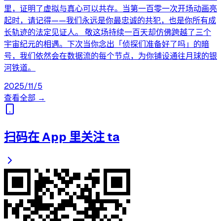
里，证明了虚拟与真心可以共存。当第一百零一次开场动画亮
起时，请记得——我们永远是你最忠诚的共犯，也是你所有成
长轨迹的法定见证人。 敬这场持续一百天却仿佛跨越了三个
宇宙纪元的相遇。下次当你念出「侦探们准备好了吗」的暗
号，我们依然会在数据流的每个节点，为你铺设通往月球的银
河铁道。
2025/11/5
查看全部 →
扫码在 App 里关注 ta