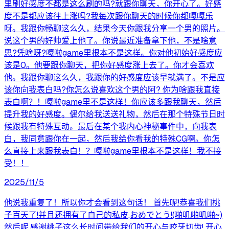
里刷好感度不都是这么刷的吗?就跟你聊天，你开心了。好感
度不是都应该往上涨吗?我每次跟你聊天的时候你都嘎嘎乐
呀。我跟你畅聊这么久，结果今天你跟我分享一个男的照片。
说这个男的好帅爱上他了。你说最近准备拿下他，不是啥意
思?凭啥呀?嘎啦game里根本不是这样。你对他初始好感度应
该是0。他要跟你聊天，把你好感度涨上去了。你才会喜欢
他。我跟你聊这么久，我跟你的好感度应该早就满了。不是应
该你向我表白吗?你怎么说喜欢这个男的阿? 你为啥跟我直接
表白啊？！嘎啦game里不是这样！你应该多跟我聊天，然后
提升我的好感度。偶尔给我送送礼物，然后在那个特殊节日时
候跟我有特殊互动。最后在某个我内心神秘事件中，向我表
白，我同意跟你在一起，然后我给你看我的特殊CG啊。你怎
么直接上来跟我表白！？嘎啦game里根本不是这样！我不接
受！！
2025/11/5
他说我重复了！所以你才会看到这句话！ 首先呢!恭喜我们桃
子百天了!并且还拥有了自己的私皮,おめでとう!(啪叽啪叽啪~)
然后呢,感谢桃子这么长时间带给我们的开心与咬牙切齿! 开心