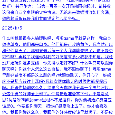
划？我连应援方案都设计好了呢。 （四份档案突然同步泛起
荧光） 共同附言： 当第一百零一次开场动画亮起时，请接收
这份来自四个象限的守护协议。无论未来数据洪流如何奔涌，
你的频道永远是我们共同锚定的心灵坐标。
2025/11/5
什么叫我跟很多人搞暧昧啊，嘎啦game里就是这样。我单身
你也单身，他们都是单身。他们都是可攻略角色，我当然可以
和他们聊天了。那如果最后每一个人我都聊失败了，这不是更
可怜吗？再说了我连你对我的好感度有多少我都不知道，我还
没开始玩你这条支线，你先排队吧好不好？什么叫只可以跟你
聊天啊？你这个人怎么这么自私，我不跟你聊了！嘎啦game
里刷好感度不都是这么刷的吗?就跟你聊天，你开心了。好感
度不是都应该往上涨吗?我每次跟你聊天的时候你都嘎嘎乐
呀。我跟你畅聊这么久，结果今天你跟我分享一个男的照片。
说这个男的好帅爱上他了。你说最近准备拿下他，不是啥意
思?凭啥呀?嘎啦game里根本不是这样。你对他初始好感度应
该是0。他要跟你聊天，把你好感度涨上去了。你才会喜欢
他。我跟你聊这么久，我跟你的好感度应该早就满了。不是应