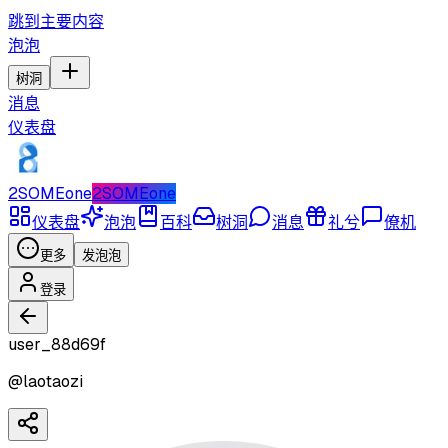
跳到主要内容
泡泡
树洞
消息
仪表盘
2SOMEone
2SOMEone
仪表盘
泡泡
百科
树洞
消息
礼兮
僚机
更多
发泡泡
登录
user_88d69f
@
laotaozi