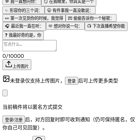
💬
我一直想问你：
🪞
在我眼里，你其实是一个
✨
形容你的三个词：
🤫
有件事我一直没敢说：
👀
第一次见到你的时候，我觉得
💌
偷偷告诉你一个秘密：
🎧
最近我一直在听：
🫶
想对你说一句：
📺
下次直播希望你能
❓
我最好奇的是，你
0/10000
上传图片
未登录仅支持上传图片，
后可上传更多类型
登录
当前稿件将以匿名方式提交
后，对方回复时即可收到通知（仍可保持匿名，仅
登录/注册
你自己可见回复）。