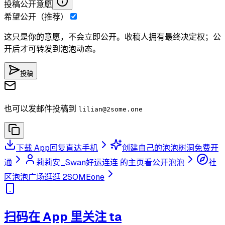
投稿公开意愿
希望公开（推荐）
这只是你的意愿，不会立即公开。收稿人拥有最终决定权；公
开后才可转发到泡泡动态。
投稿
也可以发邮件投稿到
lilian
@2some.one
下载 App
回复直达手机
创建自己的泡泡树洞
免费开
通
莉莉安_Swan好运连连 的主页
看公开泡泡
社
区泡泡广场
逛逛 2SOMEone
扫码在 App 里关注 ta