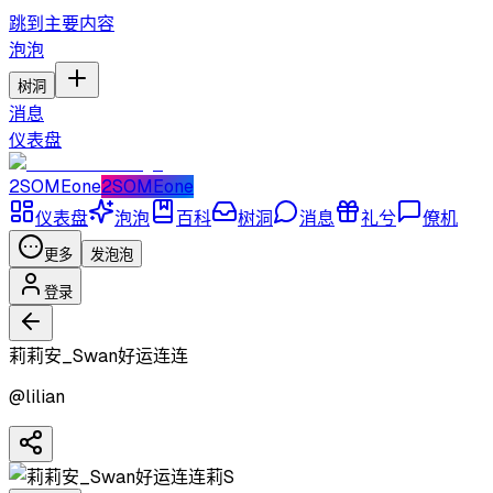
跳到主要内容
泡泡
树洞
消息
仪表盘
2SOMEone
2SOMEone
仪表盘
泡泡
百科
树洞
消息
礼兮
僚机
更多
发泡泡
登录
莉莉安_Swan好运连连
@
lilian
莉S