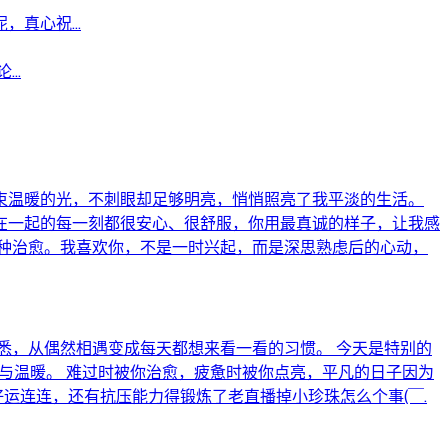
真心祝...
..
束温暖的光，不刺眼却足够明亮，悄悄照亮了我平淡的生活。
在一起的每一刻都很安心、很舒服，你用最真诚的样子，让我感
种治愈。我喜欢你，不是一时兴起，而是深思熟虑后的心动，
悉，从偶然相遇变成每天都想来看一看的习惯。 今天是特别的
与温暖。 难过时被你治愈，疲惫时被你点亮，平凡的日子因为
运连连，还有抗压能力得锻炼了老直播掉小珍珠怎么个事(￣.