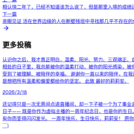
相认快二年了，已经不知道该怎么说了，但是那里入境的成绩还
下一篇
亲眼见证 活在世界边缘的人在断壁残垣中寻找那几乎不存在的色彩
更多投稿
认识你之后，我才真正明白，温柔、阳光、努力、三观端正、
相处的日子里，我总能被你的温柔打动，被你的阳光感染，被
受到了被理解、被陪伴的幸福。 谢谢你一直以来的陪伴，在
是想把所有温柔和偏爱都给你的坚定。 此致 最好的莉莉安。
2026/3/18
还记得只是一次无意间点进直播间，却一下子被一个为了事业去
日子—— 既是你作为虚拟主播的一周年纪念日，也是你的生日
有你而变得闪闪发光。 一周年快乐，生日快乐，莉莉安！ 愿
￣)