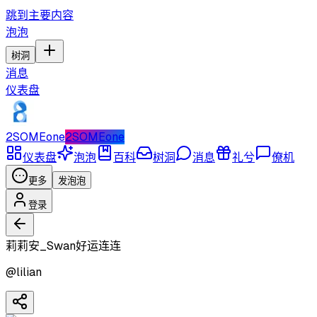
跳到主要内容
泡泡
树洞
消息
仪表盘
2SOMEone
2SOMEone
仪表盘
泡泡
百科
树洞
消息
礼兮
僚机
更多
发泡泡
登录
莉莉安_Swan好运连连
@
lilian