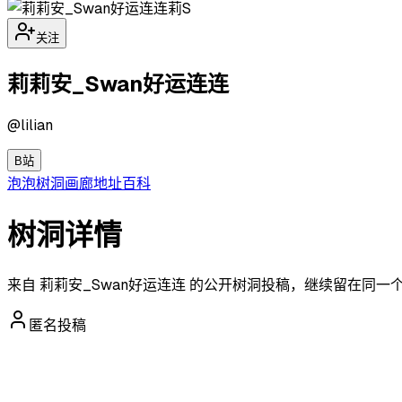
莉S
关注
莉莉安_Swan好运连连
@
lilian
B站
泡泡
树洞
画廊
地址
百科
树洞详情
来自 莉莉安_Swan好运连连 的公开树洞投稿，继续留在同
匿名投稿