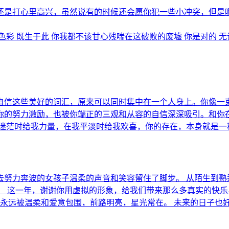
是打心里高兴，虽然说有的时候还会愿你犯一些小冲突，但是呢，
 既生于此 你我都不该甘心残喘在这破败的废墟 你是对的 无论.
自信这些美好的词汇，原来可以同时集中在一个人身上。你像一
你的努力激励，也被你端正的三观和从容的自信深深吸引。和你
我迷茫时给我力量，在我平淡时给我欢喜，你的存在，本身就是一
努力奔波的女孩子温柔的声音和笑容留住了脚步。 从陌生到熟
。 这一年，谢谢你用虚拟的形象，给我们带来那么多真实的快乐
你永远被温柔和爱意包围，前路明亮，星光常在。 未来的日子也好