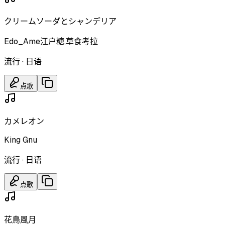
クリームソーダとシャンデリア
Edo_Ame江户糖,草食考拉
流行
·
日语
点歌
カメレオン
King Gnu
流行
·
日语
点歌
花鳥風月