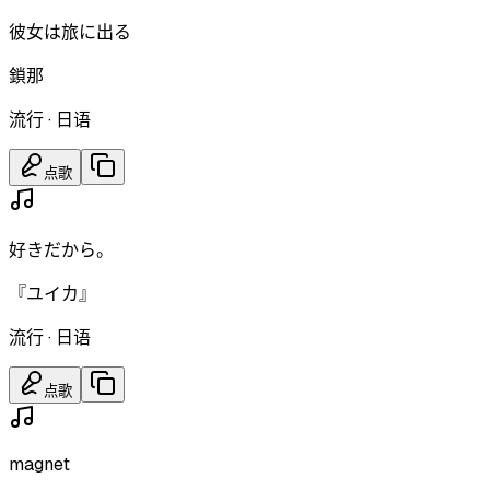
彼女は旅に出る
鎖那
流行
·
日语
点歌
好きだから。
『ユイカ』
流行
·
日语
点歌
magnet