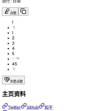
流行
·
日语
点歌
1
1
2
3
4
5
45
许愿点歌
主页资料
Twitter
Github
知乎