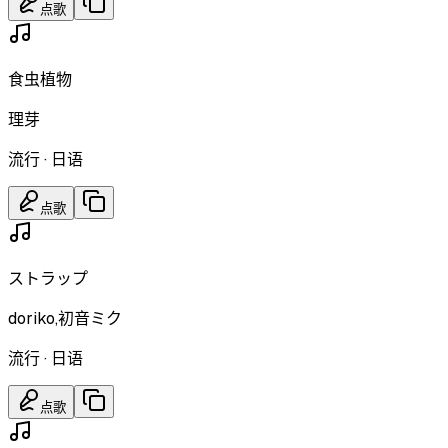
点歌
食虫植物
理芽
流行
·
日语
点歌
ストラップ
doriko,初音ミク
流行
·
日语
点歌