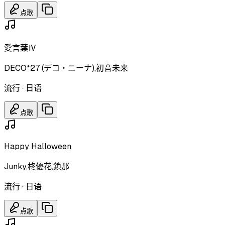
点歌
愛言葉Ⅳ
DECO*27 (デコ・ニーナ),初音未来
流行
·
日语
点歌
Happy Halloween
Junky,柊優花,鎖那
流行
·
日语
点歌