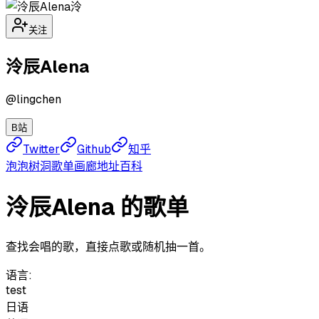
泠
关注
泠辰Alena
@
lingchen
B站
Twitter
Github
知乎
泡泡
树洞
歌单
画廊
地址
百科
泠辰Alena 的歌单
查找会唱的歌，直接点歌或随机抽一首。
语言:
test
日语