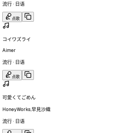
流行
·
日语
点歌
コイワズライ
Aimer
流行
·
日语
点歌
可愛くてごめん
HoneyWorks,早見沙織
流行
·
日语