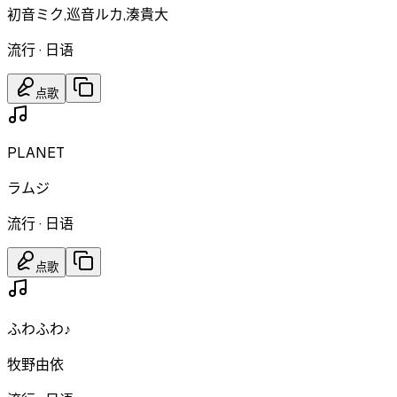
初音ミク,巡音ルカ,湊貴大
流行
·
日语
点歌
PLANET
ラムジ
流行
·
日语
点歌
ふわふわ♪
牧野由依