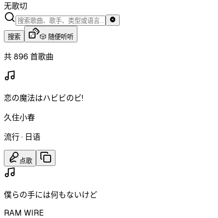
无歌切
搜索
🎲 随便听听
共 896 首歌曲
恋の魔法はハビビのビ!
久住小春
流行
·
日语
点歌
僕らの手には何もないけど
RAM WIRE