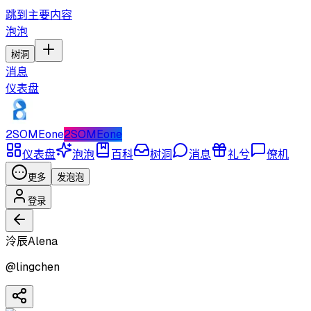
跳到主要内容
泡泡
树洞
消息
仪表盘
2SOMEone
2SOMEone
仪表盘
泡泡
百科
树洞
消息
礼兮
僚机
更多
发泡泡
登录
泠辰Alena
@
lingchen