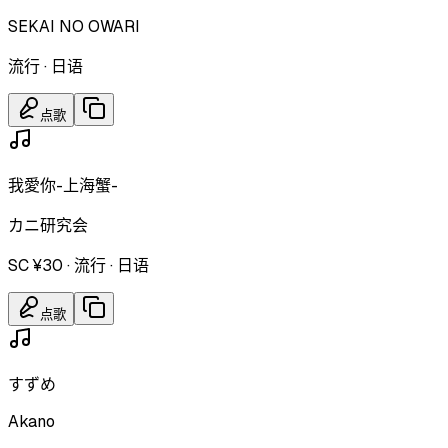
SEKAI NO OWARI
流行
·
日语
点歌
我愛你-上海蟹-
カニ研究会
SC ¥30
·
流行
·
日语
点歌
すずめ
Akano