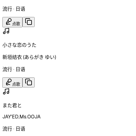
流行
·
日语
点歌
小さな恋のうた
新垣结衣 (あらがき ゆい)
流行
·
日语
点歌
また君と
JAY'ED,Ms.OOJA
流行
·
日语