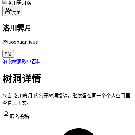
洛
关注
洛川霁月
@
luochuanjiyue
B站
泡泡
树洞
歌单
百科
树洞详情
来自 洛川霁月 的公开树洞投稿，继续留在同一个个人空间里
查看上下文。
匿名投稿