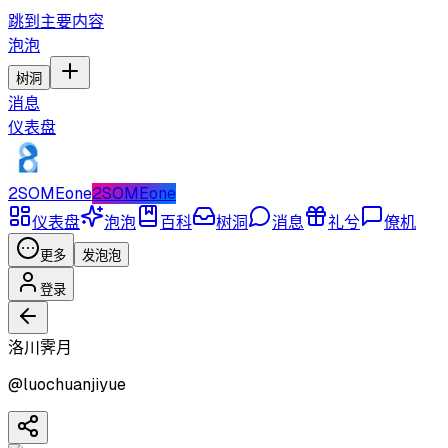
跳到主要内容
泡泡
树洞
消息
仪表盘
2SOMEone
2SOMEone
仪表盘
泡泡
百科
树洞
消息
礼兮
僚机
更多
发泡泡
登录
洛川霁月
@
luochuanjiyue