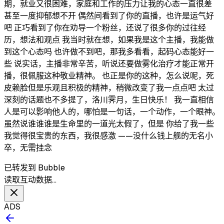
期，就业又很困难，家庭和工作的压力让我的心态一直很差
甚至一度抑郁想不开 偶然间看到了你的直播，也许是运气好
吧 正巧看到了你在劝导一个粉丝，还说了很多你的过往经
历，想法和观点 我当时就在想，如果我是这个主播，我能做
到这个心态吗 也许做不到吧，那我多看看，起码心态能好一
些 说实话，主播非常辛苦，听说还要做雾化治疗才能正常开
播，很佩服这种敬业精神。 也正是你的这种，怎么说呢，死
皮赖脸但是乐观且积极的精神，稍微改变了我一点点吧 太过
深刻的话题也不多提了，洛川霁月，生日快乐！ 我一直相信
人是可以影响他人的，哪怕是一句话，一个动作，一个眼神。
虽然说谁谁谁是生命里的一道光太假了，但是 你给了我一些
我觉得很宝贵的东西，我很感激 ——没什么钱上舰的无名小
卒，无需挂念
已转发到 Bubble
读取互动数据…
ADS