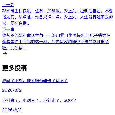
上一篇
祝水母生日快乐！还有，少熬夜，少上头，控制住自己，不要
播太晚；早点睡，作息规律一点。少上火，人生没有过不去的
坎，现在直播...
下一篇
致永不落幕的童话主角—— 洛川霁月生辰快乐 当电子蜡烛在
像素蛋糕上亮起的这一刻，请先接收咱隔空投送的彩虹棉花
糖。此刻请...
更多投稿
我问了小刘，他说服务器卡了写不了
2026/8/2
小刘来了，小刘写了，小刘走了，500字
2026/8/2