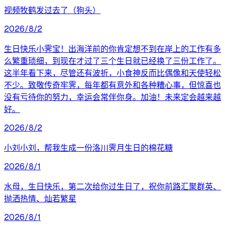
视频牧鹤发过去了（狗头）
2026/8/2
生日快乐小霁宝！出海洋前的你肯定想不到在岸上的工作有多
么繁重琐细，到现在才过了三个生日就已经换了三份工作了。
这半年看下来，尽管还有波折，小食神反而比偶像和天使轻松
不少。致敬传奇牢霁，每年都有意外和各种糟心事，但惊喜也
没有亏待你的努力，幸运会常伴你身。加油！未来定会越来越
好。
2026/8/2
小刘小刘，帮我生成一份洛川霁月生日的棉花糖
2026/8/1
水母，生日快乐，第二次给你过生日了，祝你前路汇聚群英、
抛洒热情、灿若繁星
2026/8/1