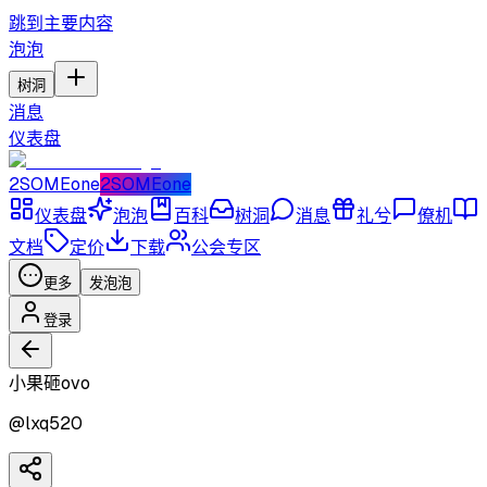
跳到主要内容
泡泡
树洞
消息
仪表盘
2SOMEone
2SOMEone
仪表盘
泡泡
百科
树洞
消息
礼兮
僚机
文档
定价
下载
公会专区
更多
发泡泡
登录
小果砸ovo
@
lxq520