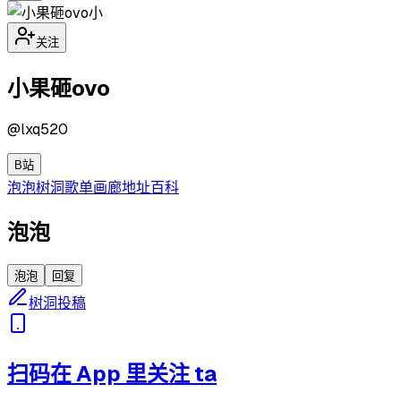
小
关注
小果砸ovo
@
lxq520
B站
泡泡
树洞
歌单
画廊
地址
百科
泡泡
泡泡
回复
树洞投稿
扫码在 App 里关注 ta