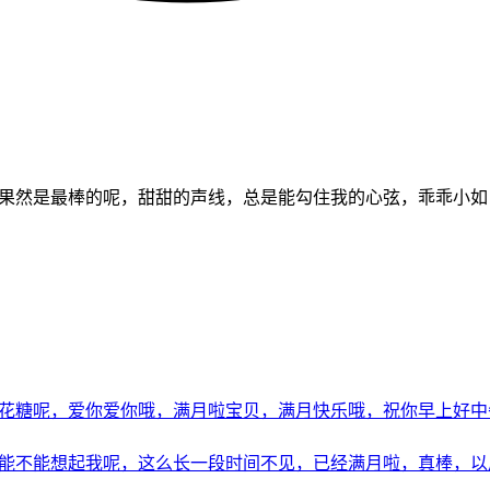
如果然是最棒的呢，甜甜的声线，总是能勾住我的心弦，乖乖小
花糖呢，爱你爱你哦，满月啦宝贝，满月快乐哦，祝你早上好中午好
能不能想起我呢，这么长一段时间不见，已经满月啦，真棒，以后的