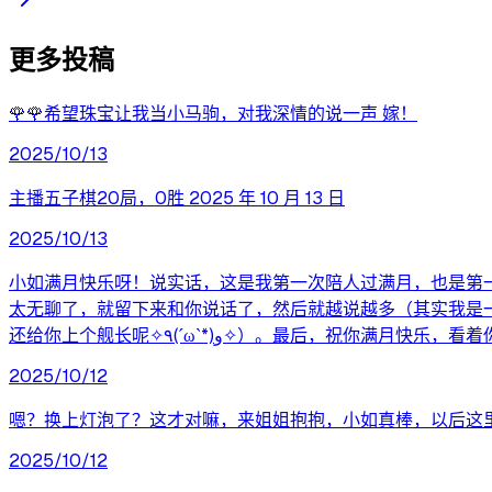
更多投稿
🌹🌹希望珠宝让我当小马驹，对我深情的说一声 嫁！
2025/10/13
主播五子棋20局，0胜 2025 年 10 月 13 日
2025/10/13
小如满月快乐呀！说实话，这是我第一次陪人过满月，也是第
太无聊了，就留下来和你说话了，然后就越说越多（其实我是一个
还给你上个舰长呢✧٩(ˊωˋ*)و✧）。
2025/10/12
嗯？换上灯泡了？这才对嘛，来姐姐抱抱，小如真棒，以后这
2025/10/12