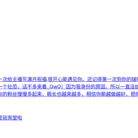
一次给主播写满月祝福,很开心能遇见你。还记得第一次到你的啵
社恐，话不多来着…QwQ）因为我身份的原因，所以一直没给你
最后，祝你满月快乐，看着你的粉丝慢慢多起来，舰长也越来越多，相信你能越做越
里就亮堂啦