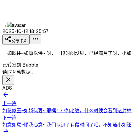
→
2025-10-12 18:25:57
分享卡片
一如既往~如愿以偿~ 呀，一段时间没见，已经满月了呀，小
已转发到 Bubble
读取互动数据…
ADS
上一篇
如花似玉~如娇似妻~ 耶嘿！小如老婆，什么时候会看到这封棉
下一篇
如意如意~顺我心意~ 我们认识了有段时间了吧，不知道小如还