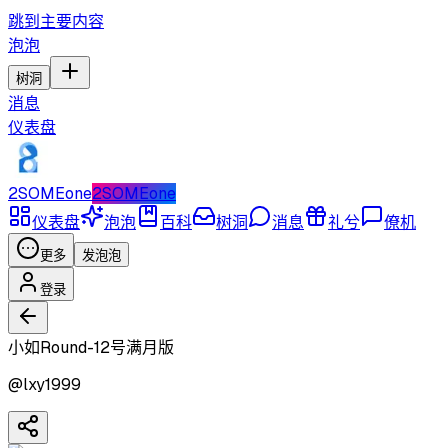
跳到主要内容
泡泡
树洞
消息
仪表盘
2SOMEone
2SOMEone
仪表盘
泡泡
百科
树洞
消息
礼兮
僚机
更多
发泡泡
登录
小如Round-12号满月版
@
lxy1999