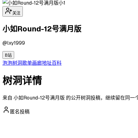
小1
关注
小如Round-12号满月版
@
lxy1999
B站
泡泡
树洞
歌单
画廊
地址
百科
树洞详情
来自 小如Round-12号满月版 的公开树洞投稿，继续留在同
匿名投稿