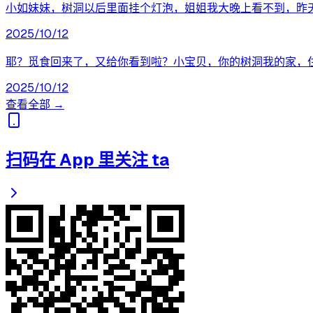
小如妹妹，树洞以后里面挂个灯泡，姐姐我大晚上看不到，昨
2025/10/12
耶？觅食回来了，又给你看到啦？小宝贝，你的树洞我的家，
2025/10/12
查看全部 →
扫码在 App 里关注 ta