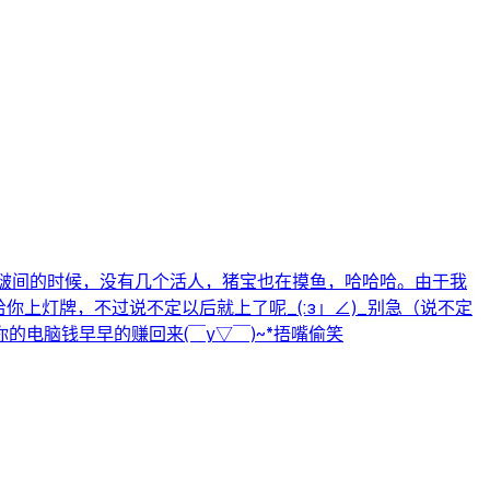
啵间的时候，没有几个活人，猪宝也在摸鱼，哈哈哈。由于我
上灯牌，不过说不定以后就上了呢_(:з」∠)_别急（说不定
好，把你的电脑钱早早的赚回来(￣y▽￣)~*捂嘴偷笑