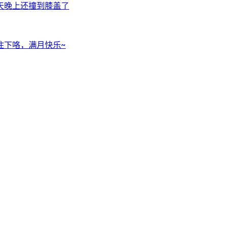
天晚上还撞到膝盖了
住下咯，满月快乐~