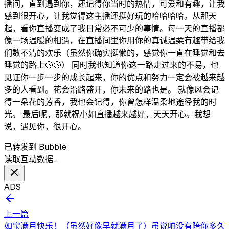
播间，直到遇到你，还记得你当时的热情，可爱和有趣，让我
感到很开心，让我觉得这主播还挺好玩的哈哈哈哈。从那天
起，看你直播变成了我日常必不可少的事情。每一天的直播都
像一场温暖的相遇，在直播间里你用你的真诚温柔有趣带给我
们数不清的欢乐（虽然你确实挺懒的，感觉你一直在睡觉和去
睡觉的路上🌝🌝） 同时我也知道你这一路走过来的不易，也
见证你一步一步的成长起来，你的优点和努力一定会被越来越
多的人看到。花会沿路盛开，你未来的路也是。 就像风会记
得一朵花的芳香，我也会记得，你曾怎样温柔地途径我的时
光。 最后呢，那就祝小如直播越来越好，天天开心。我想
说，遇见你，很开心。
已转发到 Bubble
读取互动数据…
ADS
上一篇
如宝满月快乐！（虽然好像早就满月了）虽说咱没有陪你多久