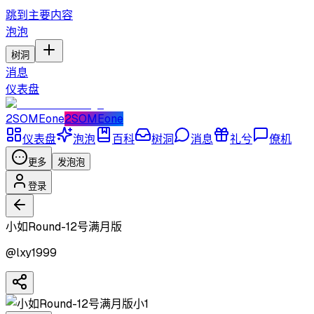
跳到主要内容
泡泡
树洞
消息
仪表盘
2SOMEone
2SOMEone
仪表盘
泡泡
百科
树洞
消息
礼兮
僚机
更多
发泡泡
登录
小如Round-12号满月版
@
lxy1999
小1