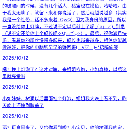
的啵啵间的时候，没有几个活人，猪宝也在摸鱼，哈哈哈。由
于我太无聊了，就留下来和你说话了，然后就越说越多（其实
我是一个社恐，话不多来着…QwQ）因为我身份的原因，所以
一直没给你上灯牌，不过说不定以后就上了呢_(:з」∠)_别急
（说不定还给你上个舰长呢✧٩(ˊωˋ*)و✧）。最后，祝你满月快
乐，看着你的粉丝慢慢多起来，舰长也越来越多，相信你能越
做越好，把你的电脑钱早早的赚回来(￣y▽￣)~*捂嘴偷笑
2025/10/12
嗯？换上灯泡了？这才对嘛，来姐姐抱抱，小如真棒，以后这
里就亮堂啦
2025/10/12
小如妹妹，树洞以后里面挂个灯泡，姐姐我大晚上看不到，昨
天晚上还撞到膝盖了
2025/10/12
耶？觅食回来了，又给你看到啦？小宝贝，你的树洞我的家，