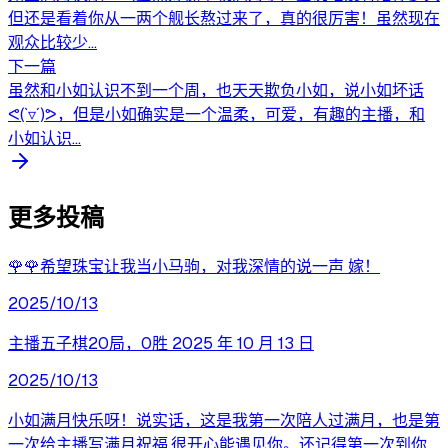
但还是看着你从一两个舰长熬过来了，真的很厉害！虽然现在
观众比较少...
下一篇
虽然和小如认识不到一个周，也天天欺负小如，说小如坏话
ᕙ(`▿´)ᕗ，但是小如确实是一个温柔，可爱，有趣的主播，和
小如认识...
更多投稿
🌹🌹希望珠宝让我当小马驹，对我深情的说一声 嫁！
2025/10/13
主播五子棋20局，0胜 2025 年 10 月 13 日
2025/10/13
小如满月快乐呀！说实话，这是我第一次陪人过满月，也是第
一次给主播写满月祝福,很开心能遇见你。还记得第一次到你