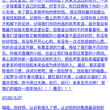
茫、而又警觉。你一点一点熟悉这个从未生活过的地方，一步
一步探索属于自己的位置。时至今日，你已经拥有了你的一方
小天地，有了那么多陪伴你的修铃铛。 我记得你最开始那么
多担忧和顾虑，记得你一路上的努力和汗水，记得你背上的担
子和脚下的足迹，记得我们共同创造的欢声笑语。或许我没有
像最开始每天都来这里玩耍，但我会记得时不时来看看你，看
看我们坚强好胜又敏感细腻的小猫咪是不是还好好的，有没有
好好吃饭、有没有开开心心的、有没有一点点完成她的心愿。
你的杂谈活泼开朗，有着澎湃的力量，带给了我们数不尽的快
乐。你每天直播的小结，也会让我们体会到日常里的小感动。
真心祝愿你能一直保持这样的活力，把欢声笑语和幸福甜蜜带
给更多的修铃铛和未来会成为修铃铛的人。 最后，那还是按
照我的习惯，诗词为贺吧。填一首如梦令，送给我们的喵桑。
《如梦令•丙午春分赠友》 曾忆昔时光景，心绪诉与谁听？风
霜亦无惧，而今雨过天晴。前行，前行！未来无尽光明！ 祝
我们的喵铃一周年快乐！！！撒花！！！
2026/3/21
喵喵，你好呀，认识有很久了吧，认识你的印象是最深刻的