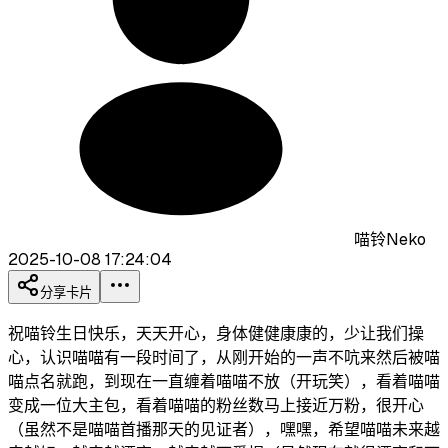
喵铃Neko
2025-10-08 17:24:04
分享卡片
祝喵铃生日快乐，天天开心，身体健健康康的，少让我们操
心，认识喵喵有一段时间了，从刚开始的一声不吭来然后被喵
喵点名就跑，到现在一直缠着喵喵不放（开玩笑），看着喵喵
变成一位大主包，看着喵喵的粉丝数马上接近万粉，很开心
（虽然不是喵喵首播那天的见证者），嘿嘿，希望喵喵未来越