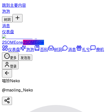
跳到主要内容
泡泡
树洞
消息
仪表盘
2SOMEone
2SOMEone
仪表盘
泡泡
百科
树洞
消息
礼兮
僚机
更多
发泡泡
登录
喵铃Neko
@
maoling_Neko