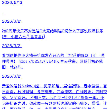
2026/5/13
，
2026/3/21
狗0周年快乐不对是喵0大家给叫喵0说什么了那说周年快乐
吧！ 小伍六七⎛⎝≧∇≦⎛⎝
2026/3/21
看到这怕你哭太惨来给你发点开心的 【牢蒋的辱骂（4）-哔
哩哔哩】 https://b23.tv/ivE4tlK 春去秋来，愿我们初心依
旧，就这些。
2026/3/21
亲爱的喵铃Neko小姐： 见字如晤，展信舒颜。 春水潺潺，夏
日炎炎，秋风飒飒，冬雪绵绵。四季流转，白驹过隙；四时交
替，又至春归。 不知不觉，我们便已经相识了整整一年。还
记得初识之时，你就像一只刚刚抵达新家的小猫咪，懵懂、迷