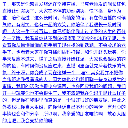
了，那天是你感冒发烧还在坚持直播，马克老师发的舰长红包
直接让你哭哭了，大家在不停的劝你别哭，快下播，身体为
重，陪你走过了这么长时间，有抽象的话，有在你直播的时候
气你，有嘲笑，也有一起的欢笑，你陪伴了我很长一段时间
呢，人这一生不过百年，你已经陪伴我走过了我的人生的百分
之一了哦，我看着你从不到5k粉涨到了如今的10k粉了呢，也
看着你从懵懵懂懂的新手到了现在找的到话题，不会冷场的老
手了，也看着大家在你直播间插科打诨，和你开虾头玩笑，你
半天反应不过来，懂了之后直接开始红温，大家也会狠狠的钓
你的鱼，有时候你没反应过来，直播间里面就充斥着快乐的气
氛，终于呀，你变成了现在这样一个……喵？ 其实我并不把你
当作距离我很遥远的人，因为你也会和我们聊一些身边发生的
事情，我们的话你也很少会漏回，也会回应我们的问题，我们
开一些玩笑你也不会很生气，我不清楚我在你眼里是什么样子
的，但是你在我眼里面真的是一个很好很好的朋友呢，除此之
外我也把你当大姐姐，向你倾诉自己不开心的事情，有开心的
事情也会和你分享，所以啊，我亲爱的朋友喵铃啊，放心大胆
的走吧，我会支持你的呀