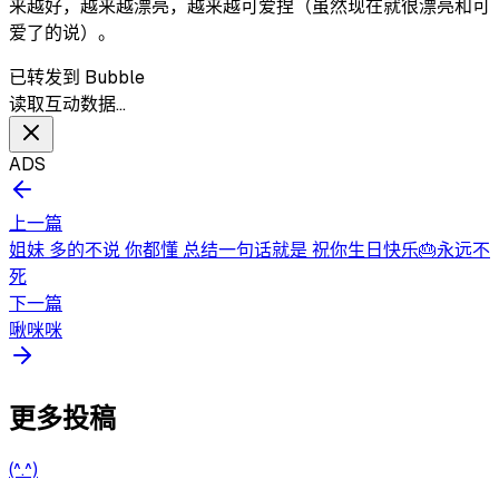
来越好，越来越漂亮，越来越可爱捏（虽然现在就很漂亮和可
爱了的说）。
已转发到 Bubble
读取互动数据…
ADS
上一篇
姐妹 多的不说 你都懂 总结一句话就是 祝你生日快乐🎂永远不
死
下一篇
啾咪咪
更多投稿
(^.^)