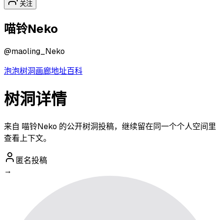
关注
喵铃Neko
@
maoling_Neko
泡泡
树洞
画廊
地址
百科
树洞详情
来自 喵铃Neko 的公开树洞投稿，继续留在同一个个人空间里
查看上下文。
匿名投稿
→