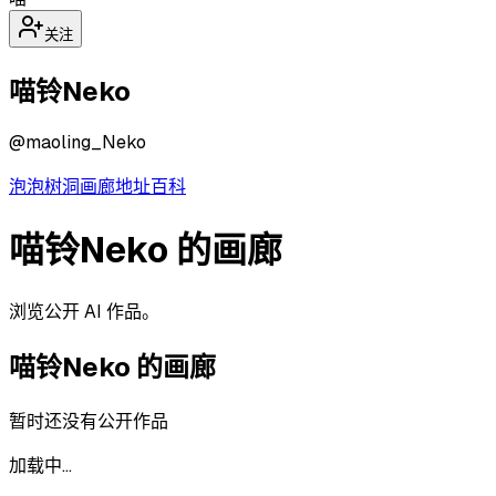
关注
喵铃Neko
@
maoling_Neko
泡泡
树洞
画廊
地址
百科
喵铃Neko 的画廊
浏览公开 AI 作品。
喵铃Neko
的画廊
暂时还没有公开作品
加载中…