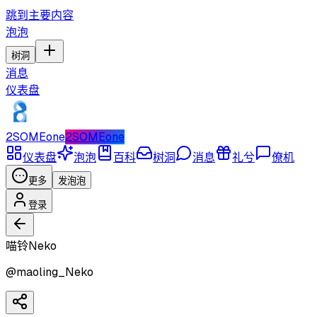
跳到主要内容
泡泡
树洞
消息
仪表盘
2SOMEone
2SOMEone
仪表盘
泡泡
百科
树洞
消息
礼兮
僚机
更多
发泡泡
登录
喵铃Neko
@
maoling_Neko