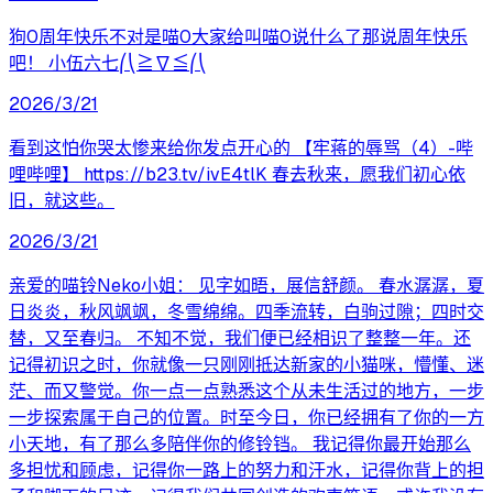
狗0周年快乐不对是喵0大家给叫喵0说什么了那说周年快乐
吧！ 小伍六七⎛⎝≧∇≦⎛⎝
2026/3/21
看到这怕你哭太惨来给你发点开心的 【牢蒋的辱骂（4）-哔
哩哔哩】 https://b23.tv/ivE4tlK 春去秋来，愿我们初心依
旧，就这些。
2026/3/21
亲爱的喵铃Neko小姐： 见字如晤，展信舒颜。 春水潺潺，夏
日炎炎，秋风飒飒，冬雪绵绵。四季流转，白驹过隙；四时交
替，又至春归。 不知不觉，我们便已经相识了整整一年。还
记得初识之时，你就像一只刚刚抵达新家的小猫咪，懵懂、迷
茫、而又警觉。你一点一点熟悉这个从未生活过的地方，一步
一步探索属于自己的位置。时至今日，你已经拥有了你的一方
小天地，有了那么多陪伴你的修铃铛。 我记得你最开始那么
多担忧和顾虑，记得你一路上的努力和汗水，记得你背上的担