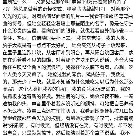
里划拉什么——又梦见给那个叫“屏幕”的方形怪物挠痒痒了
吗？ 她总是做着的奇怪仪式，嘀嘀咕咕敲敲打打，对着那个
发光的方块，对着贴满整面墙的纸片——我看不懂那些弯弯曲
曲的符号，但她会轻轻念着墙上那些陌生的名字，像是在守护
什么珍贵的宝藏，看向它们的眼神，就像我看窗外的麻雀——
专注，热烈，仿佛随时要扑上去。 我常常觉得，我的人类，
脑子大概是有一点点不太好的。 她会突然从椅子上跳起来，
在屋子里连跑带跳，从客厅冲到阳台，再从阳台跳回客厅，像
是在追着看不见的蝴蝶，对着那个方块里的人说话，声音大得
像在召唤整个街区的流浪猫。我躲在沙发底下看着，心想：这
个人类今天又疯了。 她抢过我的零食。鸡肉冻干，我数过
的，那天少了一块。就是不知道为什么她吃完以后为什么那么
虚弱？ 这个人类把我养的很好，我的食盆永远是满的，我的
猫抓板永远有新的替换。我生病的时候，她会整夜不睡，一遍
遍摸我的头，声音里带着我从没听过的颤抖。可她把自己养得
不怎么样。凌晨三点还在忙忙叨叨，我看到她随便扒拉几口饭
就继续敲那些会发光的按键。看到她对着镜子叹气，揉着肩膀
说“好累啊”。有时候笑，但眼睛没有在笑。有时候哭，却不发
出声音，只是默默擦掉，然后继续对着那个盒子说话。 我不