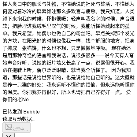
懂人类口中的舰长与礼物，不懂她说的社死与整活，不懂她为
何要对着冰冷的屏幕倾注那么多欢喜与疲惫。我只知道，人类
蹲下来抱我的时候，怀抱很暖；轻声叫我名字的时候，声音很
软；把脸埋进我绒毛里叹气的时候，我能听懂她藏起来的孤
单。我只希望，她偶尔也做自己的粉丝吧。早点关掉那个发光
的方块，在阳光好的时候也像我一样，找个舒服的地方，把身
子摊成一张猫饼，什么也不想，只是懒懒地呼吸。 现在她还
是用那种奇怪的语言和我说话，说很多很多——说今天有人夸
她声音好听，说她的纸片墙又长高了一点，说累但很开心。我
趴在拖鞋上听，偶尔眨眨眼睛，就当我全听懂了。 因为我知
道，那些话是说给世界听的，也是说给她自己听的。这大概就
是养一只猫的好处：我永远听不懂你的烦恼，但永远能听懂你
的温度。你把我养得很好，所以也请把自己养得好一点。 爱
你们的老Ne！
已转发到 Bubble
读取互动数据…
处理中…