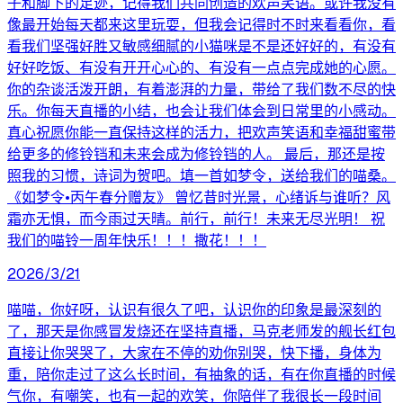
子和脚下的足迹，记得我们共同创造的欢声笑语。或许我没有
像最开始每天都来这里玩耍，但我会记得时不时来看看你，看
看我们坚强好胜又敏感细腻的小猫咪是不是还好好的，有没有
好好吃饭、有没有开开心心的、有没有一点点完成她的心愿。
你的杂谈活泼开朗，有着澎湃的力量，带给了我们数不尽的快
乐。你每天直播的小结，也会让我们体会到日常里的小感动。
真心祝愿你能一直保持这样的活力，把欢声笑语和幸福甜蜜带
给更多的修铃铛和未来会成为修铃铛的人。 最后，那还是按
照我的习惯，诗词为贺吧。填一首如梦令，送给我们的喵桑。
《如梦令•丙午春分赠友》 曾忆昔时光景，心绪诉与谁听？风
霜亦无惧，而今雨过天晴。前行，前行！未来无尽光明！ 祝
我们的喵铃一周年快乐！！！撒花！！！
2026/3/21
喵喵，你好呀，认识有很久了吧，认识你的印象是最深刻的
了，那天是你感冒发烧还在坚持直播，马克老师发的舰长红包
直接让你哭哭了，大家在不停的劝你别哭，快下播，身体为
重，陪你走过了这么长时间，有抽象的话，有在你直播的时候
气你，有嘲笑，也有一起的欢笑，你陪伴了我很长一段时间