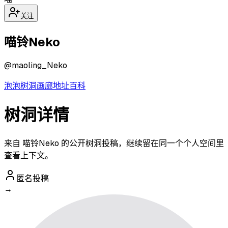
关注
喵铃Neko
@
maoling_Neko
泡泡
树洞
画廊
地址
百科
树洞详情
来自 喵铃Neko 的公开树洞投稿，继续留在同一个个人空间里
查看上下文。
匿名投稿
→