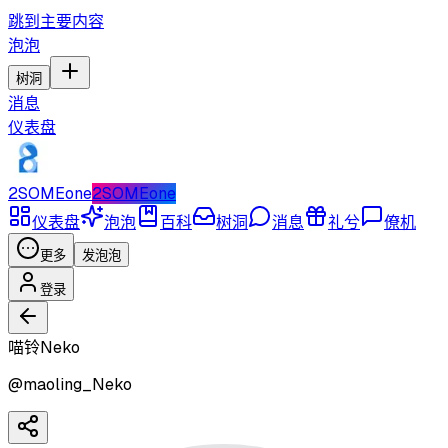
跳到主要内容
泡泡
树洞
消息
仪表盘
2SOMEone
2SOMEone
仪表盘
泡泡
百科
树洞
消息
礼兮
僚机
更多
发泡泡
登录
喵铃Neko
@
maoling_Neko