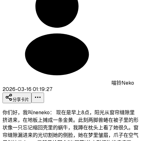
喵铃Neko
2026-03-16 01:19:27
分享卡片
你们好，我叫neneko： 现在是早上8点，阳光从窗帘缝隙里
挤进来，在地板上摊成一条金黄。此刻两脚兽蜷在被子里的形
状像一只忘记缩回壳里的蜗牛，我蹲在枕头上看了她很久。窗
帘缝隙漏进来的光切割她的侧脸，她在梦里皱眉，爪子在空气