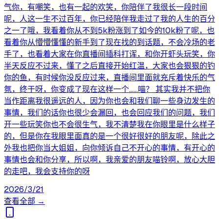
气你，有嘲笑，也有一起的欢笑，你陪伴了我很长一段时间
呢，人这一生不过百年，你已经陪伴我走过了我的人生的百分
之一了哦，我看着你从不到5k粉涨到了如今的10k粉了呢，也
看着你从懵懵懂懂的新手到了现在找的到话题，不会冷场的老
手了，也看着大家在你直播间插科打诨，和你开虾头玩笑，你
半天反应不过来，懂了之后直接开始红温，大家也会狠狠的钓
你的鱼，有时候你没反应过来，直播间里面就充斥着快乐的气
氛，终于呀，你变成了现在这样一个……喵？ 其实我并不把你
当作距离我很遥远的人，因为你也会和我们聊一些身边发生的
事情，我们的话你也很少会漏回，也会回应我们的问题，我们
开一些玩笑你也不会很生气，我不清楚我在你眼里是什么样子
的，但是你在我眼里面真的是一个很好很好的朋友呢，除此之
外我也把你当大姐姐，向你倾诉自己不开心的事情，有开心的
事情也会和你分享，所以啊，我亲爱的朋友喵铃啊，放心大胆
的走吧，我会支持你的呀
2026/3/21
查看全部 →