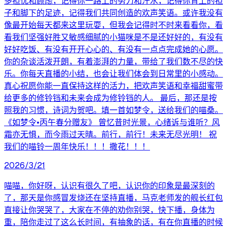
多担忧和顾虑，记得你一路上的努力和汗水，记得你背上的担
子和脚下的足迹，记得我们共同创造的欢声笑语。或许我没有
像最开始每天都来这里玩耍，但我会记得时不时来看看你，看
看我们坚强好胜又敏感细腻的小猫咪是不是还好好的，有没有
好好吃饭、有没有开开心心的、有没有一点点完成她的心愿。
你的杂谈活泼开朗，有着澎湃的力量，带给了我们数不尽的快
乐。你每天直播的小结，也会让我们体会到日常里的小感动。
真心祝愿你能一直保持这样的活力，把欢声笑语和幸福甜蜜带
给更多的修铃铛和未来会成为修铃铛的人。 最后，那还是按
照我的习惯，诗词为贺吧。填一首如梦令，送给我们的喵桑。
《如梦令•丙午春分赠友》 曾忆昔时光景，心绪诉与谁听？风
霜亦无惧，而今雨过天晴。前行，前行！未来无尽光明！ 祝
我们的喵铃一周年快乐！！！撒花！！！
2026/3/21
喵喵，你好呀，认识有很久了吧，认识你的印象是最深刻的
了，那天是你感冒发烧还在坚持直播，马克老师发的舰长红包
直接让你哭哭了，大家在不停的劝你别哭，快下播，身体为
重，陪你走过了这么长时间，有抽象的话，有在你直播的时候