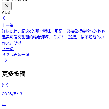
ADS
上一篇
谨以此信，纪念d的那个猪咪，那是一只抽象得会哈气的铃铃
温柔可爱又甜甜的喵老师啊： 你好！（这是一篇不规范的小
作文，所以...
下一篇
读到我再读一遍
更多投稿
(^.^)
2026/5/13
，