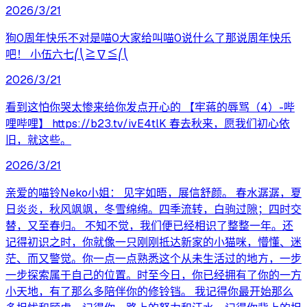
2026/3/21
狗0周年快乐不对是喵0大家给叫喵0说什么了那说周年快乐
吧！ 小伍六七⎛⎝≧∇≦⎛⎝
2026/3/21
看到这怕你哭太惨来给你发点开心的 【牢蒋的辱骂（4）-哔
哩哔哩】 https://b23.tv/ivE4tlK 春去秋来，愿我们初心依
旧，就这些。
2026/3/21
亲爱的喵铃Neko小姐： 见字如晤，展信舒颜。 春水潺潺，夏
日炎炎，秋风飒飒，冬雪绵绵。四季流转，白驹过隙；四时交
替，又至春归。 不知不觉，我们便已经相识了整整一年。还
记得初识之时，你就像一只刚刚抵达新家的小猫咪，懵懂、迷
茫、而又警觉。你一点一点熟悉这个从未生活过的地方，一步
一步探索属于自己的位置。时至今日，你已经拥有了你的一方
小天地，有了那么多陪伴你的修铃铛。 我记得你最开始那么