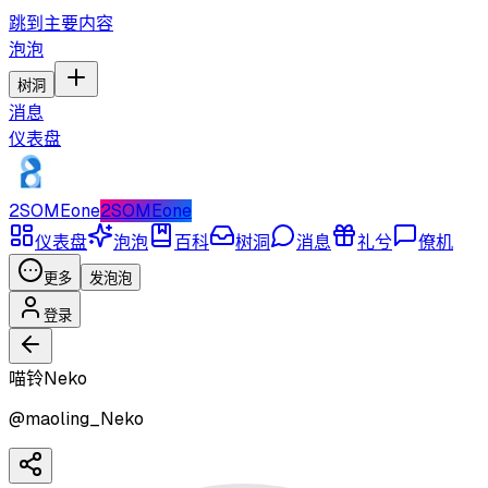
跳到主要内容
泡泡
树洞
消息
仪表盘
2SOMEone
2SOMEone
仪表盘
泡泡
百科
树洞
消息
礼兮
僚机
更多
发泡泡
登录
喵铃Neko
@
maoling_Neko