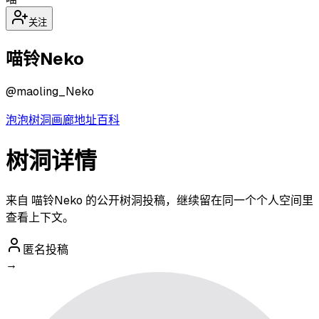
关注
喵铃Neko
@
maoling_Neko
泡泡
树洞
画廊
地址
百科
树洞详情
来自 喵铃Neko 的公开树洞投稿，继续留在同一个个人空间里
查看上下文。
匿名投稿
→