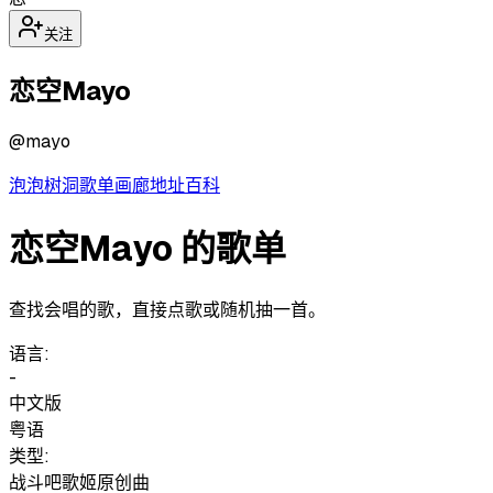
关注
恋空Mayo
@
mayo
泡泡
树洞
歌单
画廊
地址
百科
恋空Mayo 的歌单
查找会唱的歌，直接点歌或随机抽一首。
语言:
-
中文版
粤语
类型:
战斗吧歌姬原创曲