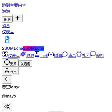
跳到主要内容
泡泡
树洞
消息
仪表盘
2SOMEone
2SOMEone
仪表盘
泡泡
百科
树洞
消息
礼兮
僚机
更多
发泡泡
登录
恋空Mayo
@
mayo