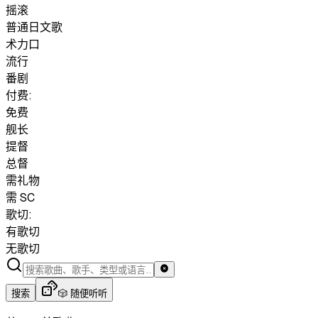
摇滚
普通日文歌
术力口
流行
番剧
付费:
免费
舰长
提督
总督
需礼物
需 SC
歌切:
有歌切
无歌切
搜索
🎲 随便听听