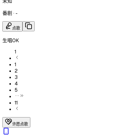
未知
番剧
·
-
点歌
生唱OK
1
1
2
3
4
5
11
许愿点歌