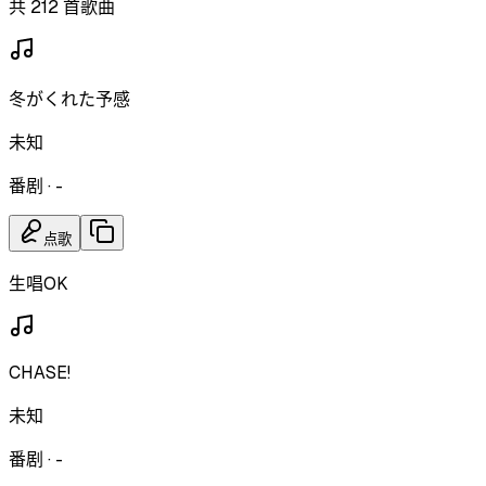
共 212 首歌曲
冬がくれた予感
未知
番剧
·
-
点歌
生唱OK
CHASE!
未知
番剧
·
-