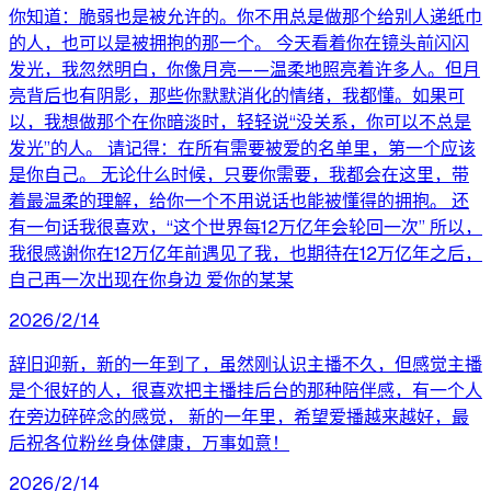
你知道：脆弱也是被允许的。你不用总是做那个给别人递纸巾
的人，也可以是被拥抱的那一个。 今天看着你在镜头前闪闪
发光，我忽然明白，你像月亮——温柔地照亮着许多人。但月
亮背后也有阴影，那些你默默消化的情绪，我都懂。如果可
以，我想做那个在你暗淡时，轻轻说“没关系，你可以不总是
发光”的人。 请记得：在所有需要被爱的名单里，第一个应该
是你自己。 无论什么时候，只要你需要，我都会在这里，带
着最温柔的理解，给你一个不用说话也能被懂得的拥抱。 还
有一句话我很喜欢，“这个世界每12万亿年会轮回一次” 所以，
我很感谢你在12万亿年前遇见了我，也期待在12万亿年之后，
自己再一次出现在你身边 爱你的某某
2026/2/14
辞旧迎新，新的一年到了，虽然刚认识主播不久，但感觉主播
是个很好的人，很喜欢把主播挂后台的那种陪伴感，有一个人
在旁边碎碎念的感觉， 新的一年里，希望爱播越来越好，最
后祝各位粉丝身体健康，万事如意！
2026/2/14