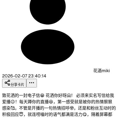
花酒miki
2026-02-07 23:40:14
分享卡片
致花洒的一封电子信😁 花洒你好呀🤗！ 必须来实名写信给我
爱播😉！每天蹲你的直播😆，第一感受就是被你的热情狠狠
感染🥰，不管是开播的一句热情招呼🤓，还是和粉丝互动时的
积极回应😇，就连唠嗑时的语气都满是活力😋，隔着屏幕都