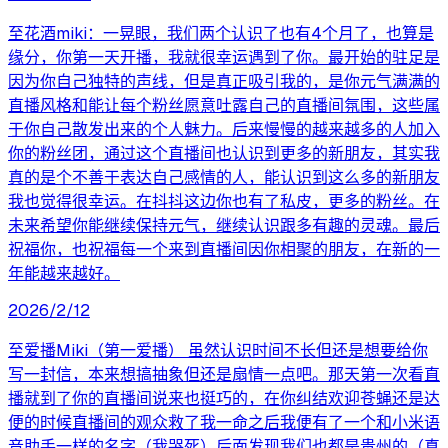
至花酒miki：一晃眼，我们两个认识了也有4个月了，也算是
缘分，你第一天开播，我就很幸运遇到了你。最开始的驻足是
因为你自己独特的声线，但是真正吸引我的，是你元气满满的
直播风格和能让每个粉丝愿意吐露自己的直播间氛围，这些属
于你自己散发出来的个人魅力。后来慢慢的越来越多的人加入
你的粉丝团，通过这个直播间也认识到更多的新朋友，其实我
真的是个不善于表达自己感情的人，能认识到这么多的新朋友
我也觉得很幸运。在抖抖这边你也有了私皮，更多的粉丝。在
未来希望你能继续保持元气，继续认识跟多有趣的灵魂。最后
祝福你，也祝福每一个来到直播间因你相聚的朋友，在新的一
年能越来越好。
2026/2/12
至爱播Miki（第一爱播） 虽然认识时间不长但还是想要给你
写一封信，本来想搞抽象但还是扇情一点吧。那天第一次看直
播就到了你的直播间说来也挺巧的，在你纠结欢迎苍蝇还是达
便的时候直播间的观众救了我一命之后我便有了一个和小米语
音助手一样的名字（我哭死）后面发现我们也都是贵州的（真