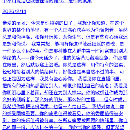
个不用说话也能被懂得的拥抱。 爱你的某某
2026/2/14
亲爱的miki： 今天是你特别的日子，我想让你知道，在这个
世界的某个角落里，有一个人正满心欢喜地为你骄傲着，虽然
总是和你拌嘴，和你开玩笑，惹你生气，但是有些真心话我还
是想和你说。 我常常想，能拥有你这样敏感细腻的灵魂，是
一件多么幸运的事。你是那种能在人群中第一时间察觉到别人
情绪的人——谁今天话少了，谁的笑容背后藏着疲惫，你都看
在眼里，然后默默递上温暖。你总是这样，用你特有的温柔，
轻轻地接着别人的情绪碎片，好像这是再自然不过的事。 可
也正是因为这样，我总有些心疼你。 我看见你在直播间里，
把所有的光和热都留给别人，却很少提起自己的疲惫；我看见
你明明心里下着雨，却还在为别人撑伞。你的敏感让你成为那
么好的倾听者，那么好的朋友，那么好的主播——但有时候，
我希望你能把这份温柔，也留一点给自己。 我想对你说：你
的感受同样重要。你的疲惫值得被看见，你的委屈值得被安
慰，你的快乐值得被分享。在所有需要被照顾的情绪里，你自
己的那一份，应该排在第一位。 我欣赏你的坚强，但更希望