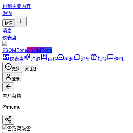
跳到主要内容
泡泡
树洞
消息
仪表盘
2SOMEone
2SOMEone
仪表盘
泡泡
百科
树洞
消息
礼兮
僚机
更多
发泡泡
登录
雪乃菜柒
@
mumu
雪