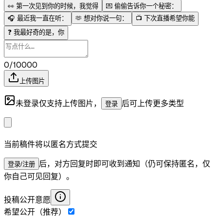
👀
第一次见到你的时候，我觉得
💌
偷偷告诉你一个秘密：
🎧
最近我一直在听：
🫶
想对你说一句：
📺
下次直播希望你能
❓
我最好奇的是，你
0/10000
上传图片
未登录仅支持上传图片，
后可上传更多类型
登录
当前稿件将以匿名方式提交
后，对方回复时即可收到通知（仍可保持匿名，仅
登录/注册
你自己可见回复）。
投稿公开意愿
希望公开（推荐）