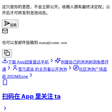
这只是你的意愿，不会立即公开。收稿人拥有最终决定权；公
开后才可转发到泡泡动态。
投稿
也可以发邮件投稿到
mumu
@2some.one
下载 App
回复直达手机
创建自己的泡泡树洞
免费开
通
雪乃菜柒 的主页
看公开泡泡
社区泡泡广场
逛
逛 2SOMEone
扫码在 App 里关注 ta