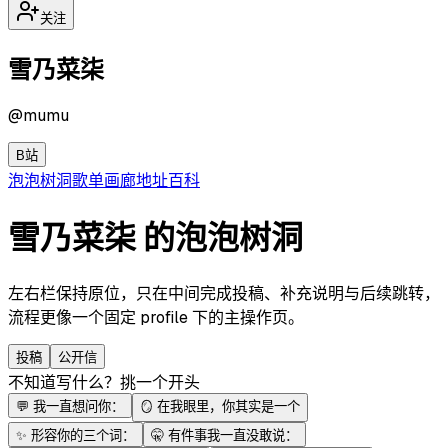
关注
雪乃菜柒
@
mumu
B站
泡泡
树洞
歌单
画廊
地址
百科
雪乃菜柒 的泡泡树洞
左右栏保持原位，只在中间完成投稿、补充说明与后续跳转，
流程更像一个固定 profile 下的主操作页。
投稿
公开信
不知道写什么？挑一个开头
💬
我一直想问你：
🪞
在我眼里，你其实是一个
✨
形容你的三个词：
🤫
有件事我一直没敢说：