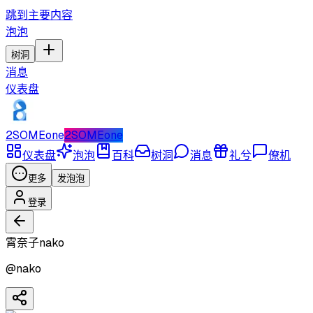
跳到主要内容
泡泡
树洞
消息
仪表盘
2SOMEone
2SOMEone
仪表盘
泡泡
百科
树洞
消息
礼兮
僚机
更多
发泡泡
登录
霄奈子nako
@
nako