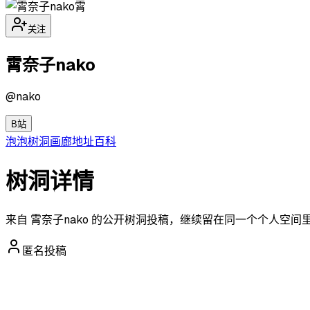
霄
关注
霄奈子nako
@
nako
B站
泡泡
树洞
画廊
地址
百科
树洞详情
来自 霄奈子nako 的公开树洞投稿，继续留在同一个个人空间
匿名投稿