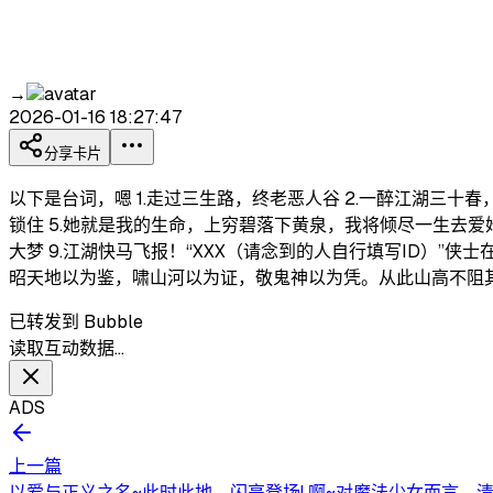
→
2026-01-16 18:27:47
分享卡片
以下是台词，嗯 1.走过三生路，终老恶人谷 2.一醉江湖三十
锁住 5.她就是我的生命，上穷碧落下黄泉，我将倾尽一生去爱她
大梦 9.江湖快马飞报！“XXX（请念到的人自行填写ID）”侠士
昭天地以为鉴，啸山河以为证，敬鬼神以为凭。从此山高不阻
已转发到 Bubble
读取互动数据…
ADS
上一篇
以爱与正义之名~此时此地，闪亮登场! 啊~对魔法少女而言，清