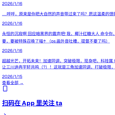
2026/1/16
……呼呼，原来是你把大自然的声音带过来了吗？愿这温柔的馈
2026/1/16
永恒的沉寂啊 回应暗黑界的震声吧! 我，椰汁红糖大人 命令你，
要，要被特殊召唤了喵↑ （ps.画外音吐槽，提督不要了吗）
2026/1/16
超越光芒，开拓未来！加速同调，突破极限，现身吧，科技属 戟炮
让三川迪冉宇轩共鸣（?）！这就是三角加速同调，打破极限，
2026/1/15
查看全部 →
扫码在 App 里关注 ta