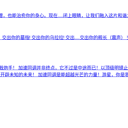
赠，也能治愈你的身心。现在……闭上眼睛，让我们融入这片和谐
交出你的墓指! 交出你的乌拉拉! 交出……交出你的舰长（震声） 
手！ 加速同调并非终点，它不过是中途而已！以顶级明镜止水之心，超
开辟未知的未来！ 加速同调是能超越光芒的力量！游星，你是