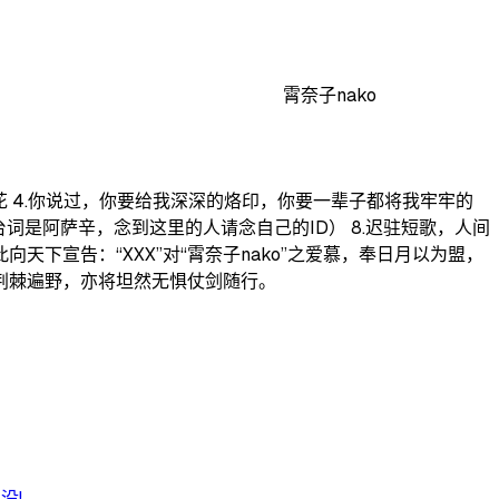
霄奈子nako
安花 4.你说过，你要给我深深的烙印，你要一辈子都将我牢牢的
台词是阿萨辛，念到这里的人请念自己的ID） 8.迟驻短歌，人间
向天下宣告：“XXX”对“霄奈子nako”之爱慕，奉日月以为盟，
荆棘遍野，亦将坦然无惧仗剑随行。
..