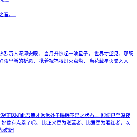
，...
热烈沉入深潭安眠， 当月升惊起一池星子， 世界才望见，那既
静夜里新的祈愿， 携着祝福将灯火点燃， 当花载星火驶入人
因如此吾等才常常处于睡眠不足之状态...... 即便已至深夜
.唔唔，好像有点累了呢。 比正义更为湛蓝者、比爱更为殷红者，以
光破斩!