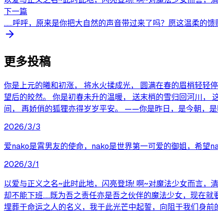
下一篇
……呼呼，原来是你把大自然的声音带过来了吗？愿这温柔的馈赠
更多投稿
你是上元的曦和初涨， 将水火揉成光， 圆满在春的眉梢轻轻停
望后的皎然。 你是初春未升的温暖， 送末梢的雪归回河川， 
间， 再娇俏的狐狸亦得岁岁平安。 ——你是昨日，是今朝，是
2026/3/3
爱nako是霄男友的使命，nako是世界第一可爱的御姐，希望n
2026/3/1
以爱与正义之名~此时此地，闪亮登场! 啊~对魔法少女而言，清
却不能下班.....既为吾之责任亦是吾之伙伴的魔法少女，现在就
埋葬于命运之人的名义，我于此光芒中起誓，向阻于我们身前的那可