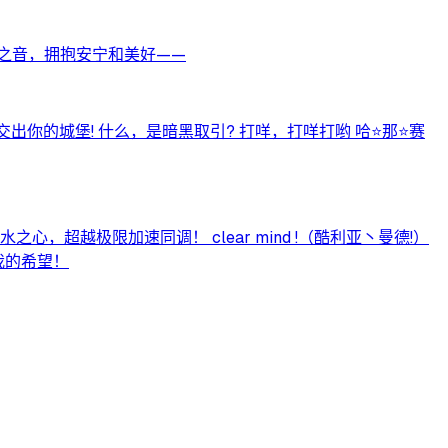
之音，拥抱安宁和美好——
交出你的城堡! 什么，是暗黑取引? 打咩，打咩打哟 哈⭐那⭐赛
越极限加速同调！ clear mind !（酷利亚丶曼德!）
我的希望！