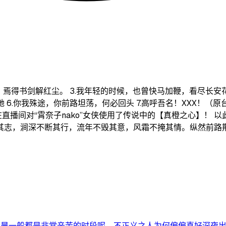
春，焉得书剑解红尘。 3.我年轻的时候，也曾快马加鞭，看尽长
 6.你我殊途，你前路坦荡，何必回头 7.高呼吾名！XXX！（原
在直播间对“霄奈子nako”女侠使用了传说中的【真橙之心】！ 以此
其志，涧深不断其行，流年不毁其意，风霜不掩其情。纵然前路
晨一般都是非常辛苦的时段呢。不正义之人为何偏偏喜好深夜出没!.