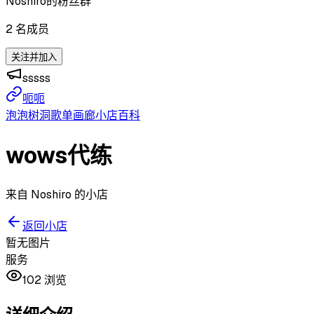
Noshiro的粉丝群
2
名成员
关注并加入
sssss
呃呃
泡泡
树洞
歌单
画廊
小店
百科
wows代练
来自 Noshiro 的小店
返回小店
暂无图片
服务
102
浏览