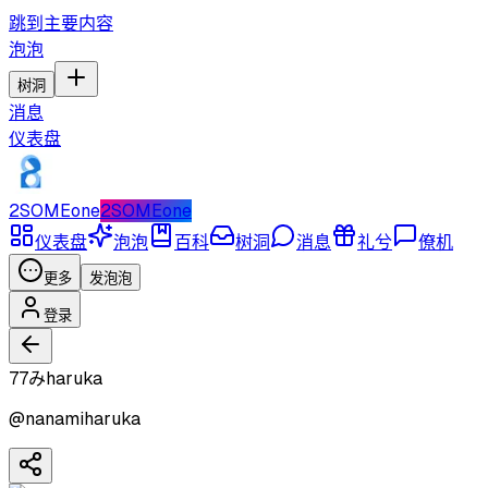
跳到主要内容
泡泡
树洞
消息
仪表盘
2SOMEone
2SOMEone
仪表盘
泡泡
百科
树洞
消息
礼兮
僚机
更多
发泡泡
登录
77みharuka
@
nanamiharuka