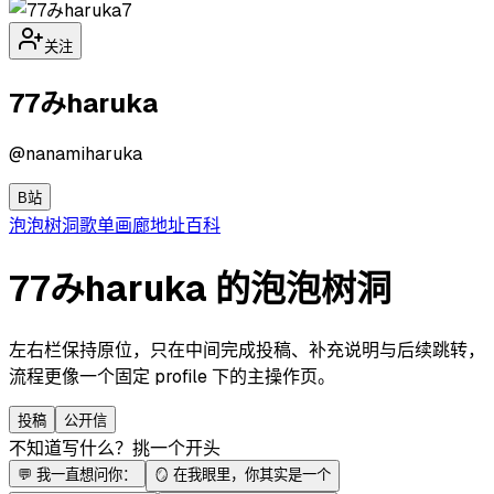
7
关注
77みharuka
@
nanamiharuka
B站
泡泡
树洞
歌单
画廊
地址
百科
77みharuka 的泡泡树洞
左右栏保持原位，只在中间完成投稿、补充说明与后续跳转，
流程更像一个固定 profile 下的主操作页。
投稿
公开信
不知道写什么？挑一个开头
💬
我一直想问你：
🪞
在我眼里，你其实是一个