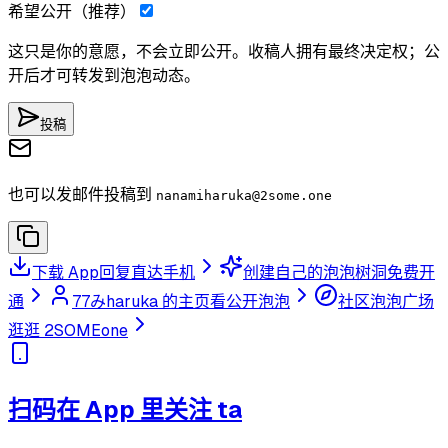
希望公开（推荐）
这只是你的意愿，不会立即公开。收稿人拥有最终决定权；公
开后才可转发到泡泡动态。
投稿
也可以发邮件投稿到
nanamiharuka
@2some.one
下载 App
回复直达手机
创建自己的泡泡树洞
免费开
通
77みharuka 的主页
看公开泡泡
社区泡泡广场
逛逛 2SOMEone
扫码在 App 里关注 ta