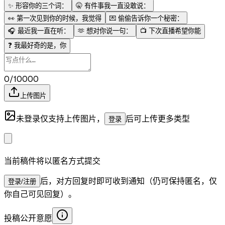
✨
形容你的三个词：
🤫
有件事我一直没敢说：
👀
第一次见到你的时候，我觉得
💌
偷偷告诉你一个秘密：
🎧
最近我一直在听：
🫶
想对你说一句：
📺
下次直播希望你能
❓
我最好奇的是，你
0/10000
上传图片
未登录仅支持上传图片，
后可上传更多类型
登录
当前稿件将以匿名方式提交
后，对方回复时即可收到通知（仍可保持匿名，仅
登录/注册
你自己可见回复）。
投稿公开意愿