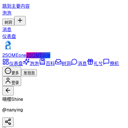
跳到主要内容
泡泡
树洞
消息
仪表盘
2SOMEone
2SOMEone
仪表盘
泡泡
百科
树洞
消息
礼兮
僚机
更多
发泡泡
登录
喃樱Shine
@
nanying