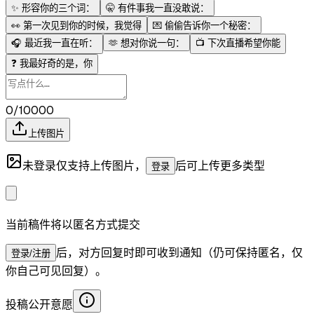
✨
形容你的三个词：
🤫
有件事我一直没敢说：
👀
第一次见到你的时候，我觉得
💌
偷偷告诉你一个秘密：
🎧
最近我一直在听：
🫶
想对你说一句：
📺
下次直播希望你能
❓
我最好奇的是，你
0/10000
上传图片
未登录仅支持上传图片，
后可上传更多类型
登录
当前稿件将以匿名方式提交
后，对方回复时即可收到通知（仍可保持匿名，仅
登录/注册
你自己可见回复）。
投稿公开意愿