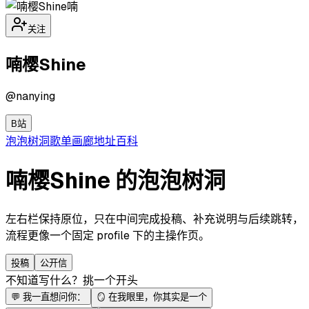
喃
关注
喃樱Shine
@
nanying
B站
泡泡
树洞
歌单
画廊
地址
百科
喃樱Shine 的泡泡树洞
左右栏保持原位，只在中间完成投稿、补充说明与后续跳转，
流程更像一个固定 profile 下的主操作页。
投稿
公开信
不知道写什么？挑一个开头
💬
我一直想问你：
🪞
在我眼里，你其实是一个