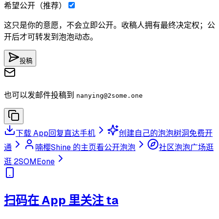
希望公开（推荐）
这只是你的意愿，不会立即公开。收稿人拥有最终决定权；公
开后才可转发到泡泡动态。
投稿
也可以发邮件投稿到
nanying
@2some.one
下载 App
回复直达手机
创建自己的泡泡树洞
免费开
通
喃樱Shine 的主页
看公开泡泡
社区泡泡广场
逛
逛 2SOMEone
扫码在 App 里关注 ta