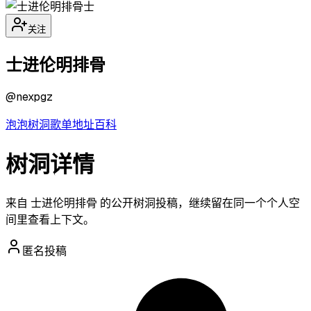
士
关注
士进伦明排骨
@
nexpgz
泡泡
树洞
歌单
地址
百科
树洞详情
来自 士进伦明排骨 的公开树洞投稿，继续留在同一个个人空
间里查看上下文。
匿名投稿