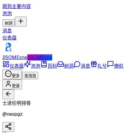
跳到主要内容
泡泡
树洞
消息
仪表盘
2SOMEone
2SOMEone
仪表盘
泡泡
百科
树洞
消息
礼兮
僚机
更多
发泡泡
登录
士进伦明排骨
@
nexpgz