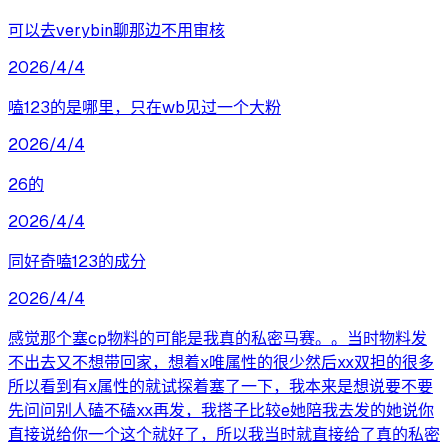
可以去verybin聊那边不用审核
2026/4/4
嗑123的是哪里，只在wb见过一个大粉
2026/4/4
26的
2026/4/4
同好奇嗑123的成分
2026/4/4
感觉那个塞cp物料的可能是我真的私密马赛。。当时物料发
不出去又不想带回家，想着x唯属性的很少然后xx双担的很多
所以看到有x属性的就试探着塞了一下，我本来是想说要不要
先问问别人磕不磕xx再发，我搭子比较e她陪我去发的她说你
直接说给你一个这个就好了，所以我当时就直接给了真的私密