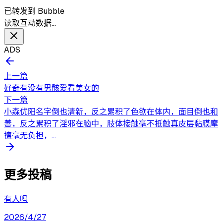
已转发到 Bubble
读取互动数据…
ADS
上一篇
好奇有没有男骸爱看美女的
下一篇
小森优阳名字倒也清新，反之累积了色欲在体内，面目倒也和
善，反之累积了淫邪在脑中，肢体接触毫不抵触真皮层黏膜摩
擦毫无负担，...
更多投稿
有人吗
2026/4/27