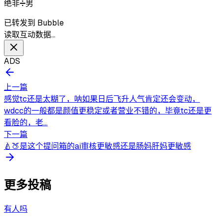
绝非➗男
已转发到 Bubble
读取互动数据…
ADS
上一篇
感觉tc还是太糊了，呐如果日后飞升人气肯定还会变动，
wdcc的一般都是颜值更稳定或者营业不错的，毕竟tc还是更
看脸的，老...
下一篇
🍐🍑是这个提问箱的ai审核更敏感还是肠妈肝妈更敏感
更多投稿
有人吗