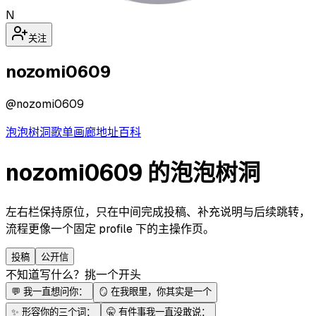
N
关注
nozomi0609
@
nozomi0609
泡泡
树洞
歌单
画廊
地址
百科
nozomi0609 的泡泡树洞
左右栏保持原位，只在中间完成投稿、补充说明与后续跳转，
流程更像一个固定 profile 下的主操作页。
投稿
公开信
不知道写什么？挑一个开头
💬
我一直想问你：
🪞
在我眼里，你其实是一个
✨
形容你的三个词：
🤫
有件事我一直没敢说：