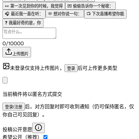
👀
第一次见到你的时候，我觉得
💌
偷偷告诉你一个秘密：
🎧
最近我一直在听：
🫶
想对你说一句：
📺
下次直播希望你能
❓
我最好奇的是，你
0/10000
上传图片
未登录仅支持上传图片，
后可上传更多类型
登录
当前稿件将以匿名方式提交
后，对方回复时即可收到通知（仍可保持匿名，仅
登录/注册
你自己可见回复）。
投稿公开意愿
希望公开（推荐）