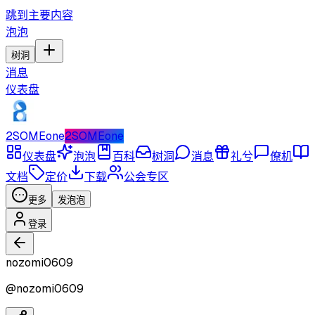
跳到主要内容
泡泡
树洞
消息
仪表盘
2SOMEone
2SOMEone
仪表盘
泡泡
百科
树洞
消息
礼兮
僚机
文档
定价
下载
公会专区
更多
发泡泡
登录
nozomi0609
@
nozomi0609