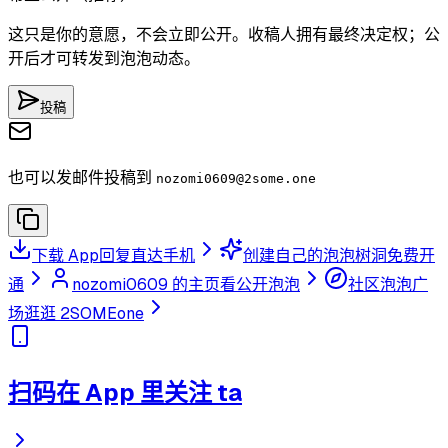
这只是你的意愿，不会立即公开。收稿人拥有最终决定权；公
开后才可转发到泡泡动态。
投稿
也可以发邮件投稿到
nozomi0609
@2some.one
下载 App
回复直达手机
创建自己的泡泡树洞
免费开
通
nozomi0609 的主页
看公开泡泡
社区泡泡广
场
逛逛 2SOMEone
扫码在 App 里关注 ta