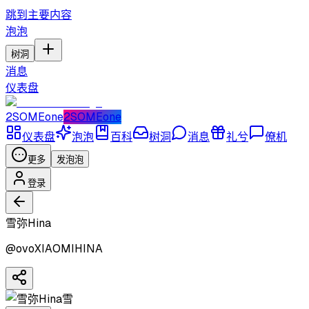
跳到主要内容
泡泡
树洞
消息
仪表盘
2SOMEone
2SOMEone
仪表盘
泡泡
百科
树洞
消息
礼兮
僚机
更多
发泡泡
登录
雪弥Hina
@
ovoXIAOMIHINA
雪