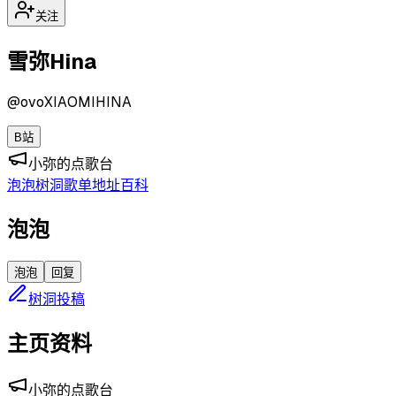
关注
雪弥Hina
@
ovoXIAOMIHINA
B站
小弥的点歌台
泡泡
树洞
歌单
地址
百科
泡泡
泡泡
回复
树洞投稿
主页资料
小弥的点歌台