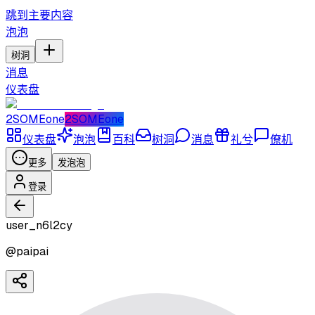
跳到主要内容
泡泡
树洞
消息
仪表盘
2SOMEone
2SOMEone
仪表盘
泡泡
百科
树洞
消息
礼兮
僚机
更多
发泡泡
登录
user_n6l2cy
@
paipai