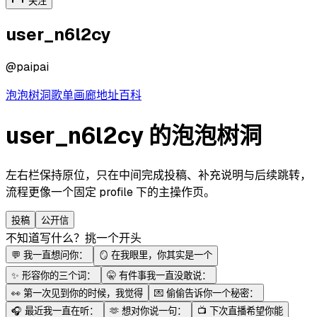
关注
user_n6l2cy
@
paipai
泡泡
树洞
歌单
画廊
地址
百科
user_n6l2cy 的泡泡树洞
左右栏保持原位，只在中间完成投稿、补充说明与后续跳转，
流程更像一个固定 profile 下的主操作页。
投稿
公开信
不知道写什么？挑一个开头
💬
我一直想问你：
🪞
在我眼里，你其实是一个
✨
形容你的三个词：
🤫
有件事我一直没敢说：
👀
第一次见到你的时候，我觉得
💌
偷偷告诉你一个秘密：
🎧
最近我一直在听：
🫶
想对你说一句：
📺
下次直播希望你能