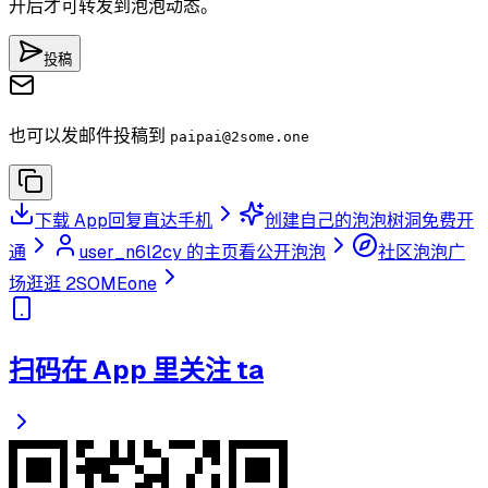
开后才可转发到泡泡动态。
投稿
也可以发邮件投稿到
paipai
@2some.one
下载 App
回复直达手机
创建自己的泡泡树洞
免费开
通
user_n6l2cy 的主页
看公开泡泡
社区泡泡广
场
逛逛 2SOMEone
扫码在 App 里关注 ta