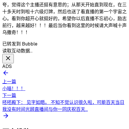
夸，觉得这个主播还挺有意思的；从那天开始直到现在，在三
十多天时到啦十六级灯牌，然后也送了看直播的第一个宇宙之
心。看到你超开心就挺好的，希望你以后直播不忘初心，励志
前行，越来越好！！！最后当你看到这里的时候请大声喊十声
乌撒奇！！！
已转发到 Bubble
读取互动数据…
ADS
上一篇
小喵！！！
下一篇
呸呸殿下： 见字如晤。 不知不觉认识很久啦，可能百天当日
我没有时间光顾直播间与你一同庆祝百天...