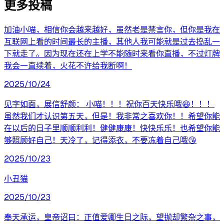
更多投稿
加油小喵，相信你会越来越好，虽然老是禁言你，但你是我在
互联网上看的时间最长的主播，其他人我可能就是过去捣乱一
下就走了。因为现在还在上学不能随时来看你直播，不过灯牌
我会一直续着，火花不许给我断啊！
2025/10/24
见字如面，展信舒颜： 小喵！！！祝你百天快乐哦😆！！！
虽然我们才认识第五天，但是！我非常之喜欢你！！希望你能
在以后的日子里顺顺利利！健健康康！快快乐乐！也希望你能
够照顾好自己！天冷了，记得添衣，不要冻着自己哦😘
2025/10/23
小丑猫
2025/10/23
奉天承运，皇帝诏曰：正值爱卿生日之际，望抛却繁杂之事，