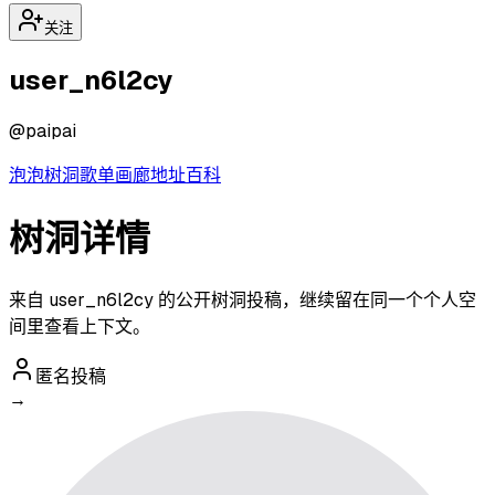
关注
user_n6l2cy
@
paipai
泡泡
树洞
歌单
画廊
地址
百科
树洞详情
来自 user_n6l2cy 的公开树洞投稿，继续留在同一个个人空
间里查看上下文。
匿名投稿
→