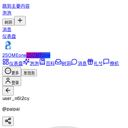
跳到主要内容
泡泡
树洞
消息
仪表盘
2SOMEone
2SOMEone
仪表盘
泡泡
百科
树洞
消息
礼兮
僚机
更多
发泡泡
登录
user_n6l2cy
@
paipai