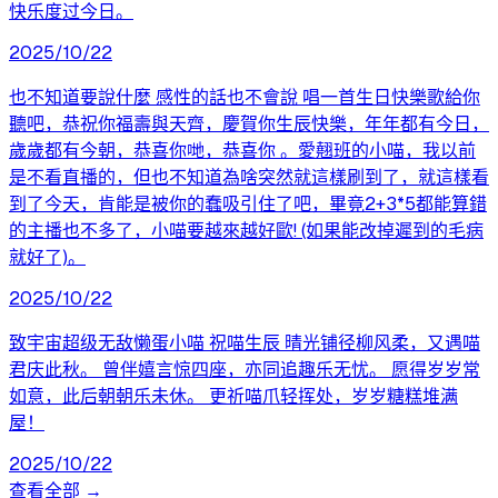
快乐度过今日。
2025/10/22
也不知道要說什麼 感性的話也不會說 唱一首生日快樂歌給你
聽吧，恭祝你福壽與天齊，慶賀你生辰快樂，年年都有今日，
歲歲都有今朝，恭喜你哋，恭喜你 。愛翹班的小喵，我以前
是不看直播的，但也不知道為啥突然就這樣刷到了，就這樣看
到了今天，肯能是被你的蠢吸引住了吧，畢竟2+3*5都能算錯
的主播也不多了，小喵要越來越好歐! (如果能改掉遲到的毛病
就好了)。
2025/10/22
致宇宙超级无敌懒蛋小喵 祝喵生辰 晴光铺径柳风柔，又遇喵
君庆此秋。 曾伴嬉言惊四座，亦同追趣乐无忧。 愿得岁岁常
如意，此后朝朝乐未休。 更祈喵爪轻挥处，岁岁糖糕堆满
屋！
2025/10/22
查看全部 →