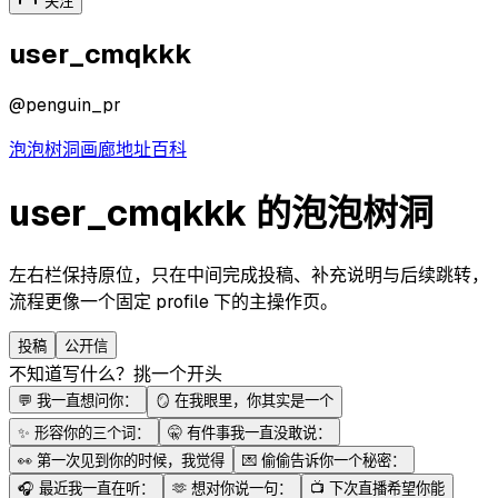
关注
user_cmqkkk
@
penguin_pr
泡泡
树洞
画廊
地址
百科
user_cmqkkk 的泡泡树洞
左右栏保持原位，只在中间完成投稿、补充说明与后续跳转，
流程更像一个固定 profile 下的主操作页。
投稿
公开信
不知道写什么？挑一个开头
💬
我一直想问你：
🪞
在我眼里，你其实是一个
✨
形容你的三个词：
🤫
有件事我一直没敢说：
👀
第一次见到你的时候，我觉得
💌
偷偷告诉你一个秘密：
🎧
最近我一直在听：
🫶
想对你说一句：
📺
下次直播希望你能