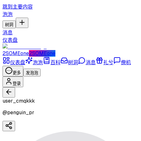
跳到主要内容
泡泡
树洞
消息
仪表盘
2SOMEone
2SOMEone
仪表盘
泡泡
百科
树洞
消息
礼兮
僚机
更多
发泡泡
登录
user_cmqkkk
@
penguin_pr