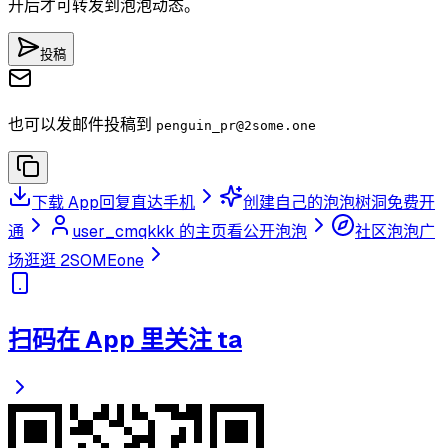
开后才可转发到泡泡动态。
投稿
也可以发邮件投稿到
penguin_pr
@2some.one
下载 App
回复直达手机
创建自己的泡泡树洞
免费开
通
user_cmqkkk 的主页
看公开泡泡
社区泡泡广
场
逛逛 2SOMEone
扫码在 App 里关注 ta