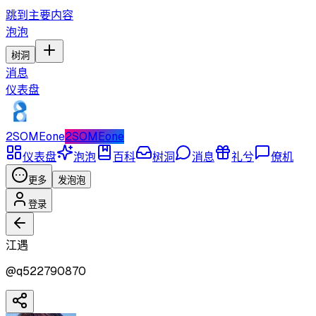
跳到主要内容
泡泡
树洞
消息
仪表盘
2SOMEone
2SOMEone
仪表盘
泡泡
百科
树洞
消息
礼兮
僚机
更多
发泡泡
登录
江遇
@
q522790870