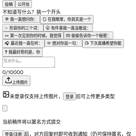
投稿
公开信
不知道写什么？挑一个开头
💬
我一直想问你：
🪞
在我眼里，你其实是一个
✨
形容你的三个词：
🤫
有件事我一直没敢说：
👀
第一次见到你的时候，我觉得
💌
偷偷告诉你一个秘密：
🎧
最近我一直在听：
🫶
想对你说一句：
📺
下次直播希望你能
❓
我最好奇的是，你
0/10000
上传图片
未登录仅支持上传图片，
后可上传更多类型
登录
当前稿件将以匿名方式提交
后，对方回复时即可收到通知（仍可保持匿名，仅
登录/注册