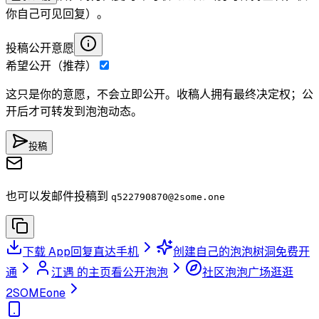
你自己可见回复）。
投稿公开意愿
希望公开（推荐）
这只是你的意愿，不会立即公开。收稿人拥有最终决定权；公
开后才可转发到泡泡动态。
投稿
也可以发邮件投稿到
q522790870
@2some.one
下载 App
回复直达手机
创建自己的泡泡树洞
免费开
通
江遇 的主页
看公开泡泡
社区泡泡广场
逛逛
2SOMEone