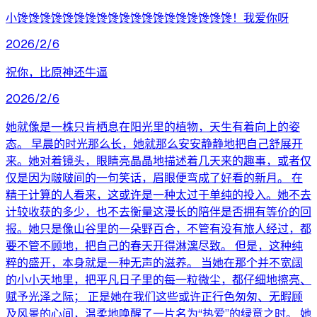
小馋馋馋馋馋馋馋馋馋馋馋馋馋馋馋馋馋馋馋！我爱你呀
2026/2/6
祝你，比原神还牛逼
2026/2/6
她就像是一株只肯栖息在阳光里的植物，天生有着向上的姿
态。 早晨的时光那么长，她就那么安安静静地把自己舒展开
来。她对着镜头，眼睛亮晶晶地描述着几天来的趣事，或者仅
仅是因为啵啵间的一句笑话，眉眼便弯成了好看的新月。 在
精于计算的人看来，这或许是一种太过于单纯的投入。她不去
计较收获的多少，也不去衡量这漫长的陪伴是否拥有等价的回
报。她只是像山谷里的一朵野百合，不管有没有旅人经过，都
要不管不顾地，把自己的春天开得淋漓尽致。 但是，这种纯
粹的盛开，本身就是一种无声的滋养。 当她在那个并不宽阔
的小小天地里，把平凡日子里的每一粒微尘，都仔细地擦亮、
赋予光泽之际； 正是她在我们这些或许正行色匆匆、无暇顾
及风景的心间，温柔地唤醒了一片名为“热爱”的绿意之时。 她