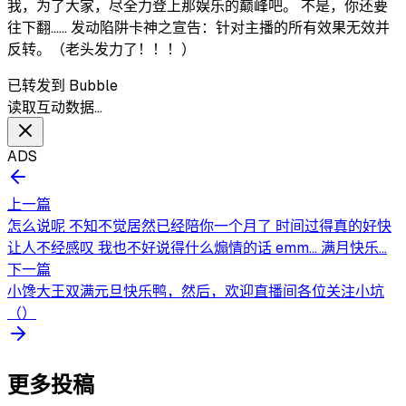
我，为了大家，尽全力登上那娱乐的巅峰吧。 不是，你还要
往下翻…… 发动陷阱卡神之宣告：针对主播的所有效果无效并
反转。（老头发力了！！！）
已转发到 Bubble
读取互动数据…
ADS
上一篇
怎么说呢 不知不觉居然已经陪你一个月了 时间过得真的好快
让人不经感叹 我也不好说得什么煽情的话 emm... 满月快乐...
下一篇
小馋大王双满元旦快乐鸭，然后，欢迎直播间各位关注小坑
（）
更多投稿