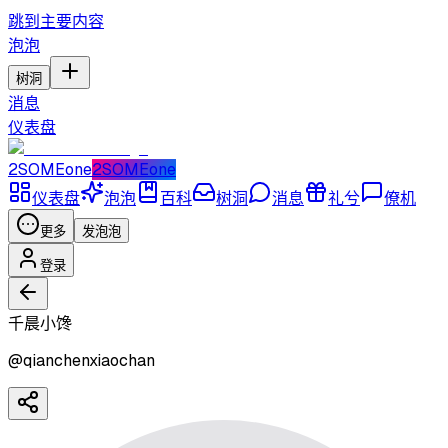
跳到主要内容
泡泡
树洞
消息
仪表盘
2SOMEone
2SOMEone
仪表盘
泡泡
百科
树洞
消息
礼兮
僚机
更多
发泡泡
登录
千晨小馋
@
qianchenxiaochan