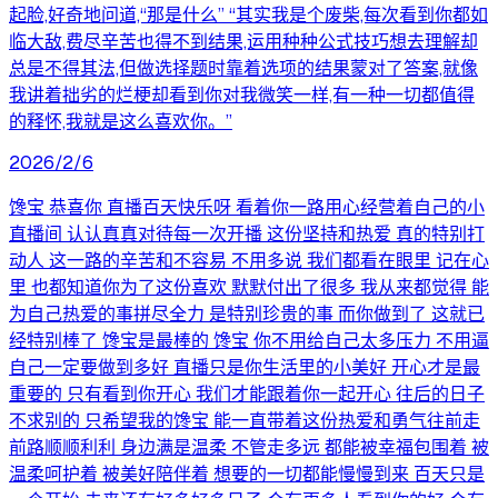
起脸,好奇地问道,“那是什么” “其实我是个废柴,每次看到你都如
临大敌,费尽辛苦也得不到结果,运用种种公式技巧想去理解却
总是不得其法,但做选择题时靠着选项的结果蒙对了答案,就像
我讲着拙劣的烂梗却看到你对我微笑一样,有一种一切都值得
的释怀,我就是这么喜欢你。”
2026/2/6
馋宝 恭喜你 直播百天快乐呀 看着你一路用心经营着自己的小
直播间 认认真真对待每一次开播 这份坚持和热爱 真的特别打
动人 这一路的辛苦和不容易 不用多说 我们都看在眼里 记在心
里 也都知道你为了这份喜欢 默默付出了很多 我从来都觉得 能
为自己热爱的事拼尽全力 是特别珍贵的事 而你做到了 这就已
经特别棒了 馋宝是最棒的 馋宝 你不用给自己太多压力 不用逼
自己一定要做到多好 直播只是你生活里的小美好 开心才是最
重要的 只有看到你开心 我们才能跟着你一起开心 往后的日子
不求别的 只希望我的馋宝 能一直带着这份热爱和勇气往前走
前路顺顺利利 身边满是温柔 不管走多远 都能被幸福包围着 被
温柔呵护着 被美好陪伴着 想要的一切都能慢慢到来 百天只是