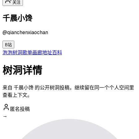
关注
千晨小馋
@
qianchenxiaochan
B站
泡泡
树洞
歌单
画廊
地址
百科
树洞详情
来自 千晨小馋 的公开树洞投稿，继续留在同一个个人空间里
查看上下文。
匿名投稿
→