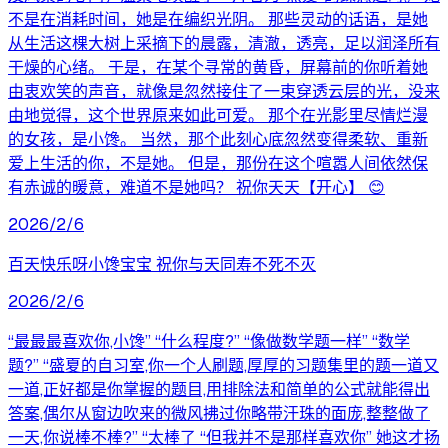
不是在消耗时间，她是在编织光阴。 那些灵动的话语，是她
从生活这棵大树上采摘下的晨露，清澈，透亮，足以润泽所有
干燥的心绪。 于是，在某个寻常的黄昏，屏幕前的你听着她
由衷欢笑的声音，就像是忽然接住了一束穿透云层的光，没来
由地觉得，这个世界原来如此可爱。 那个在光影里尽情烂漫
的女孩，是小馋。 当然，那个此刻心底忽然变得柔软、重新
爱上生活的你，不是她。 但是，那份在这个喧嚣人间依然保
有赤诚的暖意，难道不是她吗？ 祝你天天【开心】 😊
2026/2/6
百天快乐呀小馋宝宝 祝你与天同寿不死不灭
2026/2/6
“最最最喜欢你,小馋” “什么程度?” “像做数学题一样” “数学
题?” “盛夏的自习室,你一个人刷题,厚厚的习题集里的题一道又
一道,正好都是你掌握的题目,用排除法和简单的公式就能得出
答案,偶尔从窗边吹来的微风拂过你略带汗珠的面庞,整整做了
一天,你说棒不棒?” “太棒了 “但我并不是那样喜欢你” 她这才扬