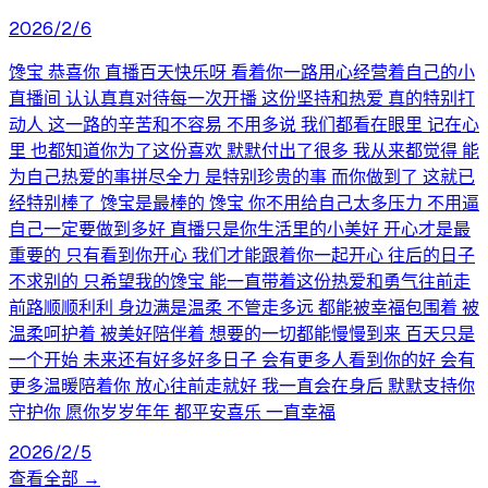
2026/2/6
馋宝 恭喜你 直播百天快乐呀 看着你一路用心经营着自己的小
直播间 认认真真对待每一次开播 这份坚持和热爱 真的特别打
动人 这一路的辛苦和不容易 不用多说 我们都看在眼里 记在心
里 也都知道你为了这份喜欢 默默付出了很多 我从来都觉得 能
为自己热爱的事拼尽全力 是特别珍贵的事 而你做到了 这就已
经特别棒了 馋宝是最棒的 馋宝 你不用给自己太多压力 不用逼
自己一定要做到多好 直播只是你生活里的小美好 开心才是最
重要的 只有看到你开心 我们才能跟着你一起开心 往后的日子
不求别的 只希望我的馋宝 能一直带着这份热爱和勇气往前走
前路顺顺利利 身边满是温柔 不管走多远 都能被幸福包围着 被
温柔呵护着 被美好陪伴着 想要的一切都能慢慢到来 百天只是
一个开始 未来还有好多好多日子 会有更多人看到你的好 会有
更多温暖陪着你 放心往前走就好 我一直会在身后 默默支持你
守护你 愿你岁岁年年 都平安喜乐 一直幸福
2026/2/5
查看全部 →