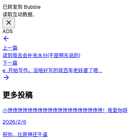
已转发到 Bubble
读取互动数据…
ADS
上一篇
读到我去会补充水分(不是啊东说的)
下一篇
e…开始写作。没啥好写的就百年老妖婆了嗯 ...
更多投稿
小馋馋馋馋馋馋馋馋馋馋馋馋馋馋馋馋馋馋馋！我爱你呀
2026/2/6
祝你，比原神还牛逼