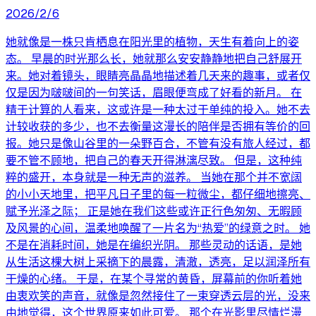
2026/2/6
她就像是一株只肯栖息在阳光里的植物，天生有着向上的姿
态。 早晨的时光那么长，她就那么安安静静地把自己舒展开
来。她对着镜头，眼睛亮晶晶地描述着几天来的趣事，或者仅
仅是因为啵啵间的一句笑话，眉眼便弯成了好看的新月。 在
精于计算的人看来，这或许是一种太过于单纯的投入。她不去
计较收获的多少，也不去衡量这漫长的陪伴是否拥有等价的回
报。她只是像山谷里的一朵野百合，不管有没有旅人经过，都
要不管不顾地，把自己的春天开得淋漓尽致。 但是，这种纯
粹的盛开，本身就是一种无声的滋养。 当她在那个并不宽阔
的小小天地里，把平凡日子里的每一粒微尘，都仔细地擦亮、
赋予光泽之际； 正是她在我们这些或许正行色匆匆、无暇顾
及风景的心间，温柔地唤醒了一片名为“热爱”的绿意之时。 她
不是在消耗时间，她是在编织光阴。 那些灵动的话语，是她
从生活这棵大树上采摘下的晨露，清澈，透亮，足以润泽所有
干燥的心绪。 于是，在某个寻常的黄昏，屏幕前的你听着她
由衷欢笑的声音，就像是忽然接住了一束穿透云层的光，没来
由地觉得，这个世界原来如此可爱。 那个在光影里尽情烂漫