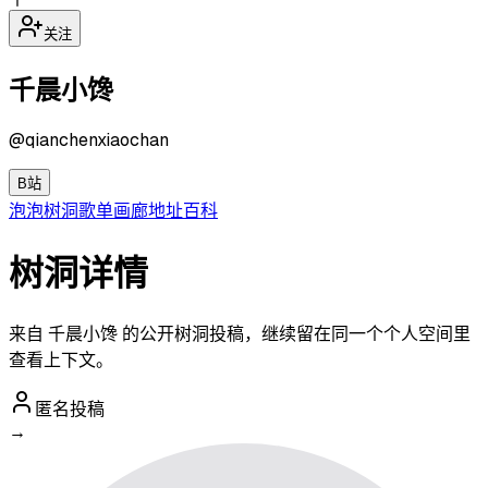
关注
千晨小馋
@
qianchenxiaochan
B站
泡泡
树洞
歌单
画廊
地址
百科
树洞详情
来自 千晨小馋 的公开树洞投稿，继续留在同一个个人空间里
查看上下文。
匿名投稿
→