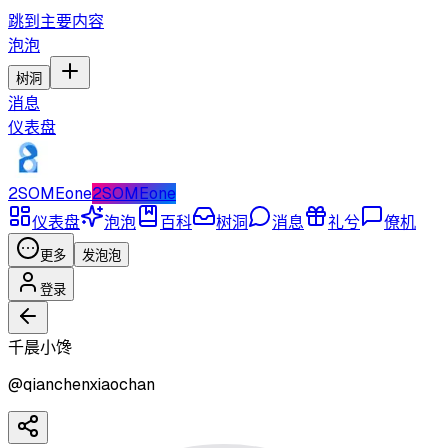
跳到主要内容
泡泡
树洞
消息
仪表盘
2SOMEone
2SOMEone
仪表盘
泡泡
百科
树洞
消息
礼兮
僚机
更多
发泡泡
登录
千晨小馋
@
qianchenxiaochan