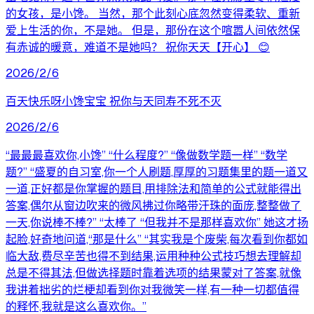
的女孩，是小馋。 当然，那个此刻心底忽然变得柔软、重新
爱上生活的你，不是她。 但是，那份在这个喧嚣人间依然保
有赤诚的暖意，难道不是她吗？ 祝你天天【开心】 😊
2026/2/6
百天快乐呀小馋宝宝 祝你与天同寿不死不灭
2026/2/6
“最最最喜欢你,小馋” “什么程度?” “像做数学题一样” “数学
题?” “盛夏的自习室,你一个人刷题,厚厚的习题集里的题一道又
一道,正好都是你掌握的题目,用排除法和简单的公式就能得出
答案,偶尔从窗边吹来的微风拂过你略带汗珠的面庞,整整做了
一天,你说棒不棒?” “太棒了 “但我并不是那样喜欢你” 她这才扬
起脸,好奇地问道,“那是什么” “其实我是个废柴,每次看到你都如
临大敌,费尽辛苦也得不到结果,运用种种公式技巧想去理解却
总是不得其法,但做选择题时靠着选项的结果蒙对了答案,就像
我讲着拙劣的烂梗却看到你对我微笑一样,有一种一切都值得
的释怀,我就是这么喜欢你。”