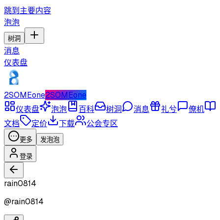
跳到主要内容
泡泡
树洞
消息
仪表盘
2SOMEone
2SOMEone
仪表盘
泡泡
百科
树洞
消息
礼兮
僚机
文档
定价
下载
公会专区
更多
发泡泡
登录
rain0814
@
rain0814