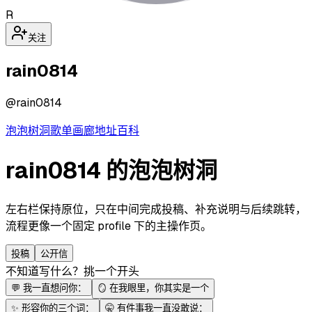
R
关注
rain0814
@
rain0814
泡泡
树洞
歌单
画廊
地址
百科
rain0814 的泡泡树洞
左右栏保持原位，只在中间完成投稿、补充说明与后续跳转，
流程更像一个固定 profile 下的主操作页。
投稿
公开信
不知道写什么？挑一个开头
💬
我一直想问你：
🪞
在我眼里，你其实是一个
✨
形容你的三个词：
🤫
有件事我一直没敢说：