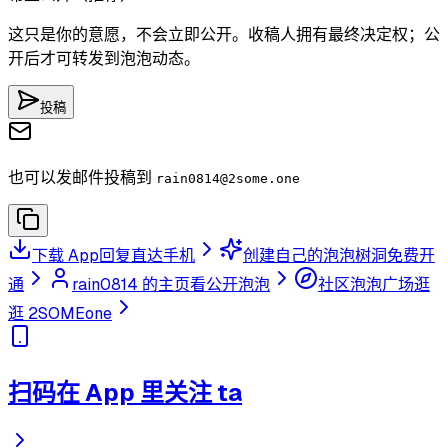
这只是你的意愿，不会立即公开。收稿人拥有最终决定权；公
开后才可转发到泡泡动态。
投稿
也可以发邮件投稿到
rain0814
@2some.one
下载 App
回复直达手机
创建自己的泡泡树洞
免费开
通
rain0814 的主页
看公开泡泡
社区泡泡广场
逛
逛 2SOMEone
扫码在 App 里关注 ta