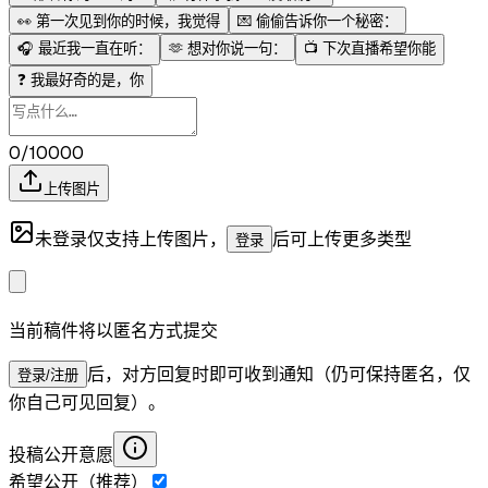
👀
第一次见到你的时候，我觉得
💌
偷偷告诉你一个秘密：
🎧
最近我一直在听：
🫶
想对你说一句：
📺
下次直播希望你能
❓
我最好奇的是，你
0/10000
上传图片
未登录仅支持上传图片，
后可上传更多类型
登录
当前稿件将以匿名方式提交
后，对方回复时即可收到通知（仍可保持匿名，仅
登录/注册
你自己可见回复）。
投稿公开意愿
希望公开（推荐）