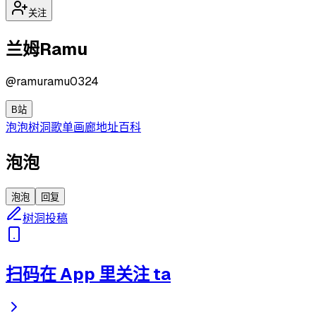
关注
兰姆Ramu
@
ramuramu0324
B站
泡泡
树洞
歌单
画廊
地址
百科
泡泡
泡泡
回复
树洞投稿
扫码在 App 里关注 ta