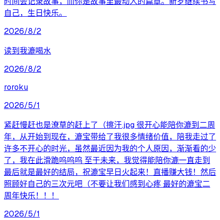
时间会记录故事，而你是故事里最动人的篇章。新岁继续书写
自己，生日快乐。
2026/8/2
读到我漉喝水
2026/8/2
roroku
2026/5/1
紧赶慢赶也是潦草的赶上了（擦汗.jpg 很开心能陪你漉到二周
年，从开始到现在，漉宝带给了我很多情绪价值，陪我走过了
许多不开心的时光，虽然最近因为我的个人原因，渐渐看的少
了，我在此滑跪呜呜呜 至于未来，我觉得能陪你漉一直走到
最后就是最好的结局，祝漉宝早日火起来！直播赚大钱！然后
照顾好自己的三次元吧（不要让我们感到心疼 最好的漉宝二
周年快乐！！！
2026/5/1