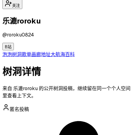
关注
乐漉roroku
@
roroku0824
B站
泡泡
树洞
歌单
画廊
地址
大航海
百科
树洞详情
来自 乐漉roroku 的公开树洞投稿，继续留在同一个个人空间
里查看上下文。
匿名投稿