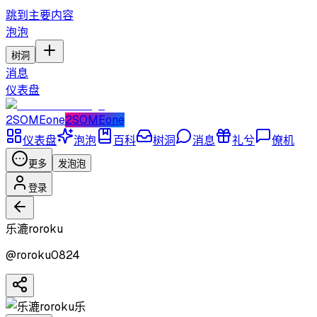
跳到主要内容
泡泡
树洞
消息
仪表盘
2SOMEone
2SOMEone
仪表盘
泡泡
百科
树洞
消息
礼兮
僚机
更多
发泡泡
登录
乐漉roroku
@
roroku0824
乐