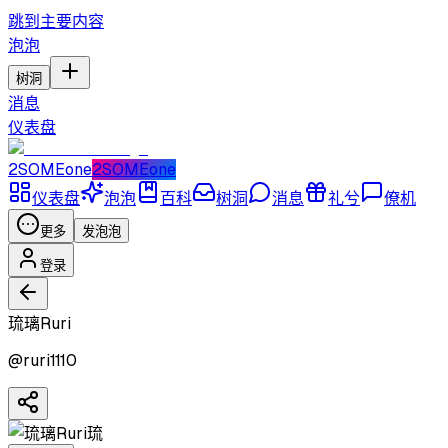
跳到主要内容
泡泡
树洞
消息
仪表盘
2SOMEone
2SOMEone
仪表盘
泡泡
百科
树洞
消息
礼兮
僚机
更多
发泡泡
登录
琉璃Ruri
@
ruri1110
琉