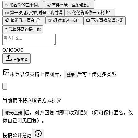
✨
形容你的三个词：
🤫
有件事我一直没敢说：
👀
第一次见到你的时候，我觉得
💌
偷偷告诉你一个秘密：
🎧
最近我一直在听：
🫶
想对你说一句：
📺
下次直播希望你能
❓
我最好奇的是，你
0/10000
上传图片
未登录仅支持上传图片，
后可上传更多类型
登录
当前稿件将以匿名方式提交
后，对方回复时即可收到通知（仍可保持匿名，仅
登录/注册
你自己可见回复）。
投稿公开意愿