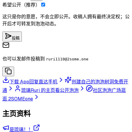
希望公开（推荐）
这只是你的意愿，不会立即公开。收稿人拥有最终决定权；公
开后才可转发到泡泡动态。
投稿
也可以发邮件投稿到
ruri1110
@2some.one
下载 App
回复直达手机
创建自己的泡泡树洞
免费开
通
琉璃Ruri 的主页
看公开泡泡
社区泡泡广场
逛
逛 2SOMEone
主页资料
是琉璃！！