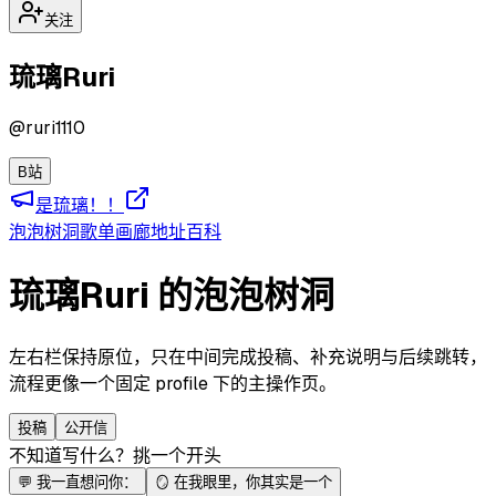
关注
琉璃Ruri
@
ruri1110
B站
是琉璃！！
泡泡
树洞
歌单
画廊
地址
百科
琉璃Ruri 的泡泡树洞
左右栏保持原位，只在中间完成投稿、补充说明与后续跳转，
流程更像一个固定 profile 下的主操作页。
投稿
公开信
不知道写什么？挑一个开头
💬
我一直想问你：
🪞
在我眼里，你其实是一个