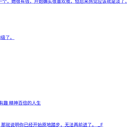
个，她很有钱，开始确实很喜欢我，但后来感觉应该就是淡了，可
1级了。
心有趣 精神百倍的人生
那就说明你已经开始原地踏步，无法再前进了。 _F