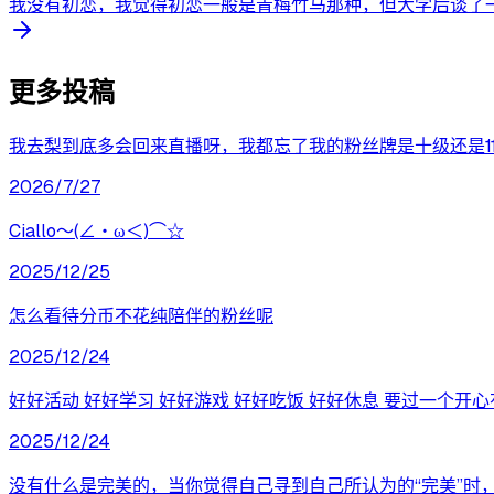
我没有初恋，我觉得初恋一般是青梅竹马那种，但大学后谈了一
更多投稿
我去梨到底多会回来直播呀，我都忘了我的粉丝牌是十级还是1
2026/7/27
‎Ciallo～(∠・ω＜)⌒☆
2025/12/25
怎么看待分币不花纯陪伴的粉丝呢
2025/12/24
好好活动 好好学习 好好游戏 好好吃饭 好好休息 要过一个开
2025/12/24
没有什么是完美的，当你觉得自己寻到自己所认为的“完美”时，