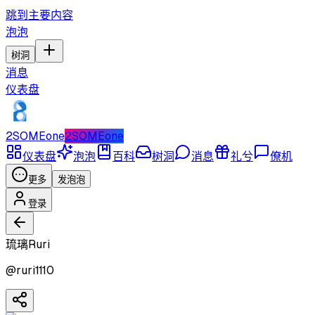
跳到主要内容
泡泡
树洞
消息
仪表盘
2SOMEone
2SOMEone
仪表盘
泡泡
百科
树洞
消息
礼兮
僚机
更多
发泡泡
登录
琉璃Ruri
@
ruri1110