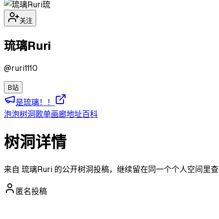
琉
关注
琉璃Ruri
@
ruri1110
B站
是琉璃！！
泡泡
树洞
歌单
画廊
地址
百科
树洞详情
来自 琉璃Ruri 的公开树洞投稿，继续留在同一个个人空间里
匿名投稿