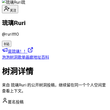
琉
关注
琉璃Ruri
@
ruri1110
B站
是琉璃！！
泡泡
树洞
歌单
画廊
地址
百科
树洞详情
来自 琉璃Ruri 的公开树洞投稿，继续留在同一个个人空间里
查看上下文。
匿名投稿