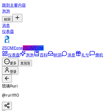
跳到主要内容
泡泡
树洞
消息
仪表盘
2SOMEone
2SOMEone
仪表盘
泡泡
百科
树洞
消息
礼兮
僚机
更多
发泡泡
登录
琉璃Ruri
@
ruri1110