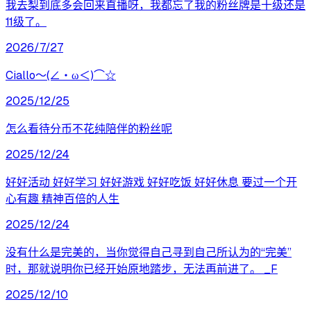
我去梨到底多会回来直播呀，我都忘了我的粉丝牌是十级还是
11级了。
2026/7/27
‎Ciallo～(∠・ω＜)⌒☆
2025/12/25
怎么看待分币不花纯陪伴的粉丝呢
2025/12/24
好好活动 好好学习 好好游戏 好好吃饭 好好休息 要过一个开
心有趣 精神百倍的人生
2025/12/24
没有什么是完美的，当你觉得自己寻到自己所认为的“完美”
时，那就说明你已经开始原地踏步，无法再前进了。 _F
2025/12/10