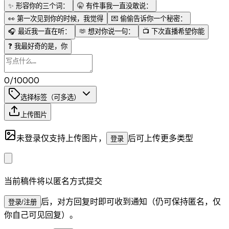
✨
形容你的三个词：
🤫
有件事我一直没敢说：
👀
第一次见到你的时候，我觉得
💌
偷偷告诉你一个秘密：
🎧
最近我一直在听：
🫶
想对你说一句：
📺
下次直播希望你能
❓
我最好奇的是，你
0/10000
选择标签（可多选）
上传图片
未登录仅支持上传图片，
后可上传更多类型
登录
当前稿件将以匿名方式提交
后，对方回复时即可收到通知（仍可保持匿名，仅
登录/注册
你自己可见回复）。