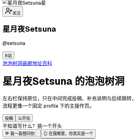
星
关注
星月夜Setsuna
@
setsuna
B站
泡泡
树洞
画廊
地址
百科
星月夜Setsuna 的泡泡树洞
左右栏保持原位，只在中间完成投稿、补充说明与后续跳转，
流程更像一个固定 profile 下的主操作页。
投稿
公开信
不知道写什么？挑一个开头
💬
我一直想问你：
🪞
在我眼里，你其实是一个