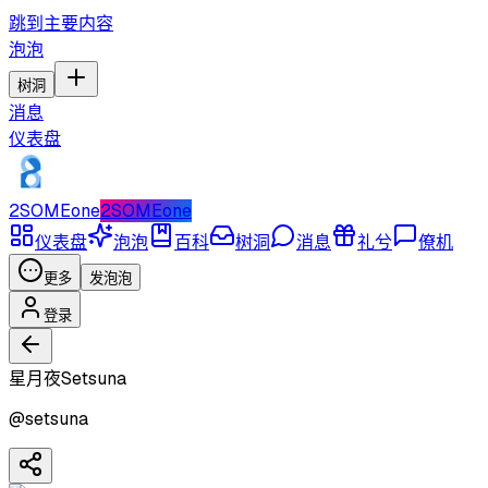
跳到主要内容
泡泡
树洞
消息
仪表盘
2SOMEone
2SOMEone
仪表盘
泡泡
百科
树洞
消息
礼兮
僚机
更多
发泡泡
登录
星月夜Setsuna
@
setsuna