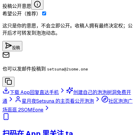
投稿公开意愿
希望公开（推荐）
这只是你的意愿，不会立即公开。收稿人拥有最终决定权；公
开后才可转发到泡泡动态。
投稿
也可以发邮件投稿到
setsuna
@2some.one
下载 App
回复直达手机
创建自己的泡泡树洞
免费开
通
星月夜Setsuna 的主页
看公开泡泡
社区泡泡广
场
逛逛 2SOMEone
扫码在 App 里关注 ta