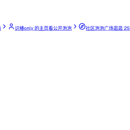
通
识椿only 的主页
看公开泡泡
社区泡泡广场
逛逛 2S