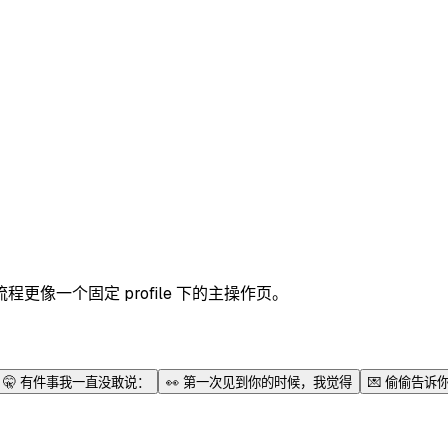
像一个固定 profile 下的主操作页。
🤫
有件事我一直没敢说：
👀
第一次见到你的时候，我觉得
💌
偷偷告诉