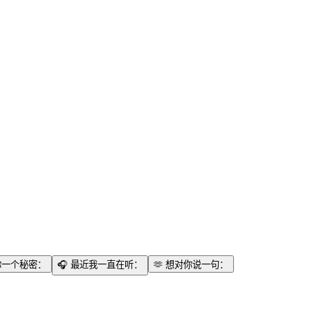
你一个秘密：
🎧
最近我一直在听：
🫶
想对你说一句：