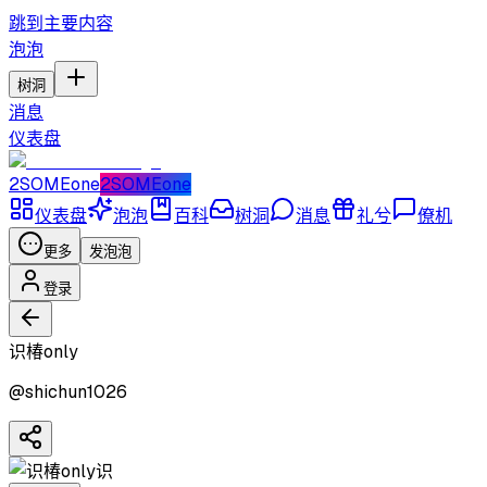
跳到主要内容
泡泡
树洞
消息
仪表盘
2SOMEone
2SOMEone
仪表盘
泡泡
百科
树洞
消息
礼兮
僚机
更多
发泡泡
登录
识椿only
@
shichun1026
识