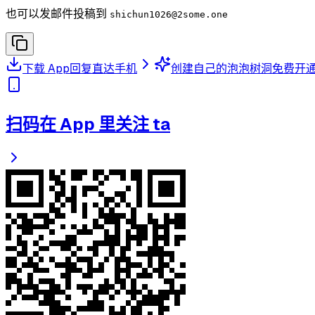
也可以发邮件投稿到
shichun1026
@2some.one
下载 App
回复直达手机
创建自己的泡泡树洞
免费开
扫码在 App 里关注 ta