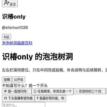
关注
识椿only
@
shichun1026
B站
泡泡
树洞
画廊
百科
识椿only 的泡泡树洞
左右栏保持原位，只在中间完成投稿、补充说明与后续跳转，流程更
投稿
公开信
不知道写什么？挑一个开头
💬
我一直想问你：
🪞
在我眼里，你其实是一个
✨
形容你的三个词：
📺
下次直播希望你能
❓
我最好奇的是，你