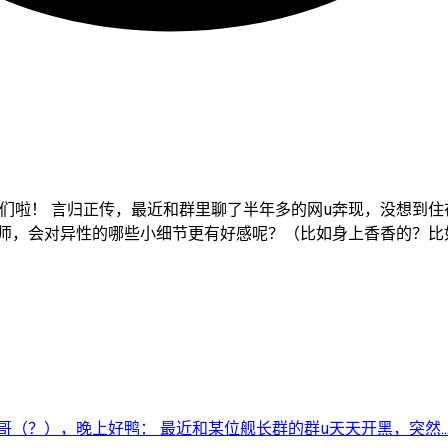
们啦！ 言归正传，最近和群里聊了半年多的网u奔现，没想到住
，会对异性的哪些小细节更有好感呢？（比如身上香香的？比如说
（？），晚上好鸭： 最近和某位舰长群的群u天天开黑，突然..