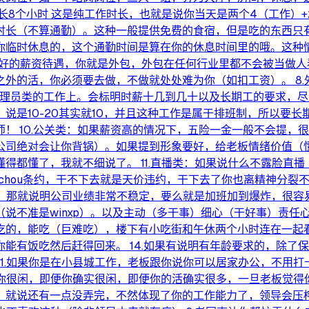
长8个小时 这是纯工作时长，也就是说你当天是两个4（工作）
时长（不算通勤）。这种一般提供免费的食宿，但是吃的东西只
临时休息的，这个通勤时间是算在你的休息时间里的哦。这种情况
再好的薪资待遇，你就是外包，外包在任何行业里都不会被当做人
外的活，你必须要去做，不做就处处难为你（如扣工资）。 8
在管理员类的工作上。会标明时薪十几到几十以及长期工的要求，
说是10-20其实就10，并且这种工作是属于排班制，所以要
！ 10.公关类：如果薪资高的情况下，五险一金一般不会提，很
公司绝对会让你背锅）。如果提到形象要好，给老板情绪价值（
得都懂了，我就不细说了。 11.直播类：如果说什么不露脸直
chou条约，干不下去就是天价违约，干下去了你也离精神分裂不
上，那就说明公司业绩非常不稳定，要么就是加班加到爆炸，很容
不准是winxp）。以及主动（多干事）细心（干好事）责任心
吃的，能吃（巨难吃），楼下有小吃街和午休两个小时连在一起
能有饭吃然后赶得回来。 14.如果有说明有年龄要求的，除了
 1.如果你是在小县城工作，老板跟你说你可以居家办公，不用
得你很闲，即便你确实很闲，即便你的活确实很多，一旦老板觉得你
就说还有一点没弄完，不然体现了你的工作能力了，领导会压榨