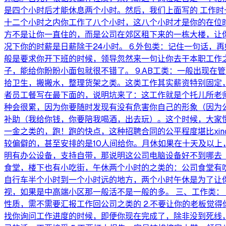
是四个小时后才能休息两个小时。然后，我们上面写的 工作时
十二个小时之内你工作了八个小时，这八个小时才是你的在位
方不是让你一直住的，而是公司在郊区租下来的一栋大楼，让你
况下你的时薪是日薪除于24小时。 6.外包类：记住一句话，
般是要求你开下班的时候，领导忽然来一句让你去干本职工作之
子，能给你盼盼小面包就很不错了。 9.AB工类：一般出现
拾卫生，搬搬水，整理货架之类。这类工作其实薪资特别固定，
者员工餐写在最下面的，说明坑来了：这工作就是个托儿所老师
种会很累，因为你要随时发现有没有危害你自己的形象（因为
补助（我给你钱，你要陪我喝酒，出去玩）。这个时候，大家懂
一金之类的，跑！跑的快点，这种招聘合同的公平程度堪比xin
较偏僻的，甚至安排的是10人间给你。月休如果在十天及以
明有办公设备，支持自带，那说明这公司电脑设备好不到哪去（说
食堂，楼下也有小吃街，午休两个小时的之类的：公司食堂有
自行车半个小时到一个小时远的地方，两个小时午休是为了让你
视，如果是中高端小区那一般活不是一般的多。 三、工作类：
性质，需不需要汇报工作回公司之类的 2.不要让你的老板觉
找你询问工作进度的时候，即便你现在完成了，除非没到死线，