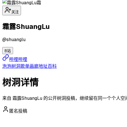
霜
关注
霜露ShuangLu
@
shuanglu
B站
哔哩哔哩
泡泡
树洞
歌单
画廊
地址
百科
树洞详情
来自 霜露ShuangLu 的公开树洞投稿，继续留在同一个个人
匿名投稿