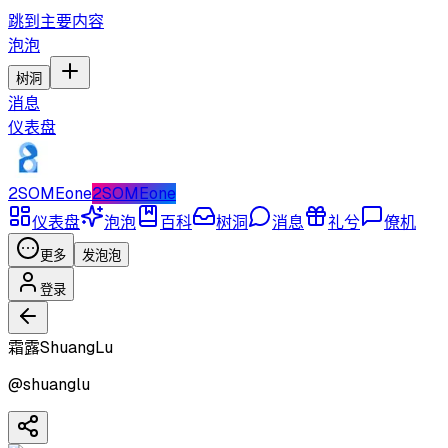
跳到主要内容
泡泡
树洞
消息
仪表盘
2SOMEone
2SOMEone
仪表盘
泡泡
百科
树洞
消息
礼兮
僚机
更多
发泡泡
登录
霜露ShuangLu
@
shuanglu