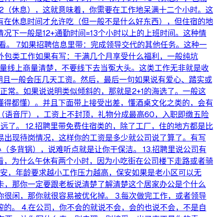
+2（休息），这就意味着，你需要在工作地呆满十二个小时。这
有在休息时间才允许吃（但一般不是什么好东西），但住宿的地
下一般是12+通勤时间=13个小时以上的上班时间。这种情
看。 7.如果招聘信息里带：完成领导交代的其他任务。这种一
.外包类工作如果有写：干满几个月享受什么福利，一般纯坑
尽量线上商量清楚，不要线下去当冤大头。这类工作无非就是收
长期且一般会压几天工资。然后，最后一句如果说有爱心、踏实或
正常。如果说说明类似倾斜的，那就是2+1的海选了。一般这
懂得都懂）。并且下面带上接受出差，懂酒桌文化之类的，会有
播（语音厅），工资上不封顶，礼物分成最高60，入职即缴五险
远了。 12.招聘里带免费住宿类的，除了工厂，住的地方都是比
易出现待岗情况，这样你的工资是多少就公司说了算了。有写
（多背锅），说难听点就是让你干保洁。 13.招聘里说公司有
看，为什么午休有两个小时，因为小吃街在公司楼下走路或者骑
保安，年龄要求越小工作压力越高，保安如果是老小区可以无
打卡，那你一定要跟老板说清楚了解清楚这个居家办公是个什么
很闲，那你就很容易被优化掉。 3.每次做完工作，或者领导
的。 4.在公司，你不会的就说不会，会的也说不会，不是自