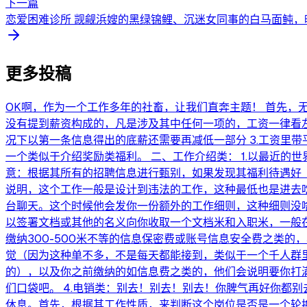
下一篇
恋爱困难诊所 觊觎浜嫂的黑绿锦鲤、沉迷女同事的白马面鲀，晚
更多投稿
OK啊，作为一个工作多年的社畜，让我们直奔主题！ 首先，
没有提到薪资构成的，凡是涉及其中任何一项的，工资一律看左
况下以第一条信息得出的底薪还需要再减低一部分 3.工资里带
一个类似于介绍奖励类福利。 二、工作介绍类： 1.以最近的
意：根据其所有的招聘信息进行甄别，如果发现其福利待遇好
说明，这个工作一般是设计到违法的工作，这种最低也是进去吃
台聊天。这个时候他会发你一份额外的工作细则，这种细则没
以签署文档或其他的名义向你收取一个文档米和入职米，一般在
缴纳300-500米不等的信息保密费或账号信息安全费之类的
觉（因为这种单不多，不是每天都能接到，类似于一个千人群
的），以及你之前缴纳的如信息费之类的，他们会说明要你打满
们口袋吧。 4.电销类：别去！别去！别去！你脾气再好你都别
休息。首先，根据其工作性质，来判断这个岗位是否是一个轮换