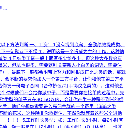
..
下方法判断 一、工资： 1.没有提到底薪、全勤绩效提成类、
，下一句默认下不保底，说明这是一个提成为主的工作，这种情
单类 4.日结类工资一般上面写多少给多少，但这种大多数会有
赚米，但坑也很多，需要甄别 2.带新人小白类的词语，需要注
等），最底下一般都会附带上努力和回报成正比之类的话，那就
时，会不断的要求你加入一个第三方平台，让你和他在第三方平
给你发一份电子合同（合作协议/打手协议之类的），这时他会
。这个时候他们不会给你派单子，而是需要你在接单的过程中，先
种类型的单子只在30-50以内，会让你产生一种赚不到米的感
后，他们会想你索要进入高佣金群的一个费用（388之类
你不断的花米，这种除非你熬得住，不然你就等着这些米全进他
！！！！ 5.工作时长类型：如：工作时长8小时，每2小时有
，你一般是在1（2小时）+1（两小时）+0（休息），也就