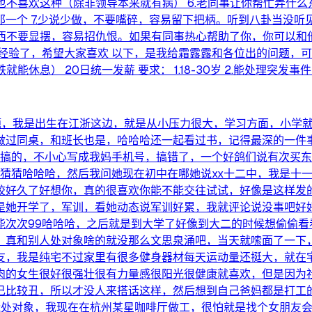
导也不喜欢这种（除非领导本来就有病） 6.老同事让你帮忙弄什
一个 7.少说少做，不要嘴碎，容易留下把柄。听到八卦当没
东西不要显摆，容易招仇恨。如果有同事热心帮助了你，你可以
验了，希望大家喜欢 以下，是我给霜露露和各位出的问题，可以试
能休息） 20日统一发薪 要求： 1.18-30岁 2.能处理突发事
题，我是出生在江浙这边，就是从小压力很大，学习方面，小学
做过同桌，和班长也是，哈哈哈还一起看过书，记得最深的一件
搞的，不小心写成我妈手机号，搞错了，一个好鸽们说有次买东西
你猜猜哈哈哈，然后我问她现在初中在哪她说xx十二中，我是十
校好久了好想你，真的很喜欢你能不能交往试试，好像是这样发
是她开学了，军训，看她动态说军训好累，我就评论说没事吧好
能次次99哈哈哈，之后就是到大学了好像到大二的时候想偷偷看
，真和别人处对象啥的就没那么文思泉涌吧，当天就嗦面了一下，
友，我是纯宅不过家里有很多健身器材每天运动量还挺大，就在
肉的女生很好很强壮很有力量感很阳光很健康就喜欢，但是因为
己比较丑，所以才没人来搭话这样，然后想到自己爸妈都是打工
就能处对象，我现在在杭州某星咖啡厅做工，很怕就是找个女朋友