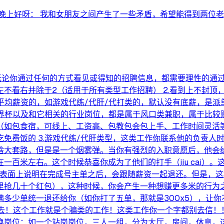
上好呀： 我和女朋友之间产生了一些矛盾，希望能得到两位老师.
无论你通过任何的方式看见或得知的招聘信息，都需要理性的通过以
不看右并除于2（适用于所有类型工作招聘） 2.看到上不封顶
平均薪资的，如游戏代练/代肝/代打类的，默认没有底薪，是派
世界杯以及和它相关的行业岗位，都是属于风口类兼职，属于比较
（如包食宿，可线上、工资高、包教包会包上手、工作时间灵活
免费饭的 3.游戏代练/代肝类型，这类工作你联系他的负责人
啥大套路，但是是一个烟雾弹。当你有强烈的入职意愿后，他会
一百米左右。这个时候恭喜你成为了他们的打手（jiu cai）
，表面上说明在完成号主单之后，会跟随薪资一起退还。但是，这
里抢几十个红包），这种时候，你会产生一种想赚更多米的行为之
多少单统一退还给你（如你打了五单，那就是300x5），让
去！这个工作就是个骗类的工作！这类工作你一个字都别去信！！
岗位：如一个站岗岗位，三人一组，分为大厅，房间，休息，这种