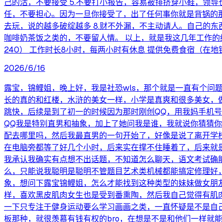
己的活，不要接受 5.不要打小报告，容易被排挤穿小鞋，领
任，不要担心。因为一旦你接受了，出了任何事你就是背锅的那
去玩，说的越多破绽越多 8.财不外漏，不主动请人。自己的
咖啡奶茶饭之类的，不要留人情。 以上，就是我这几年工作的经
240） 工作时长8小时，每两小时有休息 提供免费食宿（在地铁就
2026/6/16
露宝，锦鲤姐，晚上好，我是社恐wls，那个就是一直有个问
长的真的和红楼，水浒的美女一样，小学是真爽和很多美女，
跳快，后续是到了初一的时候因为那时刚创QQ，用我妈手机号
QQ我是特别直男和抽象，加上了她问我是谁，我就说你猜猜
配去哪里吗，然后我最直男的一句开始了，好像是说了离开学
在电脑旁都等了好几个小时，后来实在撑不住睡着了，后来就
我承认我确实有点想不出话题，不知道怎么聊天，语文考试确
么，只能说我聪明是聪明不管题目艺术类机械都能搞定修理好
象，想问下露宝锦鲤姐，怎么才能找到这种类型的妹妹做女朋
样，喜欢黑皮肌肉女生也是受到番熏陶，然后我自己觉得有肌
一下只专注于健身运动要么学习画画之类，一直怀疑是不是自
板那种，就很羡慕有钱有权的bro，在想是不是和他们一样