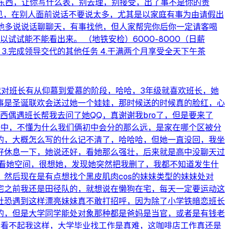
么东西，让你写什么表，别去理，别接受，出了事不是你的责
听见，在别人面前说话不要说太多，尤其是以家庭有事为由请假出
和他多说说话聊聊天，有事找他，但人家帮完你后你一定请客喝
试能不能看出来。 （地铁安检）6000-8000（日薪
件 3.完成领导交代的其他任务 4.干满两个月享受全天下午茶
就对班长有从仰慕到爱慕的阶段，哈哈，3年级就喜欢班长，她
事是圣诞联欢会送过她一个娃娃，那时候送的时候真的脸红，心
偶遇班长帮我去问了她QQ，真谢谢我bro了，但是要来了
一中，不懂为什么我们俩初中会分的那么远，是家在哪个区被分
的，大概怎么写的什么记不清了，哈哈哈，但她一直没回，我坐
好休息一下，她说还好，看她那么强壮，后来就是高中没聊天过
看她空间，很想她，发现她突然把我删了，我都不知道发生什
然后现在是有点想找个黑皮肌肉cos的妹妹类型的妹妹处对
宅之前我还是田径队的，就想说在懒狗在宅，每天一定要运动这
社恐遇到这样漂亮妹妹真不敢打招呼，因为除了小学铁暗恋班长
的，但是大学同学能处对象那种都是爸妈是当官，或者是有钱老
会看不起我这样，大学毕业找工作是真难，这咖啡店工作真还是