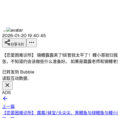
→
2026-01-20 19:40:45
分享卡片
【恋爱困难诊所】 锦鲤露露来了!妖管就太平了！鲤小哥就归我
张，不知道约会该做些什么准备好。 如果是霜露老师和锦鲤老师
已转发到 Bubble
读取互动数据…
ADS
上一篇
【恋爱困难诊所】 露露/妹宝/头尖尖、黑鲤鱼与绿鲤鱼与鲤小哥