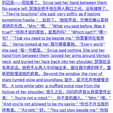
的囚笼——但贴着了。 Sirius laid her hand between them.
No space left. 瑟瑞丝把手按在两人胸口之间。没有缝隙了。
"…They're touching," she said, very softly, as if testing
something fragile. “……贴到了。”她轻声说，仿佛在确认某样
易碎的东西。 "Mm." “嗯。” "What you said before. Was it
true?" “你刚才说的那些，是真的吗？” "Which part?" “哪一
句？” "That you need to be beside me." “你需要待在我旁
边。” Verna looked at her. 薇尔娜看着她。 "Every word,"
she said. “每一句都是。” Sirius said nothing. She slid her
hand from between them, looped her arms around Verna's
neck, and buried her face back into her shoulder. 瑟瑞丝没
有再说话。她把手从两人中间抽出来，圈住薇尔娜的脖子，重
新把脸埋进她的肩窝。 Beyond the window, the river of
stars turned, slow and soundless. 窗外，星河无声地缓慢流
转。 A long while later, a muffled voice rose from the
hollow of her shoulder: 很久之后，闷闷的声音从肩窝里传出
来： "…You're not a robot." “……你不是机器人。” "Mm." “嗯。”
"And you're not allowed to be my savior." “你也不许当我的
拯救者。” "Alright." “好。” "You just stay beside me." “你就