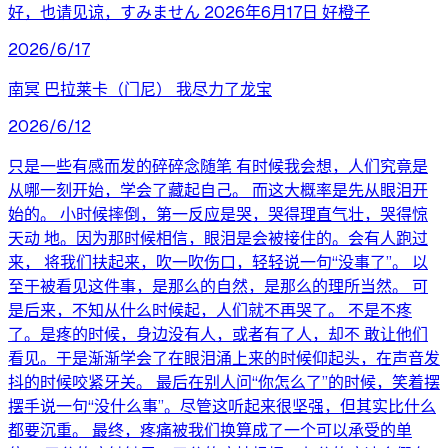
好，也请见谅，すみません 2026年6月17日 好橙子
2026/6/17
南冥 巴拉莱卡（门尼） 我尽力了龙宝
2026/6/12
只是一些有感而发的碎碎念随笔 有时候我会想，人们究竟是
从哪一刻开始，学会了藏起自己。 而这大概率是先从眼泪开
始的。 小时候摔倒，第一反应是哭，哭得理直气壮，哭得惊
天动 地。因为那时候相信，眼泪是会被接住的。会有人跑过
来， 将我们扶起来，吹一吹伤口，轻轻说一句“没事了”。 以
至于被看见这件事，是那么的自然，是那么的理所当然。 可
是后来，不知从什么时候起，人们就不再哭了。 不是不疼
了。是疼的时候，身边没有人，或者有了人，却不 敢让他们
看见。于是渐渐学会了在眼泪涌上来的时候仰起头，在声音发
抖的时候咬紧牙关。 最后在别人问“你怎么了”的时候，笑着摆
摆手说一句“没什么事”。尽管这听起来很坚强，但其实比什么
都要沉重。 最终，疼痛被我们换算成了一个可以承受的单