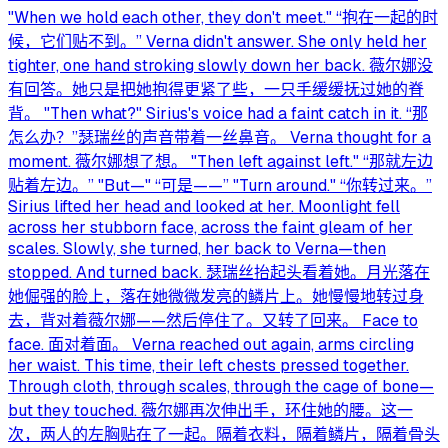
"When we hold each other, they don't meet." “抱在一起的时
候，它们贴不到。” Verna didn't answer. She only held her
tighter, one hand stroking slowly down her back. 薇尔娜没
有回答。她只是把她抱得更紧了些，一只手缓缓抚过她的脊
背。 "Then what?" Sirius's voice had a faint catch in it. “那
怎么办？”瑟瑞丝的声音带着一丝鼻音。 Verna thought for a
moment. 薇尔娜想了想。 "Then left against left." “那就左边
贴着左边。” "But—" “可是——” "Turn around." “你转过来。”
Sirius lifted her head and looked at her. Moonlight fell
across her stubborn face, across the faint gleam of her
scales. Slowly, she turned, her back to Verna—then
stopped. And turned back. 瑟瑞丝抬起头看着她。月光落在
她倔强的脸上，落在她微微发亮的鳞片上。她慢慢地转过身
去，背对着薇尔娜——然后停住了。又转了回来。 Face to
face. 面对着面。 Verna reached out again, arms circling
her waist. This time, their left chests pressed together.
Through cloth, through scales, through the cage of bone—
but they touched. 薇尔娜再次伸出手，环住她的腰。这一
次，两人的左胸贴在了一起。隔着衣料，隔着鳞片，隔着骨头