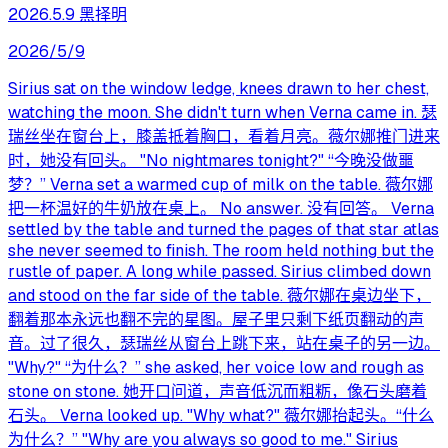
2026.5.9 黑择明
2026/5/9
Sirius sat on the window ledge, knees drawn to her chest,
watching the moon. She didn't turn when Verna came in. 瑟
瑞丝坐在窗台上，膝盖抵着胸口，看着月亮。薇尔娜推门进来
时，她没有回头。 "No nightmares tonight?" “今晚没做噩
梦？” Verna set a warmed cup of milk on the table. 薇尔娜
把一杯温好的牛奶放在桌上。 No answer. 没有回答。 Verna
settled by the table and turned the pages of that star atlas
she never seemed to finish. The room held nothing but the
rustle of paper. A long while passed. Sirius climbed down
and stood on the far side of the table. 薇尔娜在桌边坐下，
翻着那本永远也翻不完的星图。屋子里只剩下纸页翻动的声
音。过了很久，瑟瑞丝从窗台上跳下来，站在桌子的另一边。
"Why?" “为什么？” she asked, her voice low and rough as
stone on stone. 她开口问道，声音低沉而粗粝，像石头磨着
石头。 Verna looked up. "Why what?" 薇尔娜抬起头。“什么
为什么？” "Why are you always so good to me." Sirius