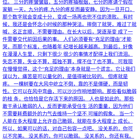
位。 三分的疼皱皱眉，五分的疼抽根烟，七分的疼请个假在
家躺 一天，九分的疼..九分的疼反而最安静。因为一旦开口，
那个数字就会变成十分，变成一场再也兜不住的溃败。 有时
候，我还是会怀念小时候的那种哭法。摔倒了就哭，难过了就
喊，名正言顺，不需要理由。在长大以后，哭逐渐变 成了一
件需要交代前因后果的事。 人们必须要有“充足的理由”才能
哭，而那个标准，也随着年 纪增长越来越高。到最后，好像
在漫漫人生里，只剩下很少 很少的事情才配得上我们流泪。
失恋不算，失业不算，孤独不算，撑不住了也不算。 可我现
在慢慢觉得，这个“充足的理由”本身就是一个谎言。它让我们
误以为，痛苦是可以量化的，是值得被比较的。 但疼就是
疼。 一棵树要在大风中屹立不倒，靠的不是僵硬，而是韧
性。它可以在风中弯曲，可以沙沙作响地颤响。那些看似脆弱
的枝 条，也恰恰是它存活下来的原因。 人也是如此的。那些
敢于承认脆弱的人，反而更能承受住生 活的重量，因为他们
不需要耗费额外的力气去维持一个坚不 可摧的假象。 当一个
人能在多大程度上允许自己脆弱，就能在多大程度上 成长。
所以，如果可以的话，对自己包容一点吧。 没关系的，你可
以不完美。 没关系的，你可以脆弱。 没关系的，你还有我。