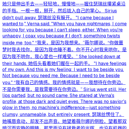
她只是伸出手去——轻轻地，慢慢地——握住瑟瑞丝攥紧桌沿
的手指。一根一根，掰开，然后拢入自己的掌心。 Sirius
didn't pull away. 瑟瑞丝没有躲开。 "I came because I
wanted to," Verna said. "When you have nightmares, I come
looking for you because I can't sleep, either. When you're
unhappy, I coax you because if I don't, something twists
inside me, too." “我来，是因为我想来。”薇尔娜说。“你做噩
梦时我去找你，是因为我也睡不着。你不开心时我来哄你，是
因为我不哄你，我心里也一样难受。” She looked down at
their hands. 她低头看着她们握在一起的手。 "I have feelings
of my own. And this is my feeling: I want to be beside you.
Not because you need me. Because I need to be beside
you." “我有自己的情感。我的情感就是——我想待在你旁边。
不是你需要我，是我需要待在你旁边。” Sirius went still. Her
lips parted, but no sound came. She stared at Verna's
profile, at those dark and quiet eyes. There was no savior's
glow in them, no machine's indifference—just something
clumsy, unnameable, but entirely present. 瑟瑞丝愣住了。
她嘴唇翕动，却发不出声音。她望着薇尔娜的侧脸，望着那双
暗沉而安静的眼睛。那里面没有拯救者的光辉，也没有机器的