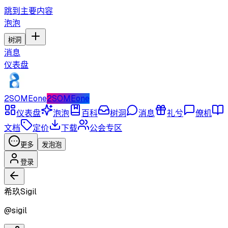
跳到主要内容
泡泡
树洞
消息
仪表盘
2SOMEone
2SOMEone
仪表盘
泡泡
百科
树洞
消息
礼兮
僚机
文档
定价
下载
公会专区
更多
发泡泡
登录
希玖Sigil
@
sigil