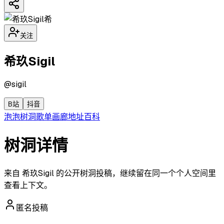
希
关注
希玖Sigil
@
sigil
B站
抖音
泡泡
树洞
歌单
画廊
地址
百科
树洞详情
来自 希玖Sigil 的公开树洞投稿，继续留在同一个个人空间里
查看上下文。
匿名投稿