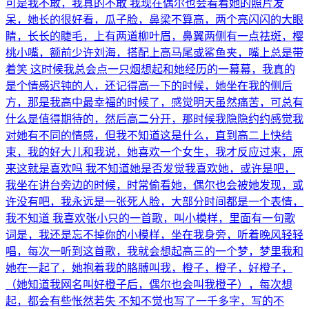
可是我不敢，我真的不敢 我现在偶尔也会看着她的照片发
呆，她长的很好看，瓜子脸，鼻梁不算高，两个亮闪闪的大眼
睛，长长的睫毛，上有两道柳叶眉，鼻翼两侧有一点祛斑，樱
桃小嘴，额前少许刘海，搭配上高马尾或鲨鱼夹，嘴上总是带
着笑 这时候我总会点一只烟想起和她经历的一幕幕，我真的
是个情感迟钝的人，还记得高一下的时候，她坐在我的侧后
方，那是我高中最幸福的时候了，感觉明天虽然痛苦，可总有
什么是值得期待的，然后高二分开，那时候我隐隐约约感觉我
对她有不同的情感，但我不知道这是什么，直到高二上快结
束，我的好大儿和我说，她喜欢一个女生，我才反应过来，原
来这就是喜欢吗 我不知道她是否发觉我喜欢她，或许是吧，
我坐在讲台旁边的时候，时常偷看她，偶尔也会被她发现，或
许没有吧，我永远是一张死人脸，大部分时间都是一个表情，
我不知道 我喜欢张小只的一首歌，叫小模样，里面有一句歌
词是，我还是忘不掉你的小模样，坐在我身旁，听着晚风轻轻
唱，每次一听到这首歌，我就会想起高三的一个梦，梦里我和
她在一起了，她抱着我的胳膊叫我，橙子，橙子，好橙子，
（她知道我网名叫好橙子后，偶尔也会叫我橙子），每次想
起，都会有些怅然若失 不知不觉也写了一千多字，写的不