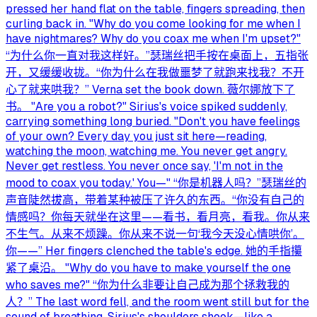
pressed her hand flat on the table, fingers spreading, then
curling back in. "Why do you come looking for me when I
have nightmares? Why do you coax me when I'm upset?"
“为什么你一直对我这样好。”瑟瑞丝把手按在桌面上，五指张
开，又缓缓收拢。“你为什么在我做噩梦了就跑来找我？不开
心了就来哄我？” Verna set the book down. 薇尔娜放下了
书。 "Are you a robot?" Sirius's voice spiked suddenly,
carrying something long buried. "Don't you have feelings
of your own? Every day you just sit here—reading,
watching the moon, watching me. You never get angry.
Never get restless. You never once say, 'I'm not in the
mood to coax you today.' You—" “你是机器人吗？”瑟瑞丝的
声音陡然拔高，带着某种被压了许久的东西。“你没有自己的
情感吗？你每天就坐在这里——看书，看月亮，看我。你从来
不生气。从来不烦躁。你从来不说一句‘我今天没心情哄你’。
你——” Her fingers clenched the table's edge. 她的手指攥
紧了桌沿。 "Why do you have to make yourself the one
who saves me?" “你为什么非要让自己成为那个拯救我的
人？” The last word fell, and the room went still but for the
sound of breathing. Sirius's shoulders shook—like a