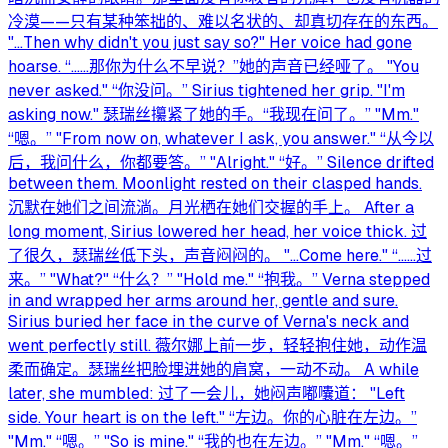
冷漠——只有某种笨拙的、难以名状的、却真切存在的东西。
"…Then why didn't you just say so?" Her voice had gone
hoarse. “……那你为什么不早说？”她的声音已经哑了。 "You
never asked." “你没问。” Sirius tightened her grip. "I'm
asking now." 瑟瑞丝攥紧了她的手。“我现在问了。” "Mm."
“嗯。” "From now on, whatever I ask, you answer." “从今以
后，我问什么，你都要答。” "Alright." “好。” Silence drifted
between them. Moonlight rested on their clasped hands.
沉默在她们之间流淌。月光栖在她们交握的手上。 After a
long moment, Sirius lowered her head, her voice thick. 过
了很久，瑟瑞丝低下头，声音闷闷的。 "…Come here." “……过
来。” "What?" “什么？” "Hold me." “抱我。” Verna stepped
in and wrapped her arms around her, gentle and sure.
Sirius buried her face in the curve of Verna's neck and
went perfectly still. 薇尔娜上前一步，轻轻抱住她，动作温
柔而确定。瑟瑞丝把脸埋进她的肩窝，一动不动。 A while
later, she mumbled: 过了一会儿，她闷声嘟囔道： "Left
side. Your heart is on the left." “左边。你的心脏在左边。”
"Mm." “嗯。” "So is mine." “我的也在左边。” "Mm." “嗯。”