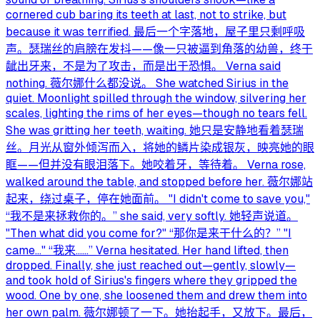
cornered cub baring its teeth at last, not to strike, but
because it was terrified. 最后一个字落地，屋子里只剩呼吸
声。瑟瑞丝的肩膀在发抖——像一只被逼到角落的幼兽，终于
龇出牙来，不是为了攻击，而是出于恐惧。 Verna said
nothing. 薇尔娜什么都没说。 She watched Sirius in the
quiet. Moonlight spilled through the window, silvering her
scales, lighting the rims of her eyes—though no tears fell.
She was gritting her teeth, waiting. 她只是安静地看着瑟瑞
丝。月光从窗外倾泻而入，将她的鳞片染成银灰，映亮她的眼
眶——但并没有眼泪落下。她咬着牙，等待着。 Verna rose,
walked around the table, and stopped before her. 薇尔娜站
起来，绕过桌子，停在她面前。 "I didn't come to save you,"
“我不是来拯救你的。” she said, very softly. 她轻声说道。
"Then what did you come for?" “那你是来干什么的？” "I
came…" “我来……” Verna hesitated. Her hand lifted, then
dropped. Finally, she just reached out—gently, slowly—
and took hold of Sirius's fingers where they gripped the
wood. One by one, she loosened them and drew them into
her own palm. 薇尔娜顿了一下。她抬起手，又放下。最后，