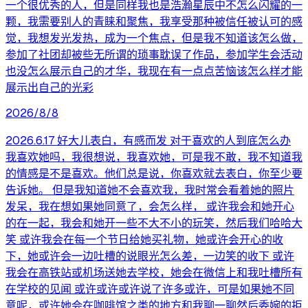
一个很优秀的人，但是同样我也是浩瀚星辰中不怎么闪耀的一
颗，我需要别人的青睐和聚焦，我享受那种被信任被认可的感
觉，我想发光发热，成为一个焦点，但是我不知道该怎么做，
参加了社团却被些无所谓的琐事耽误了作品，参加学生会活动
也没怎么展示自己的才华，我现在有一点点苦恼该怎么样才能
展示出自己的光彩
2026/8/8
2026.6.17 好大儿表白，有感而发 对于喜欢的人到底怎么办
我喜欢她吗，我很想说，我喜欢她，可是我不敢，我不知道我
的情感是不是喜欢。他们总是说，你喜欢就去表白，你至少要
告诉她。 但是我知道她不会喜欢我，我时常会看着她的照片
发呆，我在想如果她同意了，会怎么样， 或许我会和她开心
的在一起，我会和她开一些不大不小的玩笑，然后我们哈哈大
笑 或许我会在每一个节日给她买礼物，她或许会开心的收
下，她或许会一边吐槽的说眼光怎么差，一边笑的收下 或许
我会在高铁站或机场送她去学校，她会在微信上和我吐槽所有
在学校的见闻 或许或许或许说了许多或许，可是如果她不同
意呢，或许她会在咖啡馆之类的地方和我聊一聊然后委婉的拒