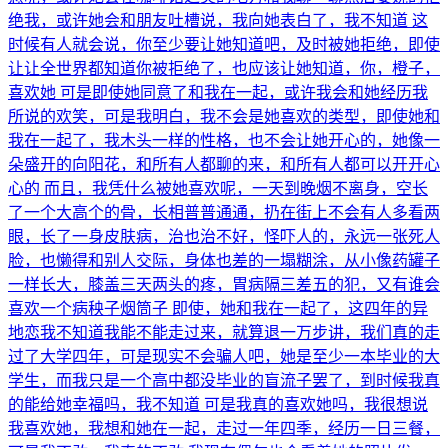
绝我，或许她会和朋友吐槽说，我向她表白了，我不知道 这
时候有人就会说，你至少要让她知道吧，及时被她拒绝，即使
让让全世界都知道你被拒绝了，也应该让她知道，你，橙子，
喜欢她 可是即使她同意了和我在一起，或许我会和她经历我
所说的欢笑，可是我明白，我不会是她喜欢的类型，即使她和
我在一起了，我木头一样的性格，也不会让她开心的，她像一
朵盛开的向阳花，和所有人都聊的来，和所有人都可以开开心
心的 而且，我凭什么被她喜欢呢，一天到晚烟不离身，空长
了一个大高个的骨，长相普普通通，扔在街上不会有人多看两
眼，长了一身皮肤病，治也治不好，怪吓人的，永远一张死人
脸，也懒得和别人交际，身体也差的一塌糊涂，从小像药罐子
一样长大，膝盖三天两头的疼，胃病隔三差五的犯，又有谁会
喜欢一个病秧子烟筒子 即使，她和我在一起了，这四年的异
地恋我不知道我能不能走过来，就算退一万步讲，我们真的走
过了大学四年，可是现实不会骗人吧，她是至少一本毕业的大
学生，而我只是一个高中都没毕业的盲流子罢了，到时候我真
的能给她幸福吗，我不知道 可是我真的喜欢她吗，我很想说
我喜欢她，我想和她在一起，走过一年四季，经历一日三餐，